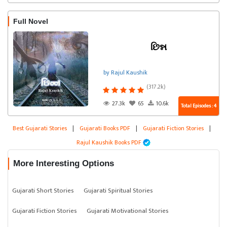
Full Novel
છિન્ન
by Rajul Kaushik
(317.2k)
27.3k
65
10.6k
Total Episodes : 4
Best Gujarati Stories
|
Gujarati Books PDF
|
Gujarati Fiction Stories
|
Rajul Kaushik Books PDF
More Interesting Options
Gujarati Short Stories
Gujarati Spiritual Stories
Gujarati Fiction Stories
Gujarati Motivational Stories