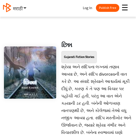
☰
Log In
मराठी
Publish Free
છિન્ન
Gujarati Fiction Stories
શ્રેયા અને સંદિપના લગ્નમાં તણાવ
આવ્યા છે, અને સંદિપ divorcesની વાત
કરે છે. આ સંવાદે શ્રેયાને આશ્ચર્યમાં મૂકી
દીધું છે, કારણ કે તે પણ આ વિચાર પર
પહોંચી ગઈ હતી, પરંતુ આ વાત એને
કહ્યાની ડર હતી. બંનેની ઓળખાણ
નાનપણથી છે, અને કોલેજમાં તેઓ વધુ
નજીક આવ્યા હતા. સંદિપ મસ્તીખોર અને
ઊર્જાવાન છે, જ્યારે શ્રેયા ગંભીર અને
વિચારશીલ છે. બંનેના સ્વભાવમાં ઘણો