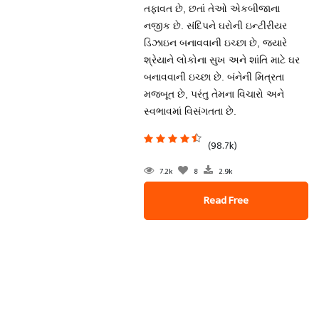
તફાવત છે, છતાં તેઓ એકબીજાના
નજીક છે. સંદિપને ઘરોની ઇન્ટીરીયર
ડિઝાઇન બનાવવાની ઇચ્છા છે, જ્યારે
શ્રેયાને લોકોના સુખ અને શાંતિ માટે ઘર
બનાવવાની ઇચ્છા છે. બંનેની મિત્રતા
મજબૂત છે, પરંતુ તેમના વિચારો અને
સ્વભાવમાં વિસંગતતા છે.
(98.7k)
7.2k
8
2.9k
Read Free