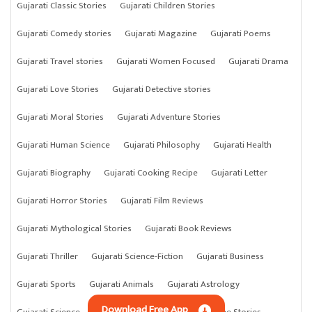
Gujarati Classic Stories
Gujarati Children Stories
Gujarati Comedy stories
Gujarati Magazine
Gujarati Poems
Gujarati Travel stories
Gujarati Women Focused
Gujarati Drama
Gujarati Love Stories
Gujarati Detective stories
Gujarati Moral Stories
Gujarati Adventure Stories
Gujarati Human Science
Gujarati Philosophy
Gujarati Health
Gujarati Biography
Gujarati Cooking Recipe
Gujarati Letter
Gujarati Horror Stories
Gujarati Film Reviews
Gujarati Mythological Stories
Gujarati Book Reviews
Gujarati Thriller
Gujarati Science-Fiction
Gujarati Business
Gujarati Sports
Gujarati Animals
Gujarati Astrology
Download Free App
Gujarati Science
Gujarati Anything
Gujarati Crime Stories