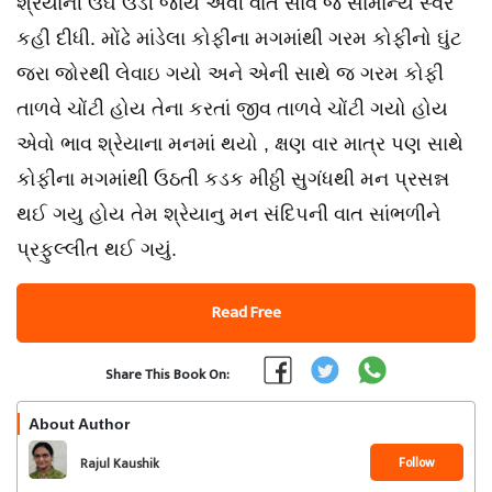
શ્રેયાની ઉંઘ ઉડી જાય એવી વાત સાવ જ સામાન્ય સ્વરે
કહી દીધી. મોંઢે માંડેલા કોફીના મગમાંથી ગરમ કોફીનો ઘુંટ
જરા જોરથી લેવાઇ ગયો અને એની સાથે જ ગરમ કોફી
તાળવે ચોંટી હોય તેના કરતાં જીવ તાળવે ચોંટી ગયો હોય
એવો ભાવ શ્રેયાના મનમાં થયો , ક્ષણ વાર માત્ર પણ સાથે
કોફીના મગમાંથી ઉઠતી કડક મીઠ્ઠી સુગંધથી મન પ્રસન્ન
થઈ ગયુ હોય તેમ શ્રેયાનુ મન સંદિપની વાત સાંભળીને
પ્રફુલ્લીત થઈ ગયું.
Read Free
Share This Book On:
About Author
Follow
Rajul Kaushik