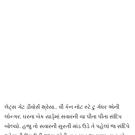
લેટ્સ ગેટ ડીવોર્સ શ્રેયા.. વી કેન નોટ સ્ટે ટુ ગેધર એની
લોન્ગર. ઘરના બેક યાર્ડ્માં સવારની ચા પીતા પીતા સંદિપ
બોલ્યો. હજુ તો સવારની સુસ્તી માંડ ઉડે તે પહેલાં જ સંદિપે