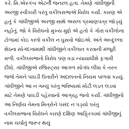
કરે. મિ.એસ્કંબ એટર્ની જનરલ હતા. તેમણે ગાંધીજીની
અરજી સ્વીકારી પરંતુ વકીલસભાએ વિરોધ કર્યો. કારણ એ
હતું કે ગાંધીજીએ અરજી સાથે અસલ પ્રમાણપત્ર જોડ્યું
નહોતું. જો કે વિરોધનો મુખ્ય મુદ્દો એ હતો કે ગોરા વકીલોના
ટોળામાં કોઇ કાળો વકીલ ન ઘુસવો જોઇએ. અંતે અબ્દુલ્લા
શેઠના સોગંદનામાથી ગાંધીજીને વકીલાત કરવાની મંજૂરી
મળી. વકીલસભાનો વિરોધ પણ વડા ન્યાયાધીશે ફગાવી
દીધો. ગાંધીજીએ રજિસ્ટ્રાર આગળ સોગંધ લીધા કે તરત
જજે તેમને પાઘડી ઉતારીને અદાલતનો નિયમ પાળવા કહ્યું.
ગાંધીજીને આ ન ગમ્યું પરંતુ ભવિષ્યમાં મોટી લડત લડવા
માટે તેમણે પાઘડી પહેરવાનો આગ્રહ જતો કર્યો. ગાંધીજીનો
આ નિર્ણય તેમના મિત્રોને પસંદ ન પડ્યો પરંતુ
વકીલસભાના વિરોધને કારણે દક્ષિણ આફ્રિકામાં ગાંધીજીનું
નામ ચર્ચાતું જરૂર થયું