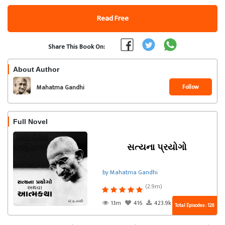
Read Free
Share This Book On:
About Author
Follow
Mahatma Gandhi
Full Novel
સત્યના પ્રયોગો
by Mahatma Gandhi
(2.9m)
1.1m
416
423.9k
Total Episodes : 128