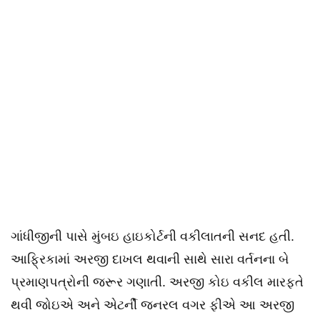
ગાંધીજીની પાસે મુંબઇ હાઇકોર્ટની વકીલાતની સનદ હતી.
આફ્રિકામાં અરજી દાખલ થવાની સાથે સારા વર્તનના બે
પ્રમાણપત્રોની જરૂર ગણાતી. અરજી કોઇ વકીલ મારફતે
થવી જોઇએ અને એટર્ની જનરલ વગર ફીએ આ અરજી