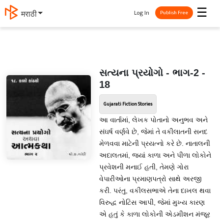
☰
Log In
मराठी
Publish Free
સત્યના પ્રયોગો - ભાગ-2 -
18
Gujarati Fiction Stories
આ વાર્તામાં, લેખક પોતાનો અનુભવ અને
સંઘર્ષ વર્ણવે છે, જેમાં તે વકીલાતની સનદ
મેળવવા માટેની પ્રયત્નો કરે છે. નાતાલની
અદાલતમાં, જ્યાં કાળા અને પીળા લોકોને
પ્રવેશની મનાઈ હતી, તેમણે ગોરા
વેપારીઓના પ્રમાણપત્રો સાથે અરજી
કરી. પરંતુ, વકીલસભાએ તેના દાખલ થવા
વિરુદ્ધ નોટિસ આપી, જેમાં મુખ્ય કારણ
એ હતું કે કાળા લોકોની એડમીશન મંજૂર