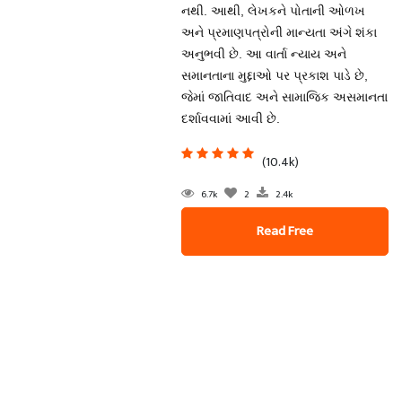
નથી. આથી, લેખકને પોતાની ઓળખ
અને પ્રમાણપત્રોની માન્યતા અંગે શંકા
અનુભવી છે. આ વાર્તા ન્યાય અને
સમાનતાના મુદ્દાઓ પર પ્રકાશ પાડે છે,
જેમાં જાતિવાદ અને સામાજિક અસમાનતા
દર્શાવવામાં આવી છે.
(10.4k)
6.7k
2
2.4k
Read Free