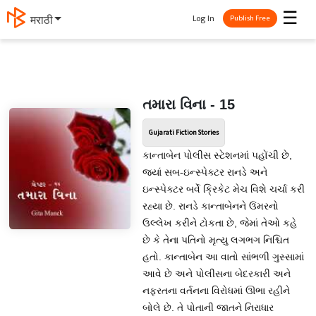
☰
Log In
मराठी
Publish Free
તમારા વિના - 15
Gujarati Fiction Stories
કાન્તાબેન પોલીસ સ્ટેશનમાં પહોંચી છે,
જ્યાં સબ-ઇન્સ્પેક્ટર રાનડે અને
ઇન્સ્પેક્ટર બર્વે ક્રિકેટ મેચ વિશે ચર્ચા કરી
રહ્યા છે. રાનડે કાન્તાબેનને ઉંમરનો
ઉલ્લેખ કરીને ટોકતા છે, જેમાં તેઓ કહે
છે કે તેના પતિનો મૃત્યુ લગભગ નિશ્ચિત
હતો. કાન્તાબેન આ વાતો સાંભળી ગુસ્સામાં
આવે છે અને પોલીસના બેદરકારી અને
નફરતના વર્તનના વિરોધમાં ઊભા રહીને
બોલે છે. તે પોતાની જાતને નિરાધાર