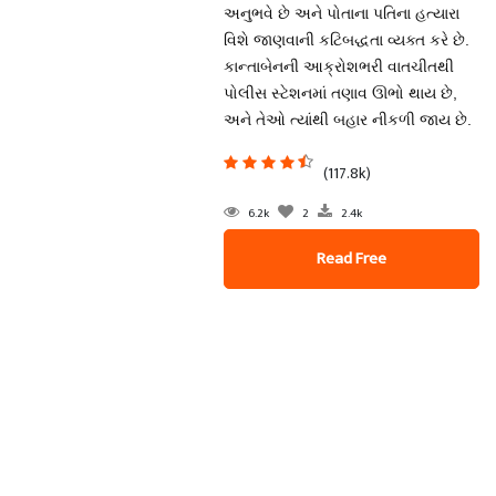
અનુભવે છે અને પોતાના પતિના હત્યારા
વિશે જાણવાની કટિબદ્ધતા વ્યક્ત કરે છે.
કાન્તાબેનની આક્રોશભરી વાતચીતથી
પોલીસ સ્ટેશનમાં તણાવ ઊભો થાય છે,
અને તેઓ ત્યાંથી બહાર નીકળી જાય છે.
(117.8k)
6.2k
2
2.4k
Read Free