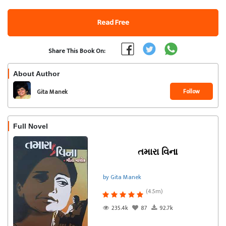
Read Free
Share This Book On:
About Author
Follow
Gita Manek
Full Novel
તમારા વિના
by Gita Manek
(4.5m)
235.4k
87
92.7k