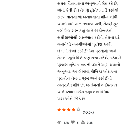
સમય વિતાવવાના અનુભવને શેર કરે છે,
જેમાં કેવી રીતે તેમણે હોતેલના દિવસોમાં
સરળ વાનગીઓ બનાવવાની શીખ લીધી.
અમદાવાદ પાછા આવ્યા પછી, તેમણે ફૂડ
બ્લોગિંગ શરૂ કર્યું અને રેસ્ટોરન્ટની
સમીક્ષાઓથી શરૂઆત કરીને, તેમના ઘરે
બનાવેલી વાનગીઓમાં પ્રવેશ કર્યો.
લેખમાં તેઓ રસોઈમાંના પ્રયોગો અને
તેમની ભૂલો વિશે પણ ચર્ચા કરે છે, જેમ કે
પ્રથમ બ્રેડ બનાવતી વખતે ખાટ્ટા થવાનો
અનુભવ. આ લેખમાં, લેખિકા ખોરાકના
પ્રત્યેના તેમના પ્રેમ અને રસોઈની
યાત્રાને દર્શાવે છે, જે તેમની વ્યક્તિગત
અને વ્યાવસાયિક જીવનના વિવિધ
પાસાઓને જોડે છે.
(10.5k)
8.7k
5
3.2k