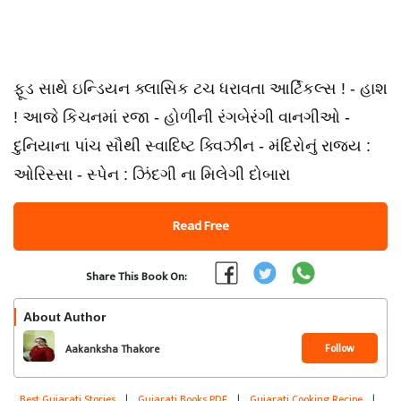
ફૂડ સાથે ઇન્ડિયન ક્લાસિક ટચ ધરાવતા આર્ટિકલ્સ ! - હાશ
! આજે કિચનમાં રજા - હોળીની રંગબેરંગી વાનગીઓ -
દુનિયાના પાંચ સૌથી સ્વાદિષ્ટ ક્વિઝીન - મંદિરોનું રાજ્ય :
ઓરિસ્સા - સ્પેન : ઝિંદગી ના મિલેગી દોબારા
Read Free
Share This Book On:
About Author
Follow
Aakanksha Thakore
Best Gujarati Stories
|
Gujarati Books PDF
|
Gujarati Cooking Recipe
|