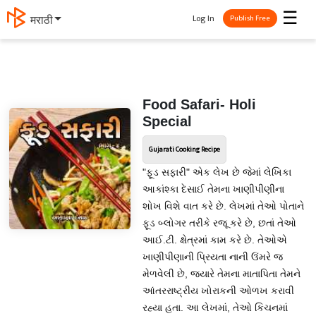
☰
Log In
मराठी
Publish Free
Food Safari- Holi
Special
Gujarati Cooking Recipe
"ફૂડ સફારી" એક લેખ છે જેમાં લેખિકા
આકાંશ્કા દેસાઈ તેમના ખાણીપીણીના
શોખ વિશે વાત કરે છે. લેખમાં તેઓ પોતાને
ફૂડ બ્લોગર તરીકે રજૂ કરે છે, છતાં તેઓ
આઈ.ટી. ક્ષેત્રમાં કામ કરે છે. તેઓએ
ખાણીપીણાની પ્રિયતા નાની ઉંમરે જ
મેળવેલી છે, જ્યારે તેમના માતાપિતા તેમને
આંતરરાષ્ટ્રીય ખોરાકની ઓળખ કરાવી
રહ્યા હતા. આ લેખમાં, તેઓ કિચનમાં