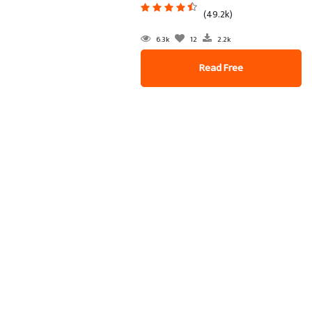
(49.2k)
6.3k
12
2.2k
Read Free