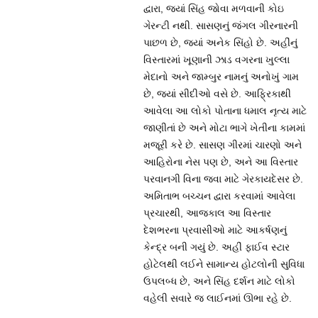
દ્વારા, જ્યાં સિંહ જોવા મળવાની કોઇ
ગેરન્ટી નથી. સાસણનું જંગલ ગીરનારની
પાછળ છે, જ્યાં અનેક સિંહો છે. અહીંનું
વિસ્તારમાં ખૂણાની ઝાડ વગરના ખુલ્લા
મેદાનો અને જામ્બુર નામનું અનોખું ગામ
છે, જ્યાં સીદીઓ વસે છે. આફ્રિકાથી
આવેલા આ લોકો પોતાના ધમાલ નૃત્ય માટે
જાણીતાં છે અને મોટા ભાગે ખેતીના કામમાં
મજૂરી કરે છે. સાસણ ગીરમાં ચારણો અને
આહિરોના નેસ પણ છે, અને આ વિસ્તાર
પરવાનગી વિના જવા માટે ગેરકાયદેસર છે.
અમિતાભ બચ્ચન દ્વારા કરવામાં આવેલા
પ્રચારથી, આજકાલ આ વિસ્તાર
દેશભરના પ્રવાસીઓ માટે આકર્ષણનું
કેન્દ્ર બની ગયું છે. અહીં ફાઈવ સ્ટાર
હોટેલથી લઈને સામાન્ય હોટલોની સુવિધા
ઉપલબ્ધ છે, અને સિંહ દર્શન માટે લોકો
વહેલી સવારે જ લાઈનમાં ઊભા રહે છે.