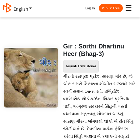
☰
Log In
English
Publish Free
Gir : Sorthi Dhartinu
Heer (Bhag-3)
Gujarati Travel stories
ગીરનો રસપ્રદ પ્રદેશ સાસણ ગીર છે, જે
એક સમયે શિકારના શોખીન રાજાઓ માટે
સ્વર્ગે સમાન считાતો. ઇબ્રિટિશ
વાઈસરોય લોર્ડ કર્ઝના શિકાર પ્રતિબંધ
પછી, અંગ્રેજ સરકારને સિંહની વસ્તી
વધારવામાં મહત્ત્વનું યોગદાન આપ્યું.
સાસણ ગીરના જંગલમાં લોકો બે રીતે સિંહ
જોઈ શકે છે: દેવળીયા પાર્કમાં ફેન્સિંગ
કરેલા સિંહો અથવા બે કલાકની સફારી