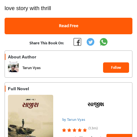
love story with thrill
Read Free
Share This Book On:
About Author
Follow
Tarun Vyas
Full Novel
સાજીશ
by Tarun Vyas
(1.3m)