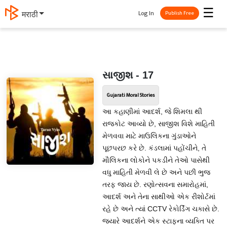
☰
Log In
मराठी
Publish Free
સાજીશ - 17
Gujarati Moral Stories
આ કહાણીમાં આદર્શ, જે શિમલા થી
રાજકોટ આવ્યો છે, સાજીશ વિશે માહિતી
મેળવવા માટે માઉલિકના ગુંડાઓને
પૂછપરછ કરે છે. કંડલામાં પહોંચીને, તે
મૌલિકના લોકોને પકડીને તેઓ પાસેથી
વધુ માહિતી મેળવી લે છે અને પછી ભુજ
તરફ જાય છે. રણોત્સવના સમારોહમાં,
આદર્શ અને તેના સાથીઓ એક રીશોર્ટમાં
રહે છે અને ત્યાં CCTV રેકોર્ડિંગ ચકાસે છે.
જ્યારે આદર્શને એક સ્ટાફના વ્યક્તિ પર