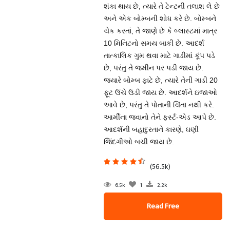
શંકા થાય છે, ત્યારે તે ટેન્ટની તલાશ લે છે
અને એક બોમ્બની શોધ કરે છે. બોમ્બને
ચેક કરતાં, તે જાણે છે કે બ્લાસ્ટમાં માત્ર
10 મિનિટનો સમય બાકી છે. આદર્શ
તાત્કાલિક ગુમ થવા માટે ગાડીમાં કૂંપ પડે
છે, પરંતુ તે જમીન પર પડી જાય છે.
જ્યારે બોમ્બ ફાટે છે, ત્યારે તેની ગાડી 20
ફૂટ ઉંચે ઉડી જાય છે. આદર્શને ઇજાઓ
આવે છે, પરંતુ તે પોતાની ચિંતા નથી કરે.
આર્મીના જવાનો તેને ફર્સ્ટ-એડ આપે છે.
આદર્શની બહાદુરતાને કારણે, ઘણી
જિંદગીઓ બચી જાય છે.
(56.5k)
6.5k
1
2.2k
Read Free