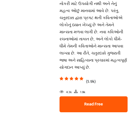
નોકરી માટે ઉપયોગી નથી અને તેનું
મહત્વ ઓછું માનવામાં આવે છે. પરંતુ,
ચતુરદાસ દ્વારા પ્રગટ થતી કવિતાઓએ
લોકોનું ધ્યાન ખેંચ્યું છે અને તેમને
માન્યતા મળવા લાગી છે. નવા કવિઓની
રચનાઓમાં તાકાત છે, અને લોકો ધીમે-
ધીમે તેમની કવિતાઓને માન્યતા આપવા
લાગ્યા છે. આ રીતે, ચતુરદાસે ગુજરાતી
ભાષા અને સાહિત્યના પ્રચારમાં મહત્વપૂર્ણ
યોગદાન આપ્યું છે.
(5.9k)
4.3k
1.9k
Read Free