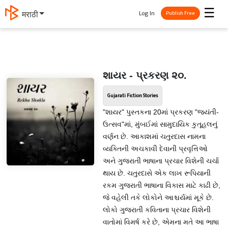
☰
Log In
मराठी
Publish Free
શાયર - પ્રકરણ ૨૦.
Gujarati Fiction Stories
"શાયર" પુસ્તકના 20માં પ્રકરણ "જયંતી-
ઉત્સવ"માં, મુંબઈમાં સામુદાયિક કુતૂહલનું
વર્ણન છે. આકાશમાં ચતુરદાસ નામના
વ્યક્તિની અચકાવી દેવાની પ્રવૃત્તિઓ
અને ગુજરાતી ભાષાના પ્રચાર વિશેની ચર્ચા
થાય છે. ચતુરદાસે એક લાખ રૂપિયાની
રકમ ગુજરાતી ભાષાના વિકાસ માટે કાઢી છે,
જે વહેલી તકે લોકોને આશ્ચર્યમાં મૂકે છે.
લોકો ગુજરાતી કવિતાના પ્રચાર વિશેની
વાતોમાં વિમર્ષ કરે છે, એમના મતે આ ભાષા