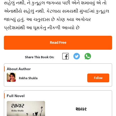
સહેલું નથી, ને કુતૂહલ જગવ્યા પછી એને શમાવવું એ તો
એનાથીયે સહેલું નથી. કેટલાય સમયથી મુંબઈમાં કુતૂહલ
જાગ્યું હતું. આ ચતુરદાસ છે કોણ ક્યા અગોચર
પ્રદેશમાંથી આ ધૂમકેતુ નીકળી આવ્યો છે
Read Free
Share This Book On:
About Author
Follow
Rekha Shukla
Full Novel
શાયર