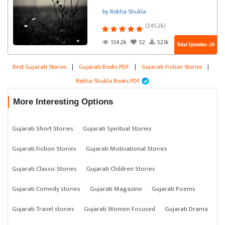
by Rekha Shukla
(245.2k)
134.2k
52
52.1k
Total Episodes : 26
Best Gujarati Stories
|
Gujarati Books PDF
|
Gujarati Fiction Stories
|
Rekha Shukla Books PDF
More Interesting Options
Gujarati Short Stories
Gujarati Spiritual Stories
Gujarati Fiction Stories
Gujarati Motivational Stories
Gujarati Classic Stories
Gujarati Children Stories
Gujarati Comedy stories
Gujarati Magazine
Gujarati Poems
Gujarati Travel stories
Gujarati Women Focused
Gujarati Drama