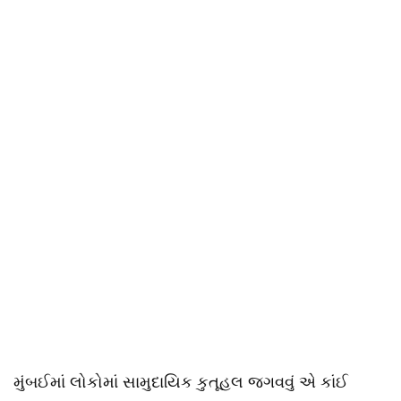
મુંબઈમાં લોકોમાં સામુદાયિક કુતૂહલ જગવવું એ કાંઈ