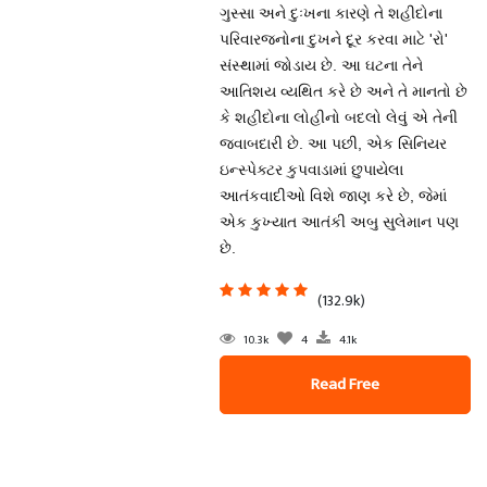
ગુસ્સા અને દુઃખના કારણે તે શહીદોના
પરિવારજનોના દુખને દૂર કરવા માટે 'રો'
સંસ્થામાં જોડાય છે. આ ઘટના તેને
આતિશય વ્યથિત કરે છે અને તે માનતો છે
કે શહીદોના લોહીનો બદલો લેવું એ તેની
જવાબદારી છે. આ પછી, એક સિનિયર
ઇન્સ્પેક્ટર કુપવાડામાં છુપાયેલા
આતંકવાદીઓ વિશે જાણ કરે છે, જેમાં
એક કુખ્યાત આતંકી અબુ સુલેમાન પણ
છે.
(132.9k)
10.3k
4
4.1k
Read Free