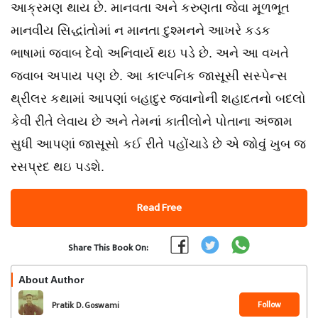
આક્રમણ થાય છે. માનવતા અને કરુણતા જેવા મૂળભૂત
માનવીય સિદ્ધાંતોમાં ન માનતા દુશ્મનને આખરે કડક
ભાષામાં જવાબ દેવો અનિવાર્ય થઇ પડે છે. અને આ વખતે
જવાબ અપાય પણ છે. આ કાલ્પનિક જાસૂસી સસ્પેન્સ
થ્રીલર કથામાં આપણાં બહાદુર જવાનોની શહાદતનો બદલો
કેવી રીતે લેવાય છે અને તેમનાં કાતીલોને પોતાના અંજામ
સુધી આપણાં જાસૂસો કઈ રીતે પહોંચાડે છે એ જોવું ખુબ જ
રસપ્રદ થઇ પડશે.
Read Free
Share This Book On:
About Author
Follow
Pratik D. Goswami