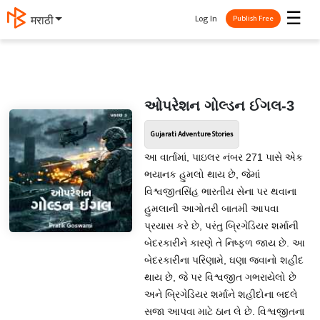
☰
Log In
मराठी
Publish Free
ઓપરેશન ગોલ્ડન ઈગલ-3
Gujarati Adventure Stories
આ વાર્તામાં, પાઇલર નંબર 271 પાસે એક
ભયાનક હુમલો થાય છે, જેમાં
વિશ્વજીતસિંહ ભારતીય સેના પર થવાના
હુમલાની આગોતરી બાતમી આપવા
પ્રયાસ કરે છે, પરંતુ બ્રિગેડિયર શર્માની
બેદરકારીને કારણે તે નિષ્ફળ જાય છે. આ
બેદરકારીના પરિણામે, ઘણા જવાનો શહીદ
થાય છે, જે પર વિશ્વજીત ગભરાયેલો છે
અને બ્રિગેડિયર શર્માને શહીદોના બદલે
સજા આપવા માટે ઠાન લે છે. વિશ્વજીતના