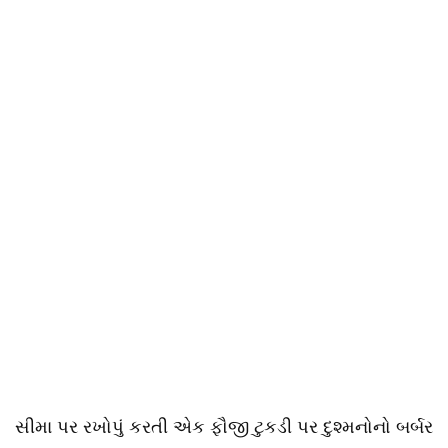
સીમા પર રખોપું કરતી એક ફૌજી ટુકડી પર દુશ્મનોનો બર્બર