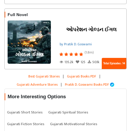
Full Novel
ઓપરેશન ગોલ્ડન ઈગલ
by Pratik D. Goswami
(1.8m)
135.2k
125
50.1k
Total Episodes : 14
Best Gujarati Stories
|
Gujarati Books PDF
|
Gujarati Adventure Stories
|
Pratik D. Goswami Books PDF
More Interesting Options
Gujarati Short Stories
Gujarati Spiritual Stories
Gujarati Fiction Stories
Gujarati Motivational Stories