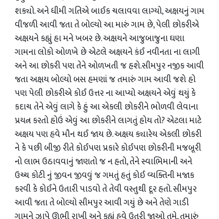
શક્યો. અને ધીમી ગતિએ બાઈક ચલાવવા લાગ્યો, અક્ષયનું ગામ
વીજળી આવી જતા તે બોલ્યો આ મારું ગામ છે, પેલી છોકરીએ
અક્ષયને કહ્યું હા મને ખબર છે. અક્ષયને આજુબાજુના ઘણા
ગામના લોકો ઓળખે છે એટલે અક્ષયને કંઈ નવીનતા ના લાગી
અને આ છોકરી પણ તેને ઓળખતી જ હશે.સીમપુર નજીક આવી
જતા અક્ષય બોલ્યો બસ હમણાં જ તમારું ગામ આવી જશે હો
પણ પેલી છોકરીએ કોઈ ઉત્તર ના આપ્યો અક્ષયને એવું થયું કે
કદાચ તેને એવું લાગે કે હું આ એકલી છોકરીને ભોળવી લેવાના
પ્રયત્ન કરતો હોઉં એવું આ છોકરીને લાગતું હોય તો? એટલા માટે
અક્ષય પણ હવે મૌન થઈ જાય છે. અક્ષય ક્યારેય એકલી છોકરી
ને કે પછી બીજી રીતે કોઈપણ પ્રકારે કોઈપણ છોકરીની મજબૂરી
નો લાભ ઉઠાવવાનું જાણતો જ ન હતો, તેને સ્વાભિમાની અને
ઉચ્ચ કોટી નું જીવન જીવવું જ ગમતું હતું કોઈ વ્યક્તિની મજાક
કરવી કે કોઈને ઉતારી પાડવો તે તેવી વસ્તુથી દૂર હતો. સીમપુર
આવી જતા તે બોલ્યો સીમપુર આવી ગયું છે અને તેણે ગાડી
ગામને ઝાપે ઊભી રાખી અને કહ્યું હવે ઉતરી જાઓ તમે, તમારું