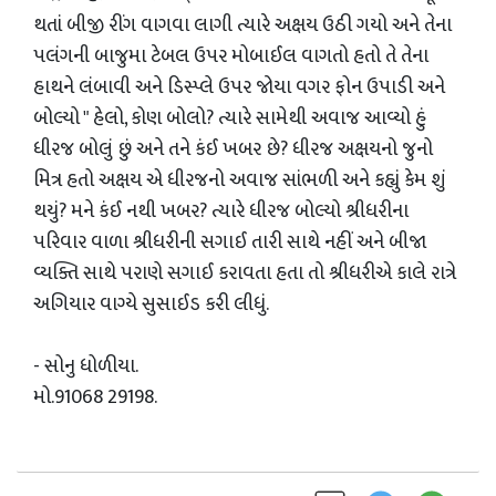
થતાં બીજી રીંગ વાગવા લાગી ત્યારે અક્ષય ઉઠી ગયો અને તેના
પલંગની બાજુમા ટેબલ ઉપર મોબાઈલ વાગતો હતો તે તેના
હાથને લંબાવી અને ડિસ્પ્લે ઉપર જોયા વગર ફોન ઉપાડી અને
બોલ્યો " હેલો, કોણ બોલો? ત્યારે સામેથી અવાજ આવ્યો હું
ધીરજ બોલું છું અને તને કંઈ ખબર છે? ધીરજ અક્ષયનો જુનો
મિત્ર હતો અક્ષય એ ધીરજનો અવાજ સાંભળી અને કહ્યું કેમ શું
થયું? મને કંઈ નથી ખબર? ત્યારે ધીરજ બોલ્યો શ્રીધરીના
પરિવાર વાળા શ્રીધરીની સગાઈ તારી સાથે નહીં અને બીજા
વ્યક્તિ સાથે પરાણે સગાઈ કરાવતા હતા તો શ્રીધરીએ કાલે રાત્રે
અગિયાર વાગ્યે સુસાઈડ કરી લીધું.
- સોનુ ધોળીયા.
મો.91068 29198.