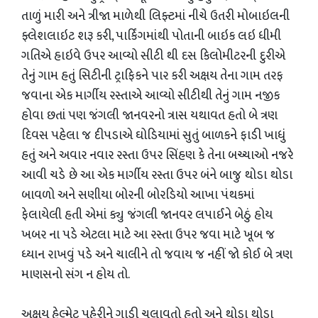
તાળું મારી અને ત્રીજા માળેથી લિફ્ટમાં નીચે ઉતરી મોબાઇલની
ફ્લેશલાઇટ શરૂ કરી, પાર્કિંગમાંથી પોતાની બાઇક લઇ ધીમી
ગતિએ હાઇવે ઉપર આવ્યો સીટી થી દસ કિલોમીટરની દુરીએ
તેનું ગામ હતું સિટીની ટ્રાફિકને પાર કરી અક્ષય તેના ગામ તરફ
જવાના એક માર્ગીય રસ્તાએ આવ્યો સીટીથી તેનું ગામ નજીક
હોવા છતાં પણ જંગલી જાનવરનો ત્રાસ યથાવત હતો બે ત્રણ
દિવસ પહેલા જ દીપડાએ ઘોડિયામાં સુતું બાળકને ફાડી ખાધું
હતું અને અવાર નવાર રસ્તા ઉપર સિંહણ કે તેના બચ્ચાઓ નજરે
આવી ચડે છે આ એક માર્ગીય રસ્તા ઉપર બંને બાજુ થોડા થોડા
બાવળો અને સણીયા બોરની બોરડિયો આખા પંથકમાં
ફેલાયેલી હતી એમાં ક્યુ જંગલી જાનવર લપાઈને બેઠું હોય
ખબર ના પડે એટલા માટે આ રસ્તા ઉપર જવા માટે ખૂબ જ
ધ્યાન રાખવું પડે અને ચાલીને તો જવાય જ નહીં જો કોઈ બે ત્રણ
માણસનો સંગ ન હોય તો.
અક્ષય હેલ્મેટ પહેરીને ગાડી ચલાવતો હતો અને થોડા થોડા