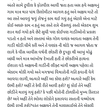
અંતરે સામે ટુવીલ કે ફોરવીલ આવી જતા હતા બસ હવે અક્ષયનું
ગામ માત્ર ચાર પાંચ કિલોમીટર આગળ હતું અને અક્ષય માટે તો
આ રસ્તે આવવું જવું રોજનું કામ થઈ ગયું હતું એટલે એના માટે
કોઈ અઘરું કામ ન હતું આ રસ્તે રાત્રે નીકળવું. રસ્તો એકદમ શુમ
શાન થઈ ગયો હવે છેટે સુધી પણ કોઈપણ ગાડીઓનો પ્રકાશ
પડતો ન હતો અને રસ્તામાં એક ગોળ વળાંક આવતા અક્ષય તેની
ગાડી થોડી ધીમે કરી અને તે વણાંક ની થોડે જ આગળ જોતા જ
લાગે કે વીસ બાવીસ વર્ષની છોકરી છે દુપટ્ટા થી આખું મોઢું
બાંધી અને માત્ર આંખોજ દેખાતી હતી તે છોકરીએ હાથના
ઈશારા વડે અક્ષયની ગાડીની લીફ્ટ માંગી અક્ષય પહેલા તો
એકદમ ચોકી ગયો અને મગજમાં વિચારોની ગતિ હવાની વેગે
આવવા લાગી, અત્યારે અહીં આ કોણ હશે? અત્યારે અહીં કેમ
ઉભી હશે? અહીં તે કેવી રીતે આવી હશે? શું કોઈ તેને અહીં
છોડીને ચાલ્યું ગયું હશે? કે પછી ચોરોની ટોળકીનો મુખ્ય કિરદાર
છે? અને અહીં તેને ભોળા લોકોને ફસાવવા રસ્તાની વચ્ચોવચ
ઉભી રાખી હશે?પરંતુ અક્ષયને તેની માણસાઈએ તેને એકલી