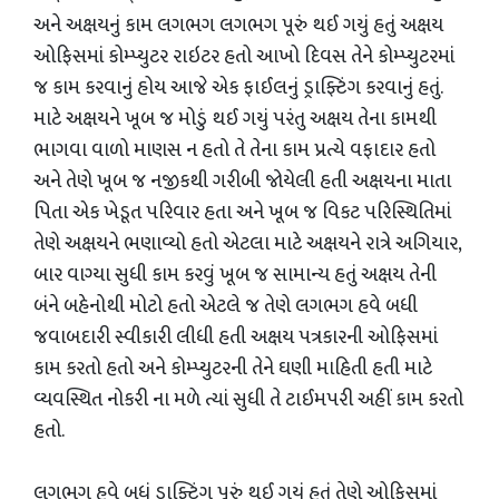
અને અક્ષયનું કામ લગભગ લગભગ પૂરું થઈ ગયું હતું અક્ષય
ઓફિસમાં કોમ્પ્યુટર રાઇટર હતો આખો દિવસ તેને કોમ્પ્યુટરમાં
જ કામ કરવાનું હોય આજે એક ફાઈલનું ડ્રાફ્ટિંગ કરવાનું હતું.
માટે અક્ષયને ખૂબ જ મોડું થઈ ગયું પરંતુ અક્ષય તેના કામથી
ભાગવા વાળો માણસ ન હતો તે તેના કામ પ્રત્યે વફાદાર હતો
અને તેણે ખૂબ જ નજીકથી ગરીબી જોયેલી હતી અક્ષયના માતા
પિતા એક ખેડૂત પરિવાર હતા અને ખૂબ જ વિકટ પરિસ્થિતિમાં
તેણે અક્ષયને ભણાવ્યો હતો એટલા માટે અક્ષયને રાત્રે અગિયાર,
બાર વાગ્યા સુધી કામ કરવું ખૂબ જ સામાન્ય હતું અક્ષય તેની
બંને બહેનોથી મોટો હતો એટલે જ તેણે લગભગ હવે બધી
જવાબદારી સ્વીકારી લીધી હતી અક્ષય પત્રકારની ઓફિસમાં
કામ કરતો હતો અને કોમ્પ્યુટરની તેને ઘણી માહિતી હતી માટે
વ્યવસ્થિત નોકરી ના મળે ત્યાં સુધી તે ટાઈમપરી અહીં કામ કરતો
હતો.
લગભગ હવે બધું ડ્રાફ્ટિંગ પૂરું થઈ ગયું હતું તેણે ઓફિસમાં