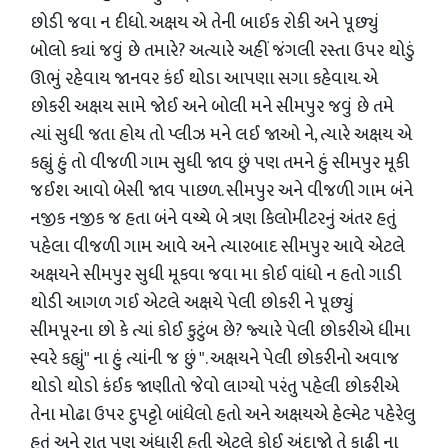
છોડી જવા ન દીધો. અક્ષય એ તેની બાઈક રોકી અને પૂછ્યું
બોલો ક્યાં જવું છે તમારે? અત્યારે અહીં જંગલી રસ્તા ઉપર થોડું
ઊભું રહેવાય જાનવર કંઈ થોડા આપણા સગા કહેવાય. એ
છોકરી અક્ષય સામે જોઈ અને બોલી મને સીમપુર જવું છે તમે
ત્યાં સુધી જતા હોય તો પ્લીઝ મને લઈ જાઓ ને, ત્યારે અક્ષય એ
કહ્યું હું તો વીજળી ગામ સુધી જાવ છું પણ તમને હું સીમપુર મૂકી
જઈશ આવો બેસી જાવ પાછળ. સીમપુર અને વીજળી ગામ બંને
નજીક નજીક જ હતા બંને વચ્ચે બે ત્રણ કિલોમીટરનું અંતર હતું
પહેલા વીજળી ગામ આવે અને ત્યારબાદ સીમપુર આવે એટલે
અક્ષયને સીમપુર સુધી મૂકવા જવા મા કોઈ વાંધો ન હતો ગાડી
થોડી આગળ ગઈ એટલે અક્ષયે પેલી છોકરી ને પૂછ્યું
સીમપૂરના છો કે ત્યાં કોઈ કુટુંબ છે? જ્યારે પેલી છોકરીએ ધીમા
સ્વરે કહ્યું" ના હું ત્યાંની જ છું ". અક્ષયને પેલી છોકરીનો અવાજ
થોડો થોડો કંઈક જાણીતો જેવો લાગ્યો પરંતુ પહેલી છોકરીએ
તેના મોઢા ઉપર દુપટ્ટો બાંધેલો હતો અને અક્ષયએ હેલ્મેટ પહેરેલુ
હતું અને રાત પણ અંધારી હતી એટલે કોઈ અંદાજો તે કાઢી ના