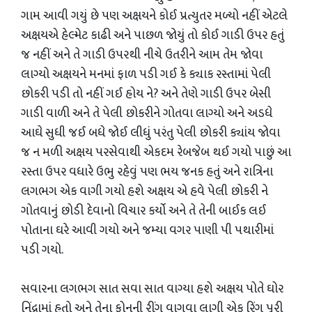
ગામ આવી ગયું છે પણ અક્ષયને કોઈ પ્રત્યુતર મળ્યો નહીં એટલે
અક્ષયએ હેલ્મેટ કાઢી અને પાછળ જોયું તો કોઈ ગાડી ઉપર હતું
જ નહીં અને તે ગાડી ઉપરથી નીચે ઉતરીને આમ તેમ જોવા
લાગ્યો અક્ષયને મનમાં ફાળ પડી ગઈ કે ક્યાક રસ્તામાં પેલી
છોકરી પડી તો નહીં ગઈ હોય ને? અને તેણે ગાડી ઉપર બેસી
ગાડી વાળી અને તે પેલી છોકરીને ગોતવા લાગ્યો અને અડધે
આઘે સુધી જઈ બધે જોઈ લીધું પરંતુ પેલી છોકરી ક્યાંય જોવા
જ ન મળી અક્ષય પરસેવાથી એકદમ રેબજેબ થઈ ગયો પાછું આ
રસ્તા ઉપર વધારે ઉભુ રહેવું પણ ભય જનક હતું અને રાત્રિના
લગભગ એક વાગી ગયો હશે અક્ષય એ હવે પેલી છોકરી ને
ગોતવાનું છોડી દેવાનો વિચાર કર્યો અને તે તેની બાઈક લઈ
પોતાના ઘરે આવી ગયો અને જમ્યા વગર પાણી પી પથારીમાં
પડી ગયો.
સવારના લગભગ સાત સવા સાત વાગ્યા હશે અક્ષય પોતે ઘોર
નિંદ્રામાં હતો અને તેના ફોનની રીંગ વાગવા લાગી એક રિંગ પૂરી