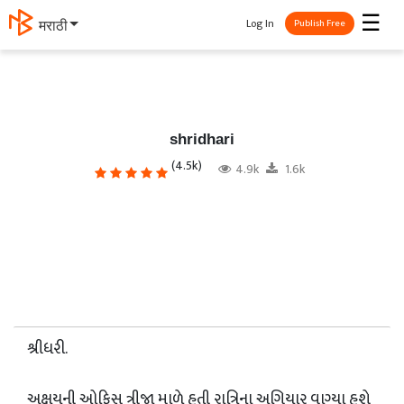
☰
Log In
मराठी
Publish Free
shridhari
(4.5k)
4.9k
1.6k
શ્રીધરી.
અક્ષયની ઓફિસ ત્રીજા માળે હતી રાત્રિના અગિયાર વાગ્યા હશે