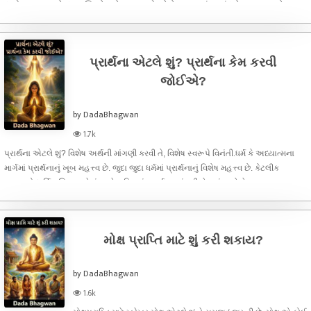
દુઃખો ભૂલાવવા માટે દારૂ, સિગરેટ જેવા વ્યાસનો કરે છે. જીવનમાં આનંદ મેળવવાના અનેક
ઉપાયો કરે છે,
પ્રાર્થના એટલે શું? પ્રાર્થના કેમ કરવી
જોઈએ?
by DadaBhagwan
1.7k
પ્રાર્થના એટલે શું? વિશેષ અર્થની માંગણી કરવી તે, વિશેષ સ્વરૂપે વિનંતી.ધર્મ કે અધ્યાત્મના
માર્ગમાં પ્રાર્થનાનું ખૂબ મહત્ત્વ છે. જુદા જુદા ધર્મમાં પ્રાર્થનાનું વિશેષ મહત્ત્વ છે. કેટલીક
જગ્યાએ ધાર્મિક ક્રિયાઓમાં અને ભક્તિમાં પ્રાર્થના સાંકળી લેવામાં આવે છે.
મોક્ષ પ્રાપ્તિ માટે શું કરી શકાય?
by DadaBhagwan
1.6k