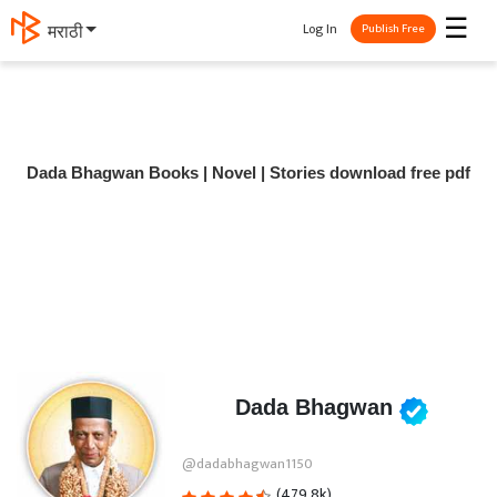
☰
Log In
मराठी
Publish Free
Dada Bhagwan Books | Novel | Stories download free pdf
Dada Bhagwan
@dadabhagwan1150
(479.8k)