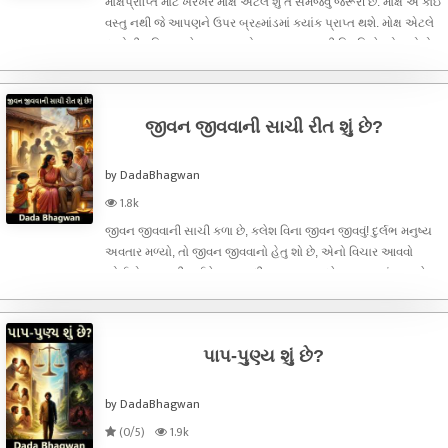
મોક્ષપ્રાપ્તિ માટે ખરેખર મોક્ષ એટલે શું તે સમજવું જરૂરી છે. મોક્ષ એ કોઈ
વસ્તુ નથી જે આપણને ઉપર બ્રહ્માંડમાં ક્યાંક પ્રાપ્ત થશે. મોક્ષ એટલે
દુઃખોથી મુક્તિ અને પરમ સુખનો અનુભવ કરાવતી સ્થિતિ છે. મોક્ષ કોનો
થાય છે? દેહનો તો મોક્ષ નથી થતો. મૃત્યુ પછી દેહને તો
જીવન જીવવાની સાચી રીત શું છે?
by DadaBhagwan
1.8k
જીવન જીવવાની સાચી કળા છે, ક્લેશ વિના જીવન જીવવું! દુર્લભ મનુષ્ય
અવતાર મળ્યો, તો જીવન જીવવાનો હેતુ શો છે, એનો વિચાર આવવો
જોઈએ. જન્મથી લઈને મૃત્યુ સુધીના જીવનના દરેક તબક્કામાં આપણે
ભૌતિક સુખ-સાધનો માટે જે કંઈ કર્યું, મેળવ્યું એ મૃત્યુ વખતે આપણી
સાથે નથી આવત
પાપ-પુણ્ય શું છે?
by DadaBhagwan
(0/5)
1.9k