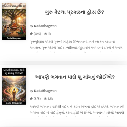
ગુરુ કેટલા પ્રકારના હોય છે?
by DadaBhagwan
(0/5)
1k
ગુરુપૂર્ણિમા એટલે ગુરુનો મહિમા ઊજવવાનો, તેને વ્યક્ત કરવાનો
અવસર. ગુરુ એટલે ગાઈડ, ભોમિયો. જીવનમાં આપણને ડગલે ને પગલે
ગુરુની જરૂર પડે છે. નાનપણમાં મા-બાપની, ભણવા માટે સ્કૂલ કે
કોલેજોમાં શિક્ષકની, રસ્તામાં ભૂલા પડ્યા હોઈએ તો રસ્તાના જાણકારની.
ફક્ત મનુષ્યો જ
આપણે ભગવાન પાસે શું માંગવું જોઈએ?
by DadaBhagwan
(5/5)
1.6k
આપણે ભગવાન પાસેથી કંઈક ને કંઈક માંગતા હોઈએ છીએ, ભગવાનની
ભજના કોઈ ને કોઈ હેતુથી કરતા હોઈએ છીએ. ભગવાન પાસેથી આપણે
શું માંગીએ છીએ તેના આધારે ભક્તોના ચાર પ્રકાર પડે છે.એક છે
આર્તભક્ત, જેઓ ભગવાન પાસે પોતાનું દુઃખ દૂર કરવાની માંગણી કરે છે.