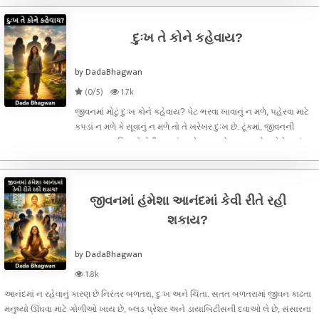
તેઓ દુઃખ પડે ત્યારે જ
દુઃખ તે કોને કહેવાય?
by DadaBhagwan
(0/5)
1.7k
જીવનમાં મોટું દુઃખ કોને કહેવાય? પેટ ભરવા ખાવાનું ન મળે, પહેરવા માટે
કપડાં ન મળે કે સૂવાનું ન મળે તો તે ખરેખર દુઃખ છે. ટૂંકમાં, જીવનની
મૂળભૂત જરૂરિયાતો રોટી, કપડાં અને મકાનનો અભાવ હોય તેને ખરું
દુઃખ કહેવાય.દુઃખો ત્રણ પ્રકારના હોય છે. દેહના દુઃખ, વાણીના દુઃ
જીવનમાં હંમેશા આનંદમાં કેવી રીતે રહી
શકાય?
by DadaBhagwan
1.8k
આનંદમાં ન રહેવાનું કારણ છે નિરંતર બળતરા, દુઃખ અને ચિંતા. સતત બળતરામાં જીવન કાઢતા
મનુષ્યો ઊંઘવા માટે ગોળીઓ ખાય છે, બ્લડ પ્રેશર અને ડાયાબિટીસની દવાઓ લે છે, સંસારના