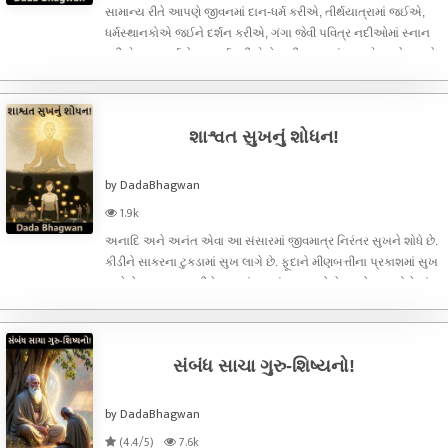
સામાન્ય રીતે આપણે જીવનમાં દાન-ધર્મ કરીએ, તીર્થયાત્રામાં જઈએ,
ધર્મસ્થાનકોએ જઈને દર્શન કરીએ, ગંગા જેવી પવિત્ર નદીઓમાં સ્નાન
કરીએ, શુભકાર્ય કે સત્કાર્ય કરીએ તેનાથી પુણ્ય બંધાય એમ કહેવાય છે.
જ્યારે ચોરી, હિંસા જેવા અમાનવીય કૃત્યો કરીએ તો પાપ બંધાય છે એમ
કહેવા
શાશ્વત સુખનું શોધન!
by DadaBhagwan
1.9k
અનાદિ અને અનંત એવા આ સંસારમાં જીવમાત્ર નિરંતર સુખને શોધે છે.
કીડીને સાકરના ટુકડામાં સુખ લાગે છે. ફૂદાને મીણબત્તીના પ્રકાશમાં સુખ
લાગે છે. ભૂખ્યા પ્રાણીને ખાવાનું મળતાં સુખ લાગે છે. અને મનુષ્યોને પાંચ
ઇન્દ્રિયોના ભૌતિક સુખોમાં સુખ લાગે છે. સુખ મેળવવા માટે
સંબંધ સાચા ગુરુ-શિષ્યનો!
by DadaBhagwan
(4.4/5)
7.6k