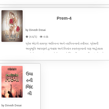
જ્યારે સંશય રાખો છો ત્યારે તમે સામી વ્યક્તિને ગુમાવી દો છો. ભરોસો, શ
Prem-4
by Dinesh Desai
(4.6/5)
4.6k
પ્રેમ એટલે સમગ્ર અસ્તિત્વ અને વ્યક્તિત્વનો સ્વીકાર. પ્રેમની
અનુભૂતિ આપણને હળવાશ અને નિતાંત સ્વતંત્રતાનો પણ અહેસાસ
કરાવે છે. આપણું જીવન કોઈ તનાવ કે ચિંતાથી મુક્ત બની જતું હોય છે.
પ્રેમ જીવનનું ચાલકબળ બને છે. પ્રેમ જીવનની ગાડીને ફ્યુઅલ-ઈંધણ
આપવાનું કામ કરે
ઉધા
રની
જિંદ
ગી
by Dinesh Desai