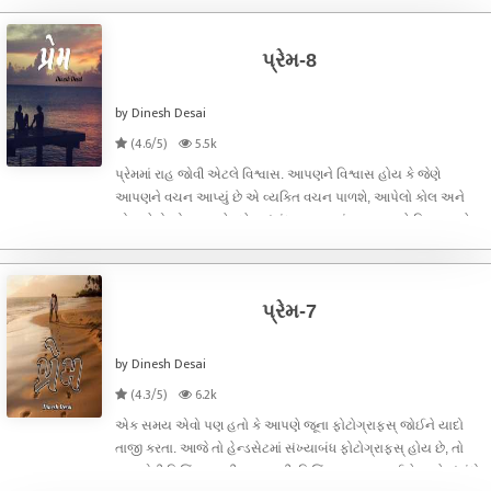
પ્રેમ-8
by Dinesh Desai
(4.6/5)
5.5k
પ્રેમમાં રાહ જોવી એટલે વિશ્વાસ. આપણને વિશ્વાસ હોય કે જેણે
આપણને વચન આપ્યું છે એ વ્યક્તિ વચન પાળશે, આપેલો કોલ અને
બોલાયેલો બોલ પાળશે. દરેક સંબંધના પાયામાં શ્રદ્ધા અને વિશ્વાસ રહેલા
હોય છે. એ વિના સંબંધ ડગમગી જાય છે. માત્ર પ્રેમમાં જ નહીં, દરેક
રિલેશનશીપમાં
પ્રેમ-7
by Dinesh Desai
(4.3/5)
6.2k
એક સમય એવો પણ હતો કે આપણે જૂના ફોટોગ્રાફસ્ જોઈને યાદો
તાજી કરતા. આજે તો હેન્ડસેટમાં સંખ્યાબંધ ફોટોગ્રાફસ્ હોય છે, તો
પણ એવી ફિલિંગ્સ્ નથી જ આવતી. ફિલિંગ્સ્ ગાયબ થઈ છે અને સંબંધો