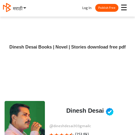
☰
Log In
मराठी
Publish Free
Dinesh Desai Books | Novel | Stories download free pdf
Dinesh Desai
@dineshdesai303gmailc
(253.8k)