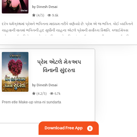
by Dinesh Desai
(4/5)
9.6k
દરેક ધર્મગ્રંથમાં પ્રેમને ભક્તિના માધ્યમ તરીકે વર્ણવ્યો છે. પ્રેમ એ જ ભક્તિ. કોઈ વ્યક્તિને
ચાહવાની વાતમાં ભક્તિની હદ સુધીની ચાહના એટલે પ્રેમની સર્વોચ્ચ સ્થિતિ. ક્લાઈમેક્સ
ઓફ લવ ઈઝ ડિવોશન. પ્રેમમાં ભક્તિ અને ભક્તિમાં સમર્પણ પણ આવી જાય. સમર્પણ વિના
પ્રેમ શક
પ્રેમ એટલે મેકઅપ
વિનાની સુંદરતા
by Dinesh Desai
(4.2/5)
6.7k
Prem etle Make-up vina-ni sundarta
Download Free App