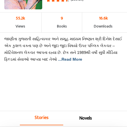
55.2k
9
16.6k
Views
Books
Downloads
જાણીતા ગુજરાતી સાહિત્યકાર અને સમૂહ માધ્યમ નિષ્ણાત શ્રી દિનેશ દેસાઈ
એક કુશળ વક્તા પણ છે અને જુદા જુદા વિષયો ઉપર પબ્લિક લેકચર –
મોટિવેશનલ લેકચર આપતા રહ્યા છે. છેક સને 1989થી વર્ષો સુધી મીડિયા
ફિલ્ડમાં સેવાઓ આપ્યા બાદ તેઓ
...Read More
Stories
Novels