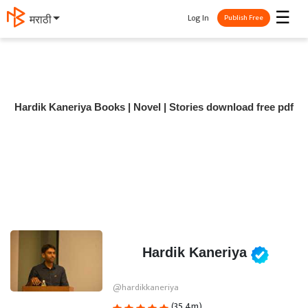
☰
Log In
मराठी
Publish Free
Hardik Kaneriya Books | Novel | Stories download free pdf
Hardik Kaneriya
@hardikkaneriya
(35.4m)