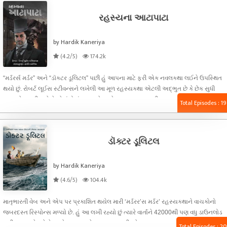
રહસ્યના આટાપાટા
by Hardik Kaneriya
(4.2/5)
174.2k
“મર્ડરર્સ મર્ડર” અને “ડૉક્ટર ડૂલિટલ” પછી હું આપના માટે ફરી એક નવલકથા લઈને ઉપસ્થિત
થયો છું. રોબર્ટ લૂઈસ સ્ટીવન્સને લખેલી આ મૂળ રહસ્યકથા એટલી અદ્ભુત છે કે છેક સુધી
વાચકને જકડી રાખે છે. તેમાં રોમાંચ પણ છે અને રહસ્ય પણ... વળી, આ ભાવાનુવાદ હોવાથી મેં
Total Episodes : 19
મૂળ કૃતિમાં અનેક જગ્યાએ ફેરફારો કર્યા છે. આથી, વાચકને એક પણ જગ્યાએ એવું નહીં
લાગે કે તેઓ કૃતિનો અનુવાદ વાંચી રહ્યા છે. ઊલટું, આપને “મર્ડરર્સ મર્ડર” વાંચવામાં જેટલી
મજા આવી હતી તેટલી જ કે તેના કરતા ય વધુ મજા આ ભાવાનુવાદ વાંચવામાં આવશે.
ડૉક્ટર ડૂલિટલ
by Hardik Kaneriya
(4.6/5)
104.4k
માતૃભારતી વેબ અને એપ પર પ્રકાશિત થયેલ મારી ‘મર્ડરર’સ મર્ડર’ રહસ્યકથાને વાચકોનો
જબરદસ્ત રિસ્પોન્સ મળ્યો છે. હું આ લખી રહ્યો છું ત્યારે વાર્તાને 42000થી પણ વધુ ડાઉનલોડ
મળી ચૂક્યા છે, જે લેખકને સતત અને સરસ લખવાની પ્રેરણા આપવા પૂરતું છે. તેથી જ હું
Total Episodes : 20