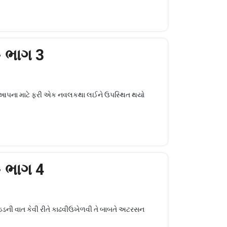
- ભાગ 3
છી હું આપના માટે ફરી એક નવલકથા લઈને ઉપસ્થિત થયો
- ભાગ 4
હાઇડની વાત કેવી રીતે કાઢવીઉખેળવી તે બાબતે અટરસન