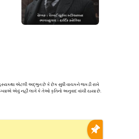
રહસ્યકથા એટલી અદ્ભુત છે કે છેક સુધી વાચકને જકડી રાખે
યાએ એવું નહીં લાગે કે તેઓ કૃતિનો અનુવાદ વાંચી રહ્યા છે.