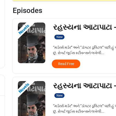
Episodes
રહસ્યના આટાપાટા 
Novels
New
“મર્ડરર્સ મર્ડર” અને “ડૉક્ટર ડૂલિટલ” પ
છું. રોબર્ટ લૂઈસ સ્ટીવન્સને લખેલી...
Read Free
રહસ્યના આટાપાટા 
Novels
New
“મર્ડરર્સ મર્ડર” અને “ડૉક્ટર ડૂલિટલ” પ
છું. રોબર્ટ લૂઈસ સ્ટીવન્સને લખેલી...