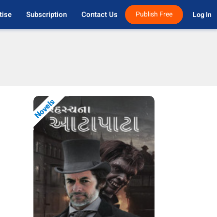
tise
Subscription
Contact Us
Publish Free
Log In 
Novels