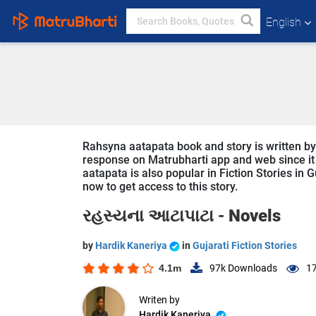
English
Rahsyna aatapata book and story is written by 
response on Matrubharti app and web since it i
aatapata is also popular in Fiction Stories in G
now to get access to this story.
રહસ્યના આટાપાટા -
Novels
by
Hardik Kaneriya
in
Gujarati Fiction Stories
4.1m
97k
Downloads
1
Writen by
Hardik Kaneriya