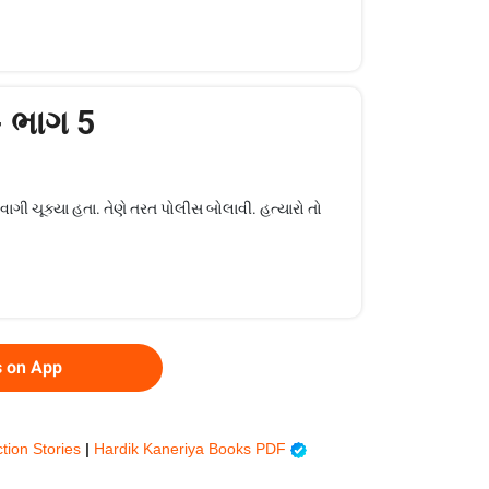
- ભાગ 5
વાગી ચૂક્યા હતા. તેણે તરત પોલીસ બોલાવી. હત્યારો તો
s on App
ction Stories
|
Hardik Kaneriya Books PDF