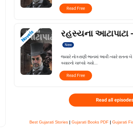
Read Free
રહસ્યના આટાપાટા 
Novels
New
જયારે નોકરાણી ભાનમાં આવી ત્યારે રાતના બે 
ક્યારનો ચાલ્યો ગયો...
Read Free
Read all episode
Best Gujarati Stories
|
Gujarati Books PDF
|
Gujarati Fi