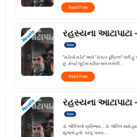
Read Free
રહસ્યના આટાપાટા 
Novels
New
“મર્ડરર્સ મર્ડર” અને “ડૉક્ટર ડૂલિટલ” પ
છું. રોબર્ટ લૂઈસ સ્ટીવન્સને લખેલી...
Read Free
રહસ્યના આટાપાટા 
Novels
New
ડૉ. જેકિલનો પ્રતિભાવ... ડૉ. જેકિલ સામે 
મૂંઝાતો હતો. પરંતુ, પખવ...