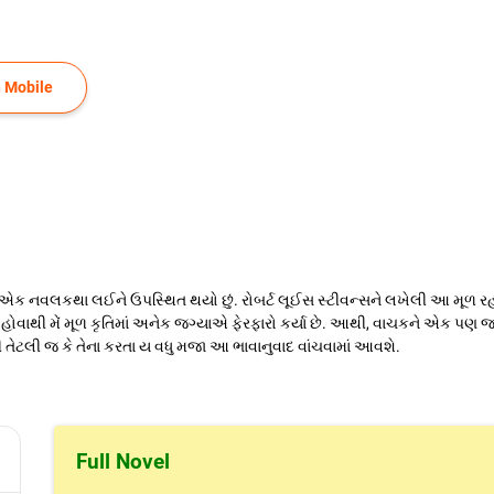
 Mobile
ે ફરી એક નવલકથા લઈને ઉપસ્થિત થયો છું. રોબર્ટ લૂઈસ સ્ટીવન્સને લખેલી આ મૂળ 
 હોવાથી મેં મૂળ કૃતિમાં અનેક જગ્યાએ ફેરફારો કર્યા છે. આથી, વાચકને એક પણ જગ્
તી તેટલી જ કે તેના કરતા ય વધુ મજા આ ભાવાનુવાદ વાંચવામાં આવશે.
Full Novel