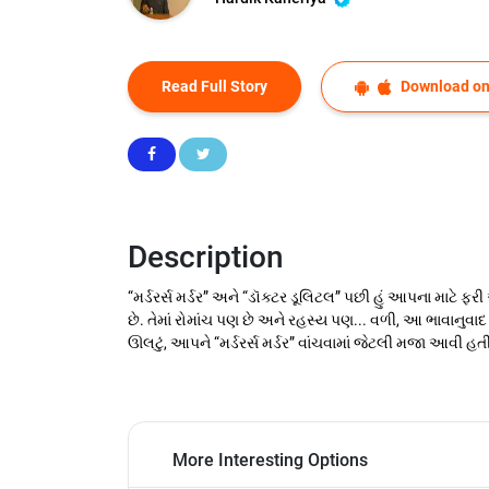
Read Full Story
Download on
Description
“મર્ડરર્સ મર્ડર” અને “ડૉક્ટર ડૂલિટલ” પછી હું આપના માટ
છે. તેમાં રોમાંચ પણ છે અને રહસ્ય પણ... વળી, આ ભાવાનુવાદ
ઊલટું, આપને “મર્ડરર્સ મર્ડર” વાંચવામાં જેટલી મજા આવી હ
More Interesting Options