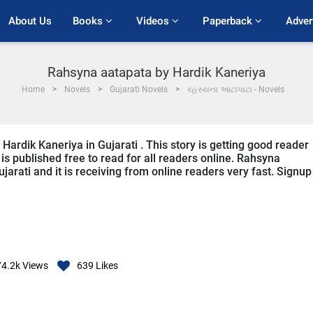
About Us
Books 
Videos 
Paperback 
Adver
Rahsyna aatapata by Hardik Kaneriya
Home
Novels
Gujarati Novels
રહસ્યના આટાપાટા - Novels
Hardik Kaneriya in Gujarati . This story is getting good reader
s published free to read for all readers online. Rahsyna
ujarati and it is receiving from online readers very fast. Signup
74.2k
Views
639
Likes