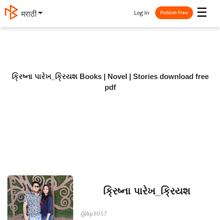
☰
Log In
मराठी
Publish Free
ક્રિષ્ના પારેખ_ક્રિયશ Books | Novel | Stories download free
pdf
ક્રિષ્ના પારેખ_ક્રિયશ
@kp3057