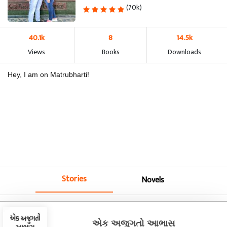
(70k)
40.1k
8
14.5k
Views
Books
Downloads
Hey, I am on Matrubharti!
Stories
Novels
એક અજુગતો આભાસ