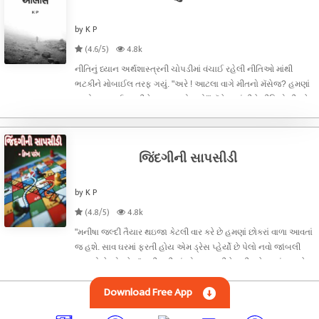
by K P
(4.6/5)
4.8k
નીતિનું ધ્યાન અર્થશાસ્ત્રની ચોપડીમાં વંચાઈ રહેલી નીતિઓ માંથી
ભટકીને મોબાઈલ તરફ ગયું. "અરે ! આટલા વાગે મીતનો મૅસેજ? હમણાં
જ તો ગુડ નાઈટ કહીને સુવા પડ્યો હતો!" મૅસેજ વાંચીને નીતિએ મીતને
રિપ્લાય કર્યો. (બંન્નેની મૅસેજમાં થયેલી ચર્ચા)નીતિ એ પૂછ્ય
જિંદગીની સાપસીડી
by K P
(4.8/5)
4.8k
"મનીષા જલ્દી તૈયાર થઇજા કેટલી વાર કરે છે હમણાં છોકરાં વાળા આવતાં
જ હશે. સાવ ઘરમાં ફરતી હોય એમ ડ્રેસ પ્હેર્યો છે પેલો નવો જાંબલી
કલરનો છે એ પ્હેર." મનીષાની માં એ બુમ પાડીને મનીષાને કહ્યું. આજે
મગનભાઈનાં ઘરમાં થોડી વધારે ચહેલ પહેલ હતી એમની મોટી દિ
Download Free App