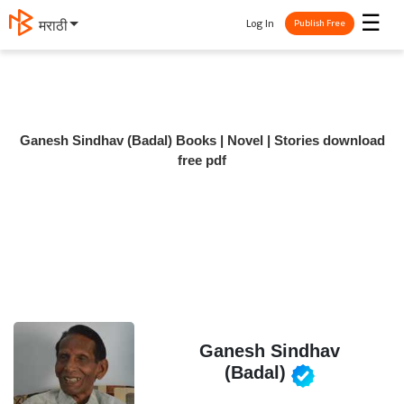
☰
Log In
मराठी
Publish Free
Ganesh Sindhav (Badal) Books | Novel | Stories download
free pdf
Ganesh Sindhav
(Badal)