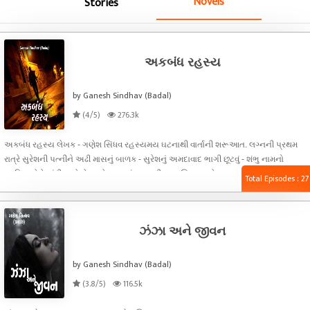
Novels
Stories
અકબંધ રહસ્ય
by Ganesh Sindhav (Badal)
(4/5)
276.3k
અકબંધ રહસ્ય લેખક - ગણેશ સિંધવ રહસ્યમય ઘટનાથી વાર્તાની શરૂઆત. લગ્નની પ્રથમ
રાત્રે સુરેશની પત્નીને અઢી માસનું બાળક - સુરેશનું અમદાવાદ ભાગી છૂટવું - શંભુ નામનો
વ્યક્તિ જેણે ગાંધી અને નેહરુને ખૂબ ભાંડયા - તીક્ષ્ણ હથિયાર સુરેશના ઘરમાં છુપાવવું વાંચો,
Total Episodes : 27
આગળની રહસ્યમયી ઘટના.
ઝંઝા અને જીવન
by Ganesh Sindhav (Badal)
(3.8/5)
116.5k