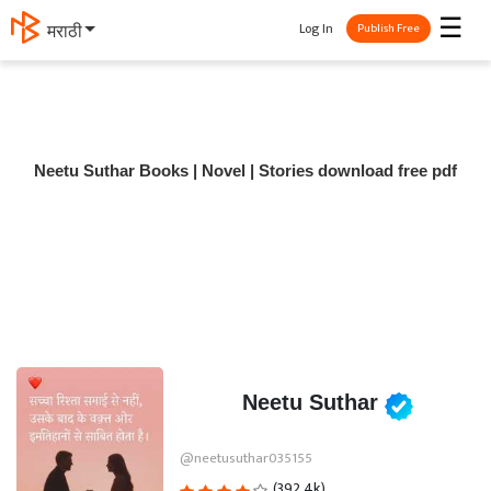
☰
Log In
मराठी
Publish Free
Neetu Suthar Books | Novel | Stories download free pdf
Neetu Suthar
@neetusuthar035155
(392.4k)