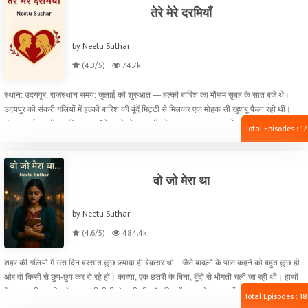
तेरे मेरे दरमियाँ
by Neetu Suthar
(4.3/5)
74.7k
स्थान: उदयपुर, राजस्थान समय: जुलाई की शुरुआत — हल्की बारिश का मौसम सुबह के सात बजे थे।
उदयपुर की संकरी गलियों में हल्की बारिश की बूंदें मिट्टी से मिलकर एक मोहक सी खुशबू फैला रही थीं।
संजना शर्मा अपनी साइकिल पर कॉलेज की ओर जा रही थी। उसका दुपट्टा हवा में लहरा रहा था, और
Total Episodes : 17
कानों में ईयरफोन — लता मंगेशकर की कोई पुरानी मोहब्बत भरी धुन चल रही थी। “आज फिर लेट हो रही
हूँ...” — उसने खुद से बड़बड़ाया। वो एक गरीब परिवार की इकलौती बेटी थी, जिसने मेहनत से शहर के
सबसे बड़े कॉलेज में दाख़िला लिया था — “राजमहल कॉलेज ऑफ आर्ट्स एंड साइंस”। वहाँ के स्टूडेंट्स के
वो जो मेरा था
पास गाड़ियों की कमी नहीं थी, लेकिन संजना अब भी साइकिल से कॉलेज जाती थी, और इसे ही अपनी
पहचान मानती थी।
by Neetu Suthar
(4.6/5)
484.4k
शहर की गलियों में उस दिन बरसात कुछ ज़्यादा ही बेक़रार थी... जैसे बादलों के पास कहने को बहुत कुछ हो
और वो किसी से छुप-छुप कर रो रहे हों। काव्या, एक छतरी के बिना, बूँदों से भीगती चली जा रही थी। हाथों
में एक पुरानी डायरी, जो अब आधी गीली हो चुकी थी, और दिल में कुछ टूटे हुए सपनों की स्याही फैली हुई
Total Episodes : 18
थी। “बारिश को लोग romantic कहते हैं, पर मेरे लिए तो ये हर बार कुछ छीन कर ले जाती है…”, उसने मन