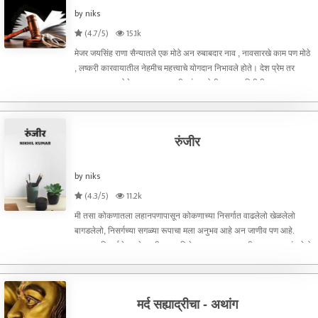
by niks
(4.7/5)
15.1k
मेजर जयसिंह राणा सैन्यातले एक मोठे अन रुबाबदार नाव , नावसारखे काम पण मोठे
, लष्करी कारवायातील नेहमीच महत्त्वाचे योगदान निभावले होते। देश प्रेम तर
त्याच्या रक्तात होते त्याच्या घराण्याची परंपरा होती प्रत्यक पिढीतील एक जण
सैन्यात जाऊन आपले कर्तव्य बजावणार,
रुंजीर
by niks
(4.3/5)
11.2k
मी तसा कोकणातला लहानपणापासून कोकणाच्या निसर्गात वाढलेलो खेळलेलो
बागडलेलो, निसर्गच्या सगळ्या रूपाचा मला अनुभव आहे अन जाणीव पण आहे.
आम्हाला निसर्गाने सगळे काही भरपूर दिले असून त्याच्या आम्ही मनमुराद आनंद घेतो,
सतत चा पाऊस कधी रिपरिप तर कधी कधी हत्तीच्या सों
मर्द सह्याद्रीचा - अथांग