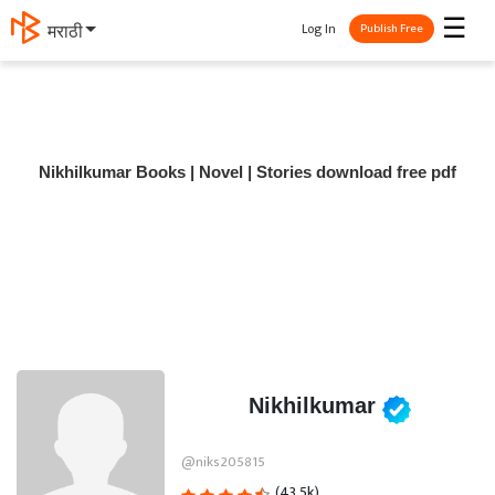
☰
Log In
मराठी
Publish Free
Nikhilkumar Books | Novel | Stories download free pdf
Nikhilkumar
@niks205815
(43.5k)