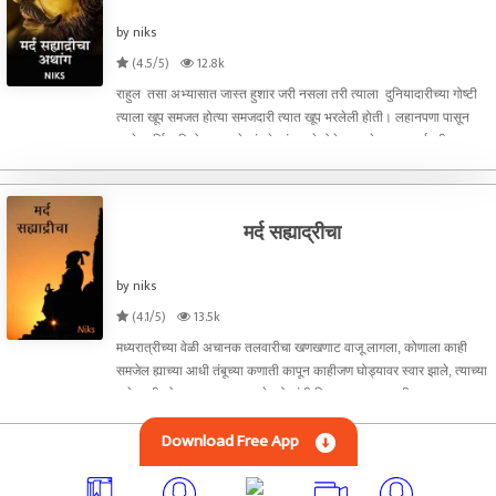
by niks
(4.5/5)
12.8k
राहुल तसा अभ्यासात जास्त हुशार जरी नसला तरी त्याला दुनियादारीच्या गोष्टी
त्याला खूप समजत होत्या समजदारी त्यात खूप भरलेली होती। लहानपणा पासून
घरचे आर्थिक नियोजन त्याने चांगले सांभाळले होते त्यामुळे त्याचा आईवडीलाचा
कामाचा भार
मर्द सह्याद्रीचा
by niks
(4.1/5)
13.5k
मध्यरात्रीच्या वेळी अचानक तलवारीचा खणखणाट वाजू लागला, कोणाला काही
समजेल ह्याच्या आधी तंबूच्या कणाती कापून काहीजण घोड्यावर स्वार झाले, त्याच्या
मागे काही लोक पाठलागाला सुटले, लोकांची दिशाभूल करण्यासाठी जाता जाता
घोडेस्वारांनी तंबूला आगी लावल्या होत्या, गनी
Download Free App