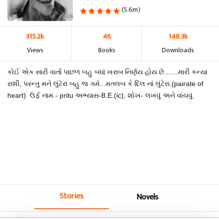
(5.6m)
315.2k
46
148.3k
Views
Books
Downloads
કોઈ એક સારી વાર્તા પાછળ બહુ બધાં ખરાબ નિર્ણય હોય છે.......મારી કન્યા
રાશી, પરન્તુ મને લુંટેરા બહુ જ ગમે...મતલબ કે દિલ નાં લુંટેરા.(pairate of
heart). ઉર્ફ નામ - pritu અભ્યાસ-B.E.(ic), શોખ- લખવું અને વાંચવું.
Stories
Novels