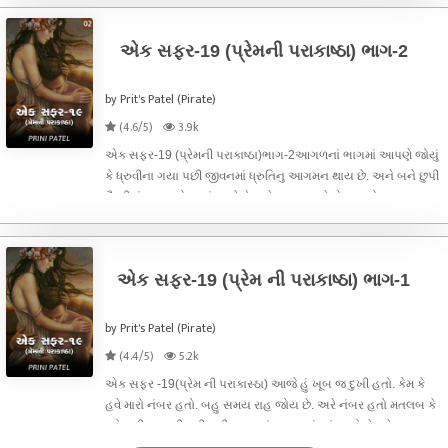
આવી. કુરિયર
એક સફર-19 (પ્રેમની પરાકાષ્ઠા) ભાગ-2
by Prit's Patel (Pirate)
(4.6/5)
3.9k
એક સફર-19 (પ્રેમની પરાકાષ્ઠા)ભાગ-2આગળનાં ભાગમાં આપણે જોયું
કે ધ્રુવીના ગયા પછી જીવનમાં ધ્રુતિનુ આગમન થાય છે. અને બને છુપી
મૈત્રીમાં જીવનનો પ્રારંભ કરે છે. હવે આગળ... તે ડોક્ટર નો અભ્યાસ
કરતી હતી અને મે એંજીનિયર કર્યું હતું. બને વચ્ચે વાતું માં બહુ જ
એક સફર-19 (પ્રેમ ની પરાકાષ્ઠા) ભાગ-1
by Prit's Patel (Pirate)
(4.4/5)
5.2k
એક સફર -19(પ્રેમ ની પરાકાસ્ઠા) આજે હું ખૂબ જ દુખી હતો. કેમ કે
હવે મારો નંબર હતો. બહુ સમય રાહ જોય છે. અરે નંબર હતો મતલબ કે
હવે મારી લગ્નની વારી હતી. આપણાં સમાજમાં પરંપરા છે કે પહેલા
પરિવારમાં મોટા હોઈ તેના લગ્ન થાય પછી નાના હોઈ તેના લગ્ન થાય છે.