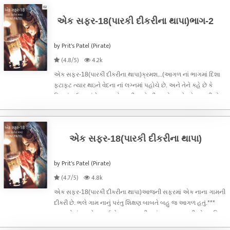
એક સફર-18(પારકી દીકરીના થાપા)ભાગ-2
by Prit's Patel (Pirate)
(4.8/5)
4.2k
એક સફર-18(પારકી દીકરીના થાપા)ક્રમશ...(આગળ નાં ભાગમાં દિશા
ફટાફટ ત્યાર થઇને વેદના નાં લગ્નમાં પહોચે છે. અને તેને કહે છે કે
પ્રિયાંશ ઉપર હંમેશા ગુસ્સો કરતી અને બીજા કોઇક ને પ્રેમ કરતી તો
પછી આજે પ્રિયાંશ સાથે લગ્ન કરવા ત્યાર કેમ થઈ ગઇ. અને પછી વેદના
તેને જણ
એક સફર-18(પારકી દીકરીના થાપા)
by Prit's Patel (Pirate)
(4.7/5)
4.8k
એક સફર-18(પારકી દીકરીના થાપા)આજની સફરમાં એક નાના ગામની
દીકરી છે. ભલે ગામ નાનું પરંતુ શિક્ષણ બાબતે બહુ જ આગળ હતું.***
હજી તો હું સવારે નહાઈ ને બહાર આવી ત્યાં જ મારા નામની એક કુરિયર
આવ્યું. મે કુરિયરના રૂપિયા ચૂકવી કુરિયર હાથમાં લઈને ઘરમાં અંદર