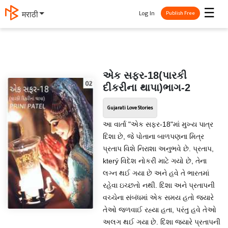
☰
Log In
मराठी
Publish Free
એક સફર-18(પારકી
દીકરીના થાપા)ભાગ-2
Gujarati Love Stories
આ વાર્તા "એક સફર-18"માં મુખ્ય પાત્ર
દિશા છે, જે પોતાના બાળપણના મિત્ર
પ્રતાપ વિશે નિરાશા અનુભવે છે. પ્રતાપ,
který વિદેશ નોકરી માટે ગયો છે, તેના
લગ્ન થઈ ગયા છે અને હવે તે ભારતમાં
રહેવા ઇચ્છતો નથી. દિશા અને પ્રતાપની
વચ્ચેના સંબંધમાં એક સમય હતો જ્યારે
તેઓ જળવાઈ રહ્યા હતા, પરંતુ હવે તેઓ
અલગ થઈ ગયા છે. દિશા જ્યારે પ્રતાપની