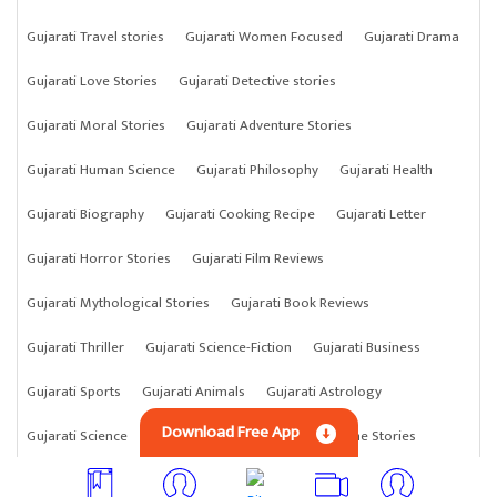
Gujarati Travel stories
Gujarati Women Focused
Gujarati Drama
Gujarati Love Stories
Gujarati Detective stories
Gujarati Moral Stories
Gujarati Adventure Stories
Gujarati Human Science
Gujarati Philosophy
Gujarati Health
Gujarati Biography
Gujarati Cooking Recipe
Gujarati Letter
Gujarati Horror Stories
Gujarati Film Reviews
Gujarati Mythological Stories
Gujarati Book Reviews
Gujarati Thriller
Gujarati Science-Fiction
Gujarati Business
Gujarati Sports
Gujarati Animals
Gujarati Astrology
Download Free App
Gujarati Science
Gujarati Anything
Gujarati Crime Stories