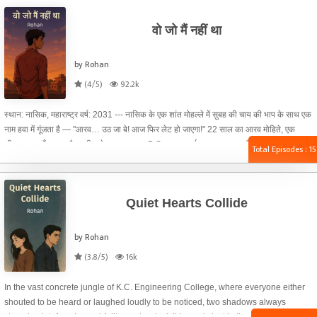
वो जो मैं नहीं था
by Rohan
(4/5)
92.2k
स्थान: नासिक, महाराष्ट्र वर्ष: 2031 --- नासिक के एक शांत मोहल्ले में सुबह की चाय की भाप के साथ एक
नाम हवा में गूंजता है — "आरव… उठ जा बे! आज फिर लेट हो जाएगा!" 22 साल का आरव मोहिते, एक
सीधा-साधा, हँसमुख, और ज़मीन से जुड़ा लड़का। B.Sc फाइनल ईयर का छात्र। माँ सरकारी स्कूल में
Total Episodes : 15
टीचर और छोटा भाई शिवा 10वीं में पढ़ता है। आरव की दुनिया बहुत सीधी है — सुबह मॉर्निंग रन, फिर
कॉलेज, दिन में ट्यूशन पढ़ाना, और रात को छत पर बैठकर तारों को निहारना। उसकी पूरी दुनिया बस दो
बातों पर टिकी थी — "माँ का मान" और "अनन्या का साथ"।
Quiet Hearts Collide
by Rohan
(3.8/5)
16k
In the vast concrete jungle of K.C. Engineering College, where everyone either
shouted to be heard or laughed loudly to be noticed, two shadows always