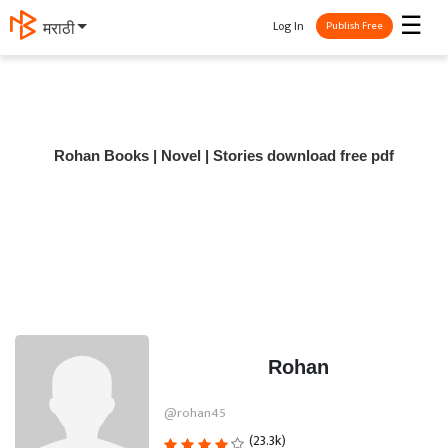
☰
Log In
मराठी
Publish Free
Rohan Books | Novel | Stories download free pdf
Rohan
@rohan45
(23.3k)