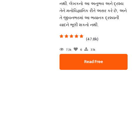
નથી. લેખકનો આ અનુભવ અને દ્રશ્ય
તેને મનોવિજ્ઞાનિક રીતે અસર કરે છે, અને
તે જીવનભરમાં આ ભયાનક દ્રશ્યની
યાદને ભૂલી શકતો નથી.
(47.8k)
7.3k
6
3.1k
Read Free