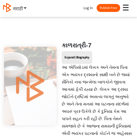
☰
Log In
मराठी
Publish Free
કાળરાત્રી-7
Gujarati Biography
આ એપિસોડમાં લેખક અને તેમના પિતા
એક ભયંકર દ્રશ્યનો સાક્ષી બને છે જ્યાં
સૈનિકો નવા જન્મેલા બાળકોને જીવતા
આગમાં ફેંકી રહ્યા છે. લેખક આ દ્રશ્ય
જોઈને દ્રષ્ટિમાં અસત્ય લાગતું અનુભવે
છે અને તેના મનમાં આ ઘટનાના સંદર્ભમાં
અઘરું પ્રશ્ન ઉકેલે છે કે દુનિયા કેમ આ
પાપને સહન કરી રહી છે. પિતા તેમને
સમજાવે છે કે આજના સમયની દુનિયામાં
એવી ભયંકર ઘટનાનો કોઈને જ અહેસાસ