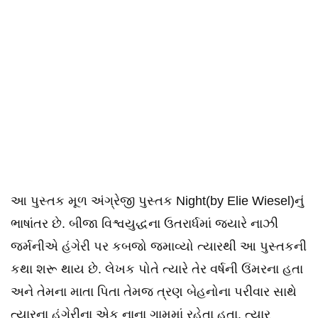
આ પુસ્તક મૂળ અંગ્રેજી પુસ્તક Night(by Elie Wiesel)નું
ભાષાંતર છે. બીજા વિશ્વયુદ્ધના ઉતરાર્ધમાં જયારે નાઝી
જર્મનીએ હંગેરી પર કબજો જમાવ્યો ત્યારથી આ પુસ્તકની
કથા શરૂ થાય છે. લેખક પોતે ત્યારે તેર વર્ષની ઉંમરના હતા
અને તેમના માતા પિતા તેમજ ત્રણ બેહનોના પરીવાર સાથે
ત્યારના હંગેરીના એક નાના ગામમાં રહેતા હતા. ત્યાર