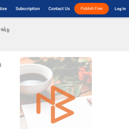
tise
Subscription
Contact Us
Publish Free
Log In 
ીડીએફ
ે