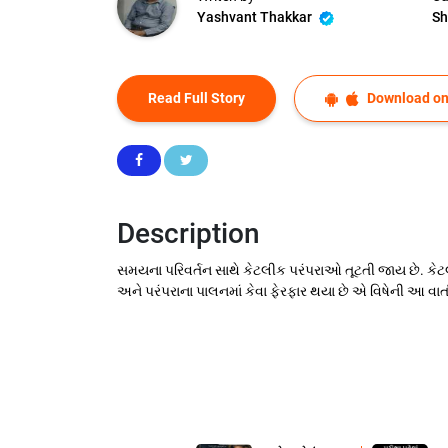
Yashvant Thakkar
Sh
Read Full Story
Download on
Description
સમયના પરિવર્તન સાથે કેટલીક પરંપરાઓ તૂટતી જાય છે. કેટલ
અને પરંપરાના પાલનમાં કેવા ફેરફાર થયા છે એ વિષેની આ વાર્તા