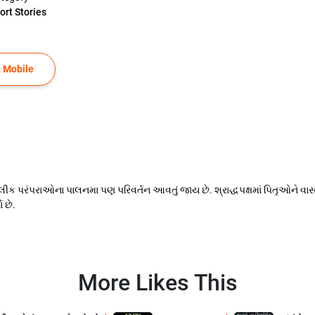
ort Stories
 Mobile
ીક પરંપરાઓના પાલનમા પણ પરિવર્તન આવતું જાય છે. શ્રાદ્ધપક્ષમાં પિતૃઓને વાસ
 છે.
More Likes This