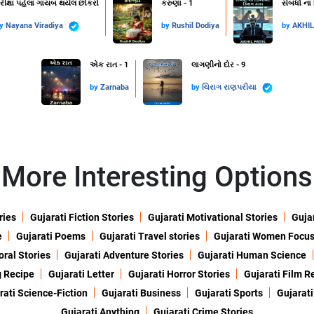
રીક્ષા પહેલાં ગાયબ થયેલ છોકરો
કરુણા - 1
સંબંધો ના
by
Nayana Viradiya
by
Rushil Dodiya
by
AKHI
એક રાત - 1
લાગણીનો દોર - 9
by
Zarnaba
by
ચિરાગ રાણપરીયા
More Interesting Options
ries
Gujarati Fiction Stories
Gujarati Motivational Stories
Gujar
e
Gujarati Poems
Gujarati Travel stories
Gujarati Women Focu
oral Stories
Gujarati Adventure Stories
Gujarati Human Science
g Recipe
Gujarati Letter
Gujarati Horror Stories
Gujarati Film R
rati Science-Fiction
Gujarati Business
Gujarati Sports
Gujarati
Gujarati Anything
Gujarati Crime Stories