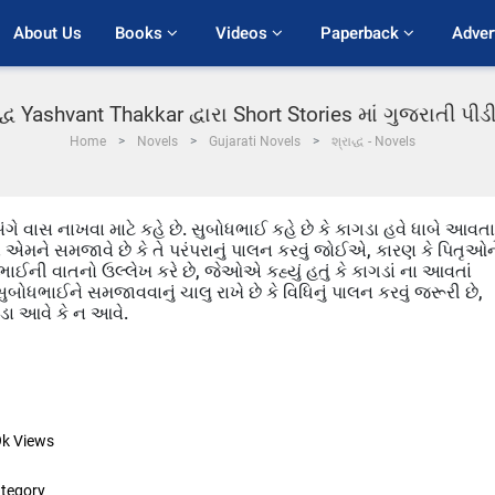
About Us
Books 
Videos 
Paperback 
Adver
દ્ધ Yashvant Thakkar દ્વારા Short Stories માં ગુજરાતી પ
Home
Novels
Gujarati Novels
શ્રાદ્ધ - Novels
ગે વાસ નાખવા માટે કહે છે. સુબોધભાઈ કહે છે કે કાગડા હવે ધાબે આવતા
એમને સમજાવે છે કે તે પરંપરાનું પાલન કરવું જોઈએ, કારણ કે પિતૃઓન
શભાઈની વાતનો ઉલ્લેખ કરે છે, જેઓએ કહ્યું હતું કે કાગડાં ના આવતાં
ોધભાઈને સમજાવવાનું ચાલુ રાખે છે કે વિધિનું પાલન કરવું જરૂરી છે,
ડા આવે કે ન આવે.
9k
Views
tegory