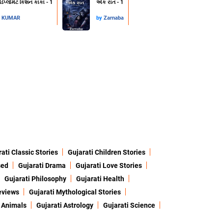
 ડિપ્લોમેટ કિશન કાકા - 1
એક રાત - 1
L KUMAR
by
Zarnaba
ati Classic Stories
Gujarati Children Stories
sed
Gujarati Drama
Gujarati Love Stories
Gujarati Philosophy
Gujarati Health
eviews
Gujarati Mythological Stories
 Animals
Gujarati Astrology
Gujarati Science