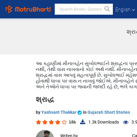
English
શ્રા
આ કહાણીમાં મીનાબહેન સુબોધભાઈને શ્રાદ્ધના પ્રસં
નથી, તેથી વાસ નાખવાનો કોઈ અર્થ નથી. મીનાબહેન 
શ્રાદ્ધમાં વાસ આપવું મહત્વપૂર્ણ છે. સુબોધભાઈ મહે
હોવાથી ધાબા પર વાસ ન નાખવું જોઈએ. મીનાબહેને સુબ
અને તેઓને ધાબા પર જવાની જલદી રહે છે, ભલે કાગ
શ્રાદ્ધ
by
Yashvant Thakkar
in
Gujarati Short Stories
18k
1.3k
Downloads
3.
Writen by
Ca