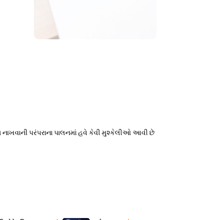
 નાખવાની પરંપરાના પાલનમાં હવે કેવી મુશ્કેલીઓ આવી છે