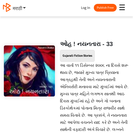
☰
Log In
தமிழ்
Publish Free
ઓહ ! નયનતારા - 33
Gujarati Fiction Stories
આ વાર્તા ૧૧ ડિસેમ્બર ૨૦૦૬ ના દિવસે શરૂ
થાય છે, જયારે મુખ્ય પાત્ર પ્રિયાના
આગ્રહથી તેની અને નયનતારાની
એનિવર્સરી મનાવવા માટે મુંબઈમાં આવે છે.
મુખ્ય પાત્ર મહિને લગભગ સાતથી આઠ
દિવસ મુંબઈમાં રહે છે અને ગો બનાના
ડિસ્કોથેકમાં પોતાના મિત્ર રાજવીર સાથે
સમય વિતાવે છે. આ પ્રસંગે, તે નયનતારા
માટે આપેલા વચનને યાદ કરે છે અને તેની
સાથેની વફાદારી અંગે વિચારે છે. લગ્નને