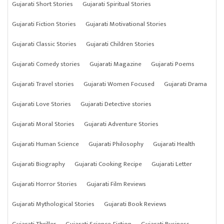
Gujarati Short Stories
Gujarati Spiritual Stories
Gujarati Fiction Stories
Gujarati Motivational Stories
Gujarati Classic Stories
Gujarati Children Stories
Gujarati Comedy stories
Gujarati Magazine
Gujarati Poems
Gujarati Travel stories
Gujarati Women Focused
Gujarati Drama
Gujarati Love Stories
Gujarati Detective stories
Gujarati Moral Stories
Gujarati Adventure Stories
Gujarati Human Science
Gujarati Philosophy
Gujarati Health
Gujarati Biography
Gujarati Cooking Recipe
Gujarati Letter
Gujarati Horror Stories
Gujarati Film Reviews
Gujarati Mythological Stories
Gujarati Book Reviews
Gujarati Thriller
Gujarati Science-Fiction
Gujarati Business