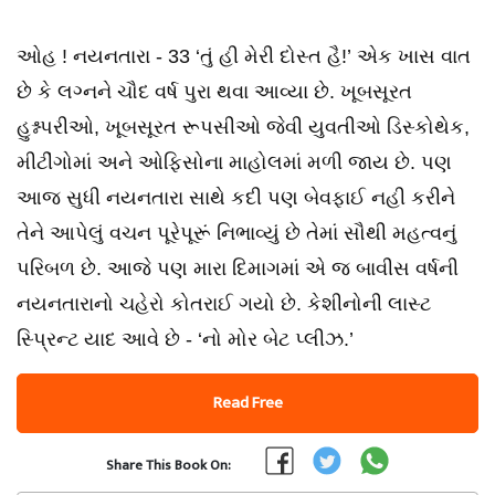
ઓહ ! નયનતારા - 33 ‘તું હી મેરી દોસ્ત હૈ!’ એક ખાસ વાત
છે કે લગ્નને ચૌદ વર્ષ પુરા થવા આવ્યા છે. ખૂબસૂરત
હુશ્નપરીઓ, ખૂબસૂરત રૂપસીઓ જેવી યુવતીઓ ડિસ્કોથેક,
મીટીંગોમાં અને ઓફિસોના માહોલમાં મળી જાય છે. પણ
આજ સુધી નયનતારા સાથે કદી પણ બેવફાઈ નહી કરીને
તેને આપેલું વચન પૂરેપૂરૂં નિભાવ્યું છે તેમાં સૌથી મહત્વનું
પરિબળ છે. આજે પણ મારા દિમાગમાં એ જ બાવીસ વર્ષની
નયનતારાનો ચહેરો કોતરાઈ ગયો છે. કેશીનોની લાસ્ટ
સ્પ્રિન્ટ યાદ આવે છે - ‘નો મોર બેટ પ્લીઝ.’
Read Free
Share This Book On: