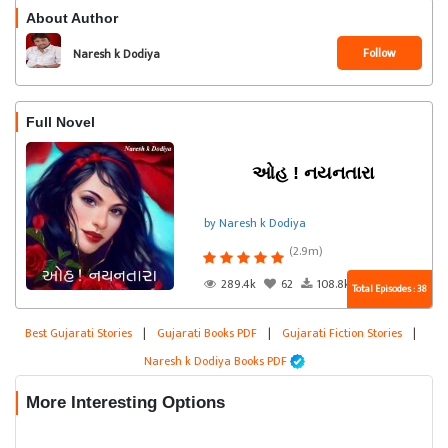
About Author
Follow
Naresh k Dodiya
Full Novel
ઓહ ! નયનતારા
by Naresh k Dodiya
(2.9m)
289.4k
62
108.8k
Total Episodes : 38
Best Gujarati Stories
|
Gujarati Books PDF
|
Gujarati Fiction Stories
|
Naresh k Dodiya Books PDF
More Interesting Options