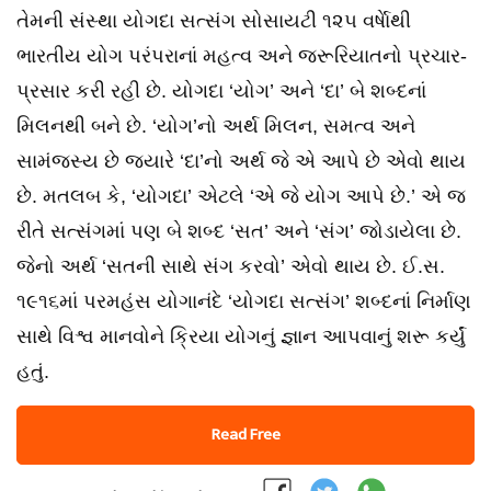
તેમની સંસ્થા યોગદા સત્સંગ સોસાયટી ૧૨૫ વર્ષાેથી
ભારતીય યોગ પરંપરાનાં મહત્વ અને જરૂરિયાતનો પ્રચાર-
પ્રસાર કરી રહી છે. યોગદા ‘યોગ’ અને ‘દા’ બે શબ્દનાં
મિલનથી બને છે. ‘યોગ’નો અર્થ મિલન, સમત્વ અને
સામંજસ્ય છે જ્યારે ‘દા’નો અર્થ જે એ આપે છે એવો થાય
છે. મતલબ કે, ‘યોગદા’ એટલે ‘એ જે યોગ આપે છે.’ એ જ
રીતે સત્સંગમાં પણ બે શબ્દ ‘સત’ અને ‘સંગ’ જોડાયેલા છે.
જેનો અર્થ ‘સતની સાથે સંગ કરવો’ એવો થાય છે. ઈ.સ.
૧૯૧૬માં પરમહંસ યોગાનંદે ‘યોગદા સત્સંગ’ શબ્દનાં નિર્માણ
સાથે વિશ્વ માનવોને ક્રિયા યોગનું જ્ઞાન આપવાનું શરૂ કર્યું
હતું.
Read Free