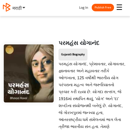
☰
Log In
मराठी
Publish Free
પરમહંસ યોગાનંદ
Gujarati Biography
પરમહંસ યોગાનંદ, પ્રેમાવતાર, યોગાવતાર,
જ્ઞાનાવતાર અને મહાવતાર તરીકે
ઓળખાતા, 125 વર્ષોથી ભારતીય યોગ
પરંપરાના મહત્વ અને જરૂરિયાતનો
પ્રચાર કરી રહ્યા છે. યોગદા સત્સંગ, જે
1916માં સ્થાપિત થયું, 'યોગ' અને 'દા'
શબ્દોના સંયોજનથી બનેલું છે. યોગાનંદ,
જે ગોરખપુરમાં જન્મ્યા હતા,
આંતરરાષ્ટ્રીય ધર્મ સંમેલનમાં ભાગ લેતા
ત્રીજા ભારતીય સંત હતા. તેમણે