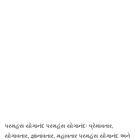
પરમહંસ યોગાનંદ પરમહંસ યોગાનંદઃ પ્રેમાવતાર,
યોગાવતાર, જ્ઞાનાવતાર, મહાવતાર પરમહંસ યોગાનંદ અને