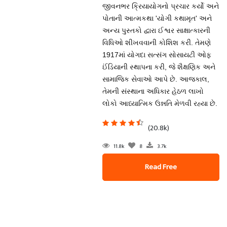
જીવનભર ક્રિયાયોગનો પ્રચાર કર્યો અને
પોતાની આત્મકથા 'યોગી કથામૃત' અને
અન્ય પુસ્તકો દ્વારા ઈશ્વર સાક્ષાત્કારની
વિધિઓ શીખવવાની કોશિશ કરી. તેમણે
1917માં યોગદા સત્સંગ સોસાયટી ઓફ
ઈંડિયાની સ્થાપના કરી, જે શૈક્ષણિક અને
સામાજિક સેવાઓ આપે છે. આજકાલ,
તેમની સંસ્થાના અધિકાર હેઠળ લાખો
લોકો આધ્યાત્મિક ઉન્નતિ મેળવી રહ્યા છે.
(20.8k)
11.8k
8
3.7k
Read Free