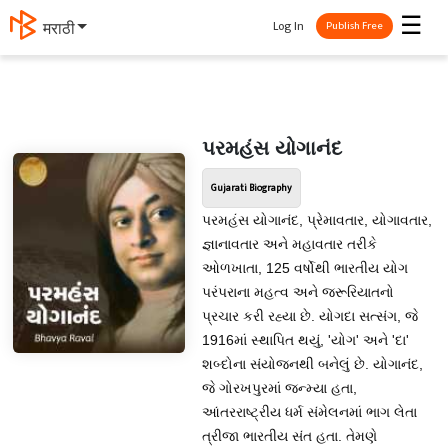
☰
Log In
मराठी
Publish Free
પરમહંસ યોગાનંદ
Gujarati Biography
પરમહંસ યોગાનંદ, પ્રેમાવતાર, યોગાવતાર,
જ્ઞાનાવતાર અને મહાવતાર તરીકે
ઓળખાતા, 125 વર્ષોથી ભારતીય યોગ
પરંપરાના મહત્વ અને જરૂરિયાતનો
પ્રચાર કરી રહ્યા છે. યોગદા સત્સંગ, જે
1916માં સ્થાપિત થયું, 'યોગ' અને 'દા'
શબ્દોના સંયોજનથી બનેલું છે. યોગાનંદ,
જે ગોરખપુરમાં જન્મ્યા હતા,
આંતરરાષ્ટ્રીય ધર્મ સંમેલનમાં ભાગ લેતા
ત્રીજા ભારતીય સંત હતા. તેમણે