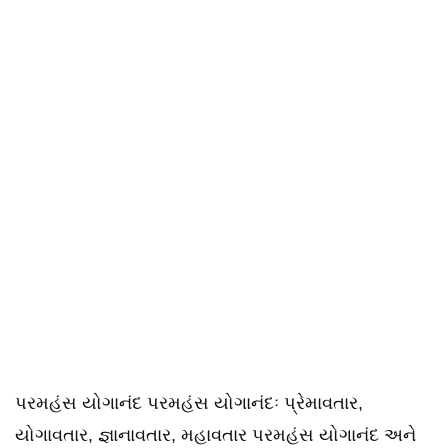
પરમહંસ યોગાનંદ પરમહંસ યોગાનંદઃ પ્રેમાવતાર,
યોગાવતાર, જ્ઞાનાવતાર, મહાવતાર પરમહંસ યોગાનંદ અને