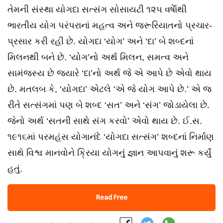
તેમની સંસ્થા યોગદા સત્સંગ સોસાયટી ૧૨૫ વર્ષાેથી
ભારતીય યોગ પરંપરાનાં મહત્વ અને જરૂરિયાતનો પ્રચાર-
પ્રસાર કરી રહી છે. યોગદા ‘યોગ’ અને ‘દા’ બે શબ્દનાં
મિલનથી બને છે. ‘યોગ’નો અર્થ મિલન, સમત્વ અને
સામંજસ્ય છે જ્યારે ‘દા’નો અર્થ જે એ આપે છે એવો થાય
છે. મતલબ કે, ‘યોગદા’ એટલે ‘એ જે યોગ આપે છે.’ એ જ
રીતે સત્સંગમાં પણ બે શબ્દ ‘સત’ અને ‘સંગ’ જોડાયેલા છે.
જેનો અર્થ ‘સતની સાથે સંગ કરવો’ એવો થાય છે. ઈ.સ.
૧૯૧૬માં પરમહંસ યોગાનંદે ‘યોગદા સત્સંગ’ શબ્દનાં નિર્માણ
સાથે વિશ્વ માનવોને ક્રિયા યોગનું જ્ઞાન આપવાનું શરૂ કર્યું
હતું.
Read Free