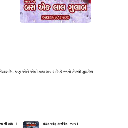
ાર છે.. પણ એને એવી ક્યાં ખબર છે કે રસ્તો કેટલો મુશ્કેલ
ના ની શોધ - 1
ઘોસ્ટ ઓફ કારગિલ - ભાગ 1