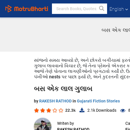
English
બસ એક લાલ 
સાંજનો સમય આવ્યો છે, અને છોકરો બગીચામાં ફરતો ર
ગુલાબ લાવવાનો વિચાર છે, જે તેના પ્રેમનો એકરાર કરવા 
આજે તેણે પોતાના લાગણીઓનો પ્રગટાવો કર્યો છે. ઉર્મ
પંખીઓ nests પર પાછા ફર્યા છે, અને કુદરતની સુંદરત
બસ એક લાલ ગુલાબ
by
RAKESH RATHOD
in
Gujarati Fiction Stories
22.3k
2.1k
Downloads
Writen by
Ca
RAKESH RATHOD
Fi