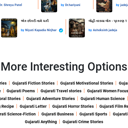
Dr. Shreya Patel
by
Dr.hariyani
by
jadej
એક છોકરી નામે ચકી
લોહી તરસ્યા લોક - પ્રકરણ 1
by
Niyati Kapadia Nirjhar
by
Ashoksinh jadeja
More Interesting Options
ries
Gujarati Fiction Stories
Gujarati Motivational Stories
Gujar
e
Gujarati Poems
Gujarati Travel stories
Gujarati Women Focu
oral Stories
Gujarati Adventure Stories
Gujarati Human Science
g Recipe
Gujarati Letter
Gujarati Horror Stories
Gujarati Film R
rati Science-Fiction
Gujarati Business
Gujarati Sports
Gujarati
Gujarati Anything
Gujarati Crime Stories