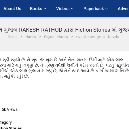
About Us
Books 
Videos 
Paperback 
Adver
ગુલાબ RAKESH RATHOD દ્વારા Fiction Stories માં ગુજ
Home
Novels
Gujarati Novels
બસ એક લાલ ગુલાબ - Novels
હી રહ્યો છે. તે ખુબ જ ખુશ છે અને તેના મનમાં ઉર્મી માટે એક લાલ
માટે મહત્વપૂર્ણ છે. તે ત્રણ વર્ષથી ઉર્મીને પ્રેમ કરતો છે, પરંતુ પહેલીવ
ીએ એક લાલ ગુલાબ માગ્યું છે, જે તેને યાદ આવે છે. બગીચામાં શાંતિ છે
ા મહેકી રહી છે.
8.5k
Views
tegory
ction Stories