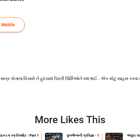
 Mobile
માત્ર પોતાના વિચારો ને હૃદયમાં ઉઠતી ઊર્મિઓને વશ થઈ.. એક મોટું સાહસ કરવા તૈય
More Likes This
ાઇન્ડ ધ સ્ક્રીનશોટ - Part 1
પુનર્જન્મની પ્રતિજ્ઞા - 1
અધુરા પા