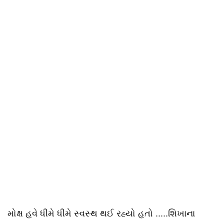
મોક્ષ હવે ધીમે ધીમે સ્વસ્થ થઈ રહ્યો હતો .....શિખાના