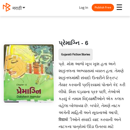
☰
Log In
मराठी
Publish Free
પ્રેમાગ્નિ - 6
Gujarati Fiction Stories
પ્રો. મોક્ષ આજે ખૂબ ખુશ હતા અને
શાકુંતલના અભ્યાસમાં વ્યસ્ત હતા. તેમણે
શાકુંતલમાંથી સંવાદો ઉતારીને સ્ક્રિપ્ટ
તૈયાર કરવાની પ્રક્રિયામાં પોતાને કેદ કરી
લીધો. મિસ પંડ્યાના પ્રશ્ન પછી, તેઓએ
કહ્યું કે તમામ વિદ્યાર્થીઓને એક કલાક
વહેલા બોલાવ્યા છે. બપોરે, તેમણે નાટક
અંગેની માહિતી અને સૂચનાઓ આપી,
विद्यार्थીઓને સંવાદો યાદ કરવાની અને
નાટકના પાત્રોમાં ઊંડા ઉતરવા માટે