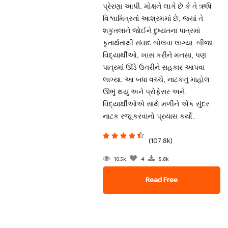
પ્રેરણા આપી. મોક્ષને લાગે છે કે તે ઋષિ
વિશ્વામિત્રનાં આશ્રમમાં છે, જ્યાં તે
શકુંતલાને જોઈને દુષ્યંતના પાત્રમાં
કૃતાર્થતાથી સંવાદ બોલવા લાગ્યા. બીજા
વિદ્યાર્થીઓ, ખાસ કરીને મનસા, પણ
પાત્રમાં ઊંડે ઉતરીને સહકાર આપવા
લાગ્યા. આ બધા વચ્ચે, નાટકનું માહોલ
ઊભું થયું અને પ્રોફેસર અને
વિદ્યાર્થીઓએ સાથે મળીને એક સુંદર
નાટક રજૂ કરવાનો પ્રયાસ કર્યો.
(107.8k)
10.5k
4
5.8k
Read Free