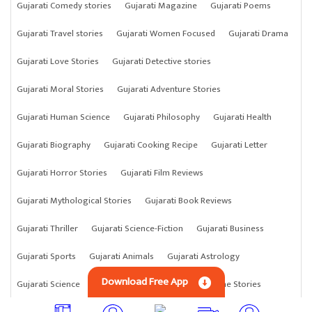
Gujarati Comedy stories
Gujarati Magazine
Gujarati Poems
Gujarati Travel stories
Gujarati Women Focused
Gujarati Drama
Gujarati Love Stories
Gujarati Detective stories
Gujarati Moral Stories
Gujarati Adventure Stories
Gujarati Human Science
Gujarati Philosophy
Gujarati Health
Gujarati Biography
Gujarati Cooking Recipe
Gujarati Letter
Gujarati Horror Stories
Gujarati Film Reviews
Gujarati Mythological Stories
Gujarati Book Reviews
Gujarati Thriller
Gujarati Science-Fiction
Gujarati Business
Gujarati Sports
Gujarati Animals
Gujarati Astrology
Download Free App
Gujarati Science
Gujarati Anything
Gujarati Crime Stories