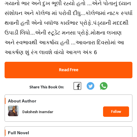
ગયાનો ભાર અને દુખ ભૂલી રહ્યો હતો ...એને પોતાનું ધ્યાન
સંશોધન અને કૉલેજ માં પરોવી દીધુ...કૉલેજમાં નાટક સ્પર્ધા
થવાની હતી એનો બધૉજ કાર્યભાર પ્રોફે.પંડ્યાની મદદથી
ઉપાડી લિધો...એની સ્ટૂડેંટ મનસા પ્રોફે.મોક્ષના લખાણ
અને સ્વભાવથી આકર્ષાય હતી ...આવનારા દિવસોમાં આ
આકર્ષણ શું રંગ લાવશે વાંચો આગળ અંક 6
Read Free
Share This Book On:
About Author
Follow
Dakshesh Inamdar
Full Novel