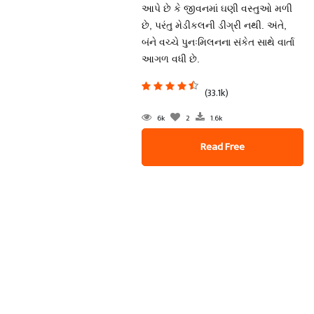
આપે છે કે જીવનમાં ઘણી વસ્તુઓ મળી
છે, પરંતુ મેડીકલની ડીગ્રી નથી. અંતે,
બંને વચ્ચે પુનઃમિલનના સંકેત સાથે વાર્તા
આગળ વધી છે.
(33.1k)
6k
2
1.6k
Read Free