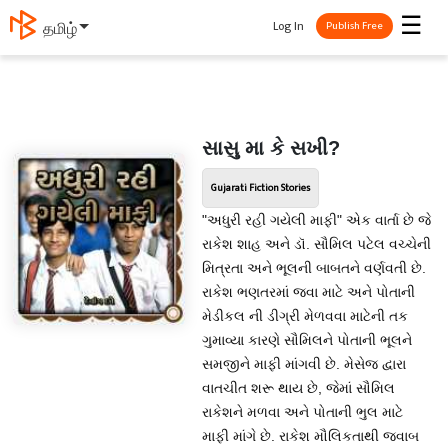
☰
Log In
தமிழ்
Publish Free
સાસુ મા કે સખી?
Gujarati Fiction Stories
"અધુરી રહી ગયેલી માફી" એક વાર્તા છે જે
રાકેશ શાહ અને ડૉ. સૌમિલ પટેલ વચ્ચેની
મિત્રતા અને ભૂલની બાબતને વર્ણવતી છે.
રાકેશ ભણતરમાં જવા માટે અને પોતાની
મેડીકલ ની ડીગ્રી મેળવવા માટેની તક
ગુમાવ્યા કારણે સૌમિલને પોતાની ભૂલને
સમજીને માફી માંગવી છે. મેસેજ દ્વારા
વાતચીત શરૂ થાય છે, જેમાં સૌમિલ
રાકેશને મળવા અને પોતાની ભુલ માટે
માફી માંગે છે. રાકેશ મૌલિકતાથી જવાબ