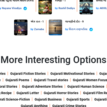
રીક્ષા પહેલાં ગાયબ થયેલ છોકરો
કરુણા - 1
સંબંધો ના
by
Nayana Viradiya
by
Rushil Dodiya
by
AKHI
એક રાત - 1
લાગણીનો દોર - 9
by
Zarnaba
by
ચિરાગ રાણપરીયા
More Interesting Options
ries
Gujarati Fiction Stories
Gujarati Motivational Stories
Gujar
e
Gujarati Poems
Gujarati Travel stories
Gujarati Women Focu
oral Stories
Gujarati Adventure Stories
Gujarati Human Science
g Recipe
Gujarati Letter
Gujarati Horror Stories
Gujarati Film R
rati Science-Fiction
Gujarati Business
Gujarati Sports
Gujarati
Gujarati Anything
Gujarati Crime Stories