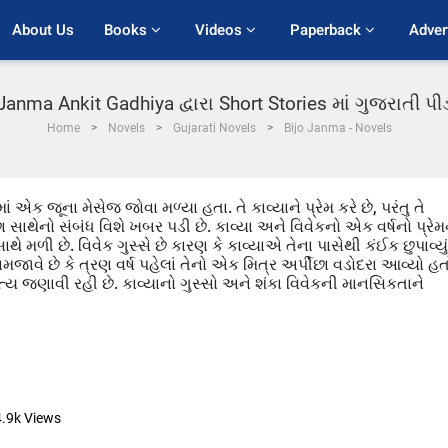
About Us
Books 
Videos 
Paperback 
Adver
Janma Ankit Gadhiya દ્વારા Short Stories માં ગુજરાતી 
Home
Novels
Gujarati Novels
Bijo Janma - Novels
ં એક જૂના મેસેજ જોવા મળ્યા હતા. તે કાવ્યાને પ્રેમ કરે છે, પરંતુ તે
 સાથેનો સંબંધ વિશે ખબર પડી છે. કાવ્યા અને વિવેકનો એક વર્ષનો પ્રેમ
ે મળી છે. વિવેક ગુસ્સે છે કારણ કે કાવ્યાએ તેના પાસેથી કંઈક છુપાવ્યું
 સમજાવે છે કે ત્રણ વર્ષ પહેલાં તેનો એક મિત્ર અર્પીછા વડોદરા આવ્યો હત
 સત્ય જણાવી રહી છે. કાવ્યાનો ગુસ્સો અને શંકા વિવેકની માનસિકતાને
4.9k
Views