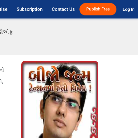
tise
Subscription
Contact Us
Publish Free
Log In 
પીડીએફ
નો
ો,