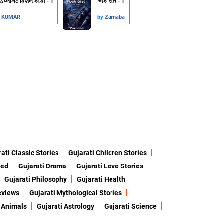
 ડિપ્લોમેટ કિશન કાકા - 1
એક રાત - 1
L KUMAR
by
Zarnaba
ati Classic Stories
Gujarati Children Stories
sed
Gujarati Drama
Gujarati Love Stories
Gujarati Philosophy
Gujarati Health
eviews
Gujarati Mythological Stories
 Animals
Gujarati Astrology
Gujarati Science