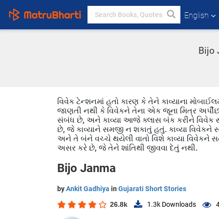
English
Bijo 
વિવેક ટેન્શનમાં હતો કારણ કે તેને કાવ્યાના મોબાઈલમા
જાણતી નથી કે વિવેકને તેના એક જૂના મિત્ર અર્પીછા
સંબંધ છે, અને કાવ્યા આજે ક્લાસ બંક કરીને વિવેક સાથ
છે, જે કાવ્યાને સમજી ન શકાતું હતું. કાવ્યા વિવેકને
અને તે બંને વચ્ચે થયેલી વાતો વિશે કાવ્યા વિવેકને
અસર કરે છે, જે તેને શાંતિથી જીવવા દેતું નથી.
Bijo Janma
by
Ankit Gadhiya
in
Gujarati Short Stories
26.8k
1.3k
Downloads