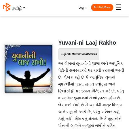
☰
Log In
தமிழ்
Publish Free
Yuvani-ni Laaj Rakho
Gujarati Motivational Stories
આ લેખમાં યુવાનીની લાજ અને આધુનિક
પેઢીની સમસ્યાઓ પર ચર્ચા કરવામાં આવી
છે. લેખક કહે છે કે આધુનિક યુવાનો
મુશ્કેલીમાં પડતા સમયે ક્વોટ્સ અને
ફિલોસોફી પર ધ્યાન કેન્દ્રિત કરે છે, પરંતુ
વાસ્તવિક જીવનમાં તેઓ હારતા હોય છે.
લેખકનો દાવો છે કે આ પેઢી માત્ર વિભાગ
અને બહાનો આપે છે, પરંતુ ખરેખર કશું
કર્યું નથી. લેખકનું મંતવ્ય છે કે યુવાનોને
પોતાની લાજને બાજુમાં રાખીને કઠિન