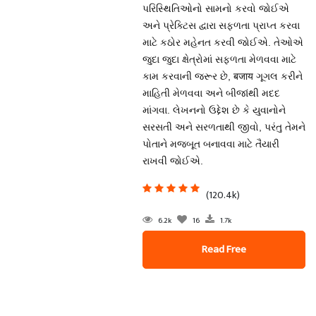
પરિસ્થિતિઓનો સામનો કરવો જોઈએ
અને પ્રેક્ટિસ દ્વારા સફળતા પ્રાપ્ત કરવા
માટે કઠોર મહેનત કરવી જોઈએ. તેઓએ
જુદા જુદા ક્ષેત્રોમાં સફળતા મેળવવા માટે
કામ કરવાની જરૂર છે, बजाय ગૂગલ કરીને
માહિતી મેળવવા અને બીજાંથી મદદ
માંગવા. લેખનનો ઉદ્દેશ છે કે યુવાનોને
સરસતી અને સરળતાથી જીવો, પરંતુ તેમને
પોતાને મજબૂત બનાવવા માટે તૈયારી
રાખવી જોઈએ.
(120.4k)
6.2k
16
1.7k
Read Free