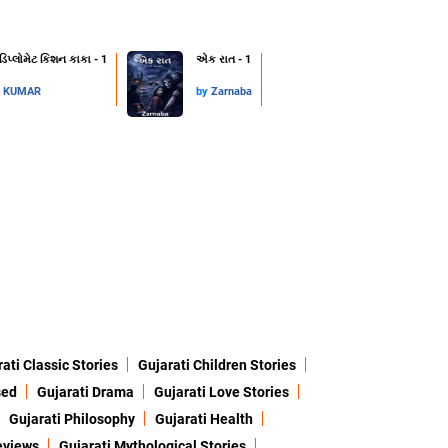
 ડિપ્લોમેટ કિશન કાકા - 1
એક રાત - 1
L KUMAR
by
Zarnaba
ati Classic Stories
Gujarati Children Stories
sed
Gujarati Drama
Gujarati Love Stories
Gujarati Philosophy
Gujarati Health
eviews
Gujarati Mythological Stories