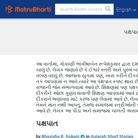
English
પક્ષપ
આ વાર્તામાં, ગોકાણી ભાવીષાબેન રૂપેશકુમાર દ્વારા 
ચાલુ છે. લેખક જણાવે છે કે ઈશ્વરે સ્ત્રી અને પુરુષ બ
વલણ વધ્યું છે. આજના યુગમાં પણ, ખાસ કરીને દીકર
તક આપવામાં ન આવે ત્યારે આ પક્ષપાત સ્પષ્ટ થાય 
રાજાની જેમ સંભાળવામાં આવે છે. શિક્ષણમાં પણ પક્ષપા
દીકરીને ઓછા ગુણવત્તાવાળી શિક્ષણ આપવામાં આવે છ
દીકરાને ભણાવવા માટે કરજ પણ લેવામાં આવે છે. લેખ
તેમને માન નથી આપતું, તેમજ સમાજમાં સ્ત્રીઓની જ્
આવે છે. લેખક આ પીડા અને સમાજમાં ચાલતી અસમાનતા વિશ
પક્ષપાત
by
Bhavisha R. Gokani
in
Gujarati Short Stories