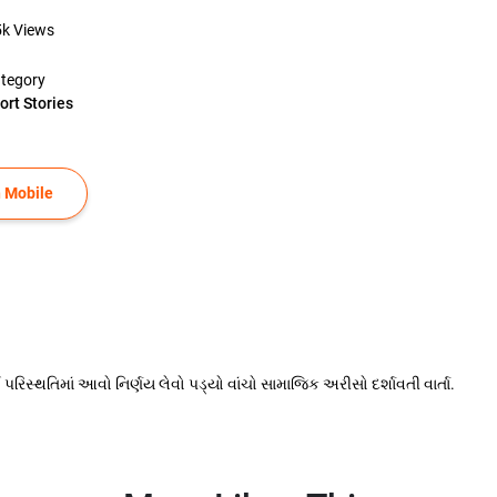
5k
Views
tegory
ort Stories
 Mobile
કઈ પરિસ્થતિમાં આવો નિર્ણય લેવો પડ્યો વાંચો સામાજિક અરીસો દર્શાવતી વાર્તા.