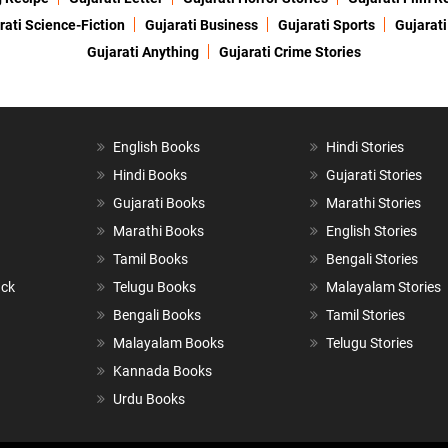
rati Science-Fiction
Gujarati Business
Gujarati Sports
Gujarati
Gujarati Anything
Gujarati Crime Stories
English Books
Hindi Stories
Hindi Books
Gujarati Stories
Gujarati Books
Marathi Stories
Marathi Books
English Stories
Tamil Books
Bengali Stories
ack
Telugu Books
Malayalam Stories
Bengali Books
Tamil Stories
Malayalam Books
Telugu Stories
Kannada Books
Urdu Books