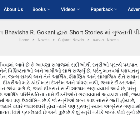
About Us
Books 
Videos 
Paperback 
Adver
ાત Bhavisha R. Gokani દ્વારા Short Stories માં ગુજરાતી 
Home
Novels
Gujarati Novels
પક્ષપાત - Novels
દર્શાવવામાં આવે છે કે આપણા સમાજમાં સદીઓથી સ્ત્રીઓ પ્રત્યે પક્ષપાત
ંનેને વિશિષ્ટતાઓ અને ખામીઓ સાથે સર્જ્યું છે, પરંતુ માનવમાં પક્ષપાતનું
ીના જન્મ સમયે અને તેને આર્થિક, શૈક્ષણિક અને સામાજિક રીતે સમાન
છે. દીકરીઓ માટે કોઈ ખાસ દેખરેખ અને પોષણ નથી, જ્યારે દીકરાઓને
ત જોવા મળે છે, જ્યાં દીકરાને સારી શાળામાં ભણાવવામાં આવે છે, પરંતુ
ે. આર્થિક પરિસ્થિતિના નામે દીકરીઓને ભણાવવામાં અવકાશ નથી, જ્યા
માં આ પણ ઉલ્લેખિત છે કે જે સ્ત્રીઓ લગ્ન બાદ સાસરે જતી હોય છે,
યારે વધારે જવાબદારી હોય ત્યારે પણ પુરુષનું સ્થાન અગ્રેસર ગણવામા
ે પ્રશ્ન ઉઠાવે છે અને પુછે છે કે શું સ્ત્રી તરીકે જન્મ લેવો ગુનો છ