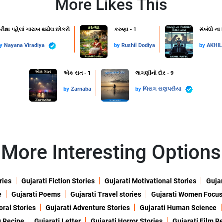
More Likes This
રીક્ષા પહેલાં ગાયબ થયેલ છોકરો
કરુણા - 1
સંબંધો ના
by
Nayana Viradiya
by
Rushil Dodiya
by
AKHI
એક રાત - 1
લાગણીનો દોર - 9
by
Zarnaba
by
ચિરાગ રાણપરીયા
More Interesting Options
ries
Gujarati Fiction Stories
Gujarati Motivational Stories
Gujar
e
Gujarati Poems
Gujarati Travel stories
Gujarati Women Focu
oral Stories
Gujarati Adventure Stories
Gujarati Human Science
g Recipe
Gujarati Letter
Gujarati Horror Stories
Gujarati Film R