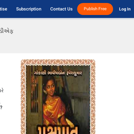
tise
Subscription
Contact Us
Publish Free
Log In 
પીડીએફ
રે
ં
ે?