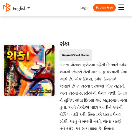
☰
Log In
English
Publish Free
શંકા
Gujarati Short Stories
સ્મિતા પોતાના ફ્લેટમાં રહેતી છે અને રમેશ
નામનો છોકરો તેની કાર સાફ કરવાની સેવા
આપે છે. એક દિવસ, રમેશ સ્મિતાને
જણાવે છે કે કારનો દરવાજો લોક નહોતો
અને કારમાં સ્ટીરીયોની પેનલ નથી. સ્મિતા
ને સુનિલ થોડા દિવસો માટે બહારગામ ગયા
હતા, અને તેઓએ પાછા આવીને કારની
ચેકિંગ નથી કરી. સ્મિતાએ ઘરમા પેનલ
શોધી, પરંતુ તે મળતી નથી, જેના કારણે
તેને રમેશ પર શંકા થાય છે. સ્મિતા