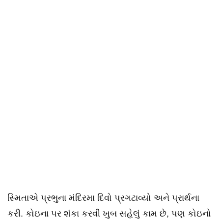
સ્મિતાએ પ્રભુના મંદિરમા દિવો પ્રગટાવ્યો અને પ્રાર્થના
કરી. કોઇના પર શંકા કરવી ખુબ સહેલું કામ છે, પણ કોઇનો