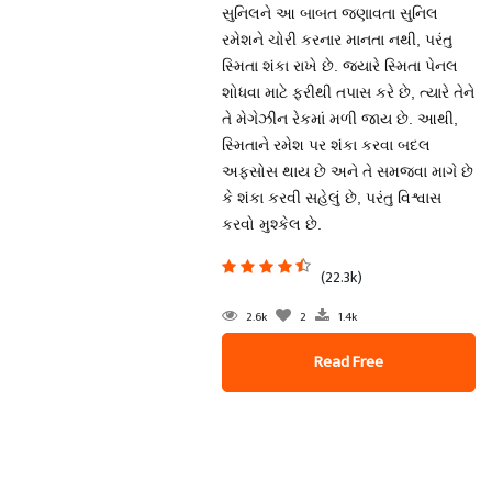
સુનિલને આ બાબત જણાવતા સુનિલ
રમેશને ચોરી કરનાર માનતા નથી, પરંતુ
સ્મિતા શંકા રાખે છે. જ્યારે સ્મિતા પેનલ
શોધવા માટે ફરીથી તપાસ કરે છે, ત્યારે તેને
તે મેગેઝીન રેકમાં મળી જાય છે. આથી,
સ્મિતાને રમેશ પર શંકા કરવા બદલ
અફસોસ થાય છે અને તે સમજવા માગે છે
કે શંકા કરવી સહેલું છે, પરંતુ વિશ્વાસ
કરવો મુશ્કેલ છે.
(22.3k)
2.6k
2
1.4k
Read Free