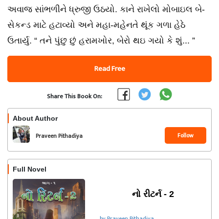
અવાજ સાંભળીને ધ્રુજી ઉઠયો. કાને રાખેલો મોબાઇલ બે-
સેકન્ડ માટે હટાવ્યો અને મહા-મહેનતે થૂંક ગળા હેઠે
ઉતાર્યુ. “ તને પુંછુ છું હરામખોર, બેરો થઇ ગયો કે શું... ”
Read Free
Share This Book On:
About Author
Follow
Praveen Pithadiya
Full Novel
નો રીટર્ન - 2
by Praveen Pithadiya