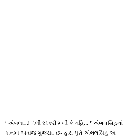
“ એભલા...! પેલી છોકરી મળી કે નહિ... ” એભલસિંહનાં
કાનમાં અવાજ ગુંજ્યો. છ- હાથ પુરો એભલસિંહ એ