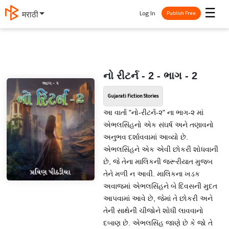
☰
Log In
தமிழ்
Publish Free
નો રીટર્ન - 2 - ભાગ - 2
Gujarati Fiction Stories
આ વાર્તા "નો-રીટર્ન-૨" ના ભાગ-૨ માં
એભલસિંહનો એક સંઘર્ષ અને તણાવનો
અનુભવ દર્શાવવામાં આવ્યો છે.
એભલસિંહને એક એવી છોકરી શોધવાની
છે, જે તેના માલિકની જરૂરીયાત મુજબ
તેને મળી ન આવી. માલિકના ખડક
અવાજમાં એભલસિંહને બે દિવસની મુદત
આપવામાં આવે છે, જેમાં તે છોકરી અને
તેની સાથેની ચીજોને શોધી લાવવાનો
દબાણ છે. એભલસિંહ જાણે છે કે જો તે