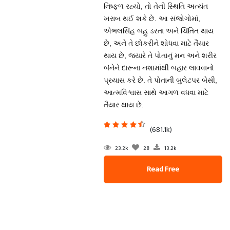
નિષ્ફળ રહ્યો, તો તેની સ્થિતિ અત્યંત
ખરાબ થઈ શકે છે. આ સંજોગોમાં,
એભલસિંહ બહુ ડરતા અને ચિંતિત થાય
છે, અને તે છોકરીને શોધવા માટે તૈયાર
થાય છે, જ્યારે તે પોતાનું મન અને શરીર
બંનેને દારૂના નશામાંથી બહાર લાવવાનો
પ્રયાસ કરે છે. તે પોતાની બુલેટપર બેસી,
આત્મવિશ્વાસ સાથે આગળ વધવા માટે
તૈયાર થાય છે.
(681.1k)
23.2k
28
13.2k
Read Free