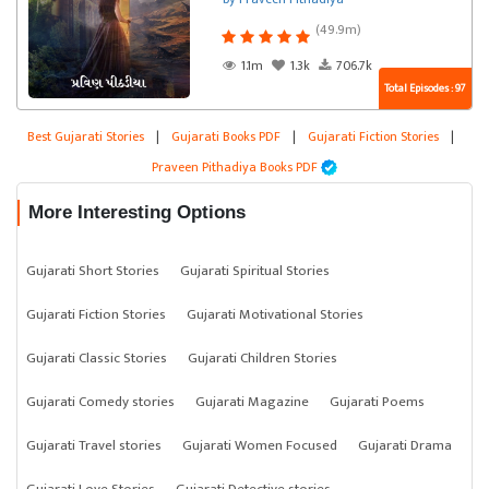
(49.9m)
1.1m
1.3k
706.7k
Total Episodes : 97
Best Gujarati Stories
|
Gujarati Books PDF
|
Gujarati Fiction Stories
|
Praveen Pithadiya Books PDF
More Interesting Options
Gujarati Short Stories
Gujarati Spiritual Stories
Gujarati Fiction Stories
Gujarati Motivational Stories
Gujarati Classic Stories
Gujarati Children Stories
Gujarati Comedy stories
Gujarati Magazine
Gujarati Poems
Gujarati Travel stories
Gujarati Women Focused
Gujarati Drama
Gujarati Love Stories
Gujarati Detective stories