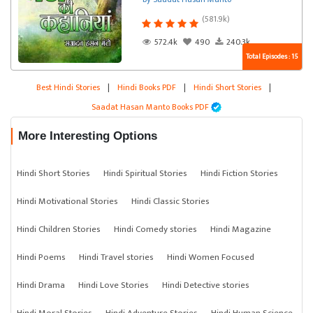
(581.9k)
572.4k
490
240.3k
Total Episodes : 15
Best Hindi Stories
|
Hindi Books PDF
|
Hindi Short Stories
|
Saadat Hasan Manto Books PDF
More Interesting Options
Hindi Short Stories
Hindi Spiritual Stories
Hindi Fiction Stories
Hindi Motivational Stories
Hindi Classic Stories
Hindi Children Stories
Hindi Comedy stories
Hindi Magazine
Hindi Poems
Hindi Travel stories
Hindi Women Focused
Hindi Drama
Hindi Love Stories
Hindi Detective stories
Hindi Moral Stories
Hindi Adventure Stories
Hindi Human Science