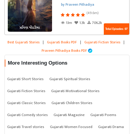
by Praveen Pithadiya
(49.6m)
1.1m
1.3k
706.2k
Total Episodes : 97
Best Gujarati Stories
|
Gujarati Books PDF
|
Gujarati Fiction Stories
|
Praveen Pithadiya Books PDF
More Interesting Options
Gujarati Short Stories
Gujarati Spiritual Stories
Gujarati Fiction Stories
Gujarati Motivational Stories
Gujarati Classic Stories
Gujarati Children Stories
Gujarati Comedy stories
Gujarati Magazine
Gujarati Poems
Gujarati Travel stories
Gujarati Women Focused
Gujarati Drama