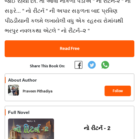
જોઈ રહ્યા છો. તો આવો નીકળી પડીએ “ નો રીટર્ન-૨ “ ની
સફરે... “ નો રીટર્ન “ ની અપાર સફળતા બાદ પ્રવિણ
પીઠડીયાની કલમે લખાયેલી વધુ એક રહસ્ય રોમાંચથી
ભરપુર નવલકથા એટલે “ નો રીટર્ન–૨ “
Read Free
Share This Book On:
About Author
Follow
Praveen Pithadiya
Full Novel
નો રીટર્ન - 2