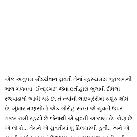
એક અનુપમ સૌંદર્યવાન યુવતી તેનાં રહસ્યમય ભૂતકાળની
ભાળ મેળવવા “ઈન્દ્રગઢ“ જેવા ઇતીહાસે ભુલાવી દીધેલાં
રજવાડામાં આવી ચડે છે. તે ત્યાંની લાઇબ્રેરીમાં કશુંક શોધે
છે. ખૂંખાર માણસોનો એક ગીરોહ સતત એ યુવતી ઉપર
નજર રાખી રહયો છે જેનાંથી એ યુવતી અજાણ છે. કોણ છે
એ લોકો... તેમને એ યુવતીમાં શું દિલચસ્પી હતી.. અને એ