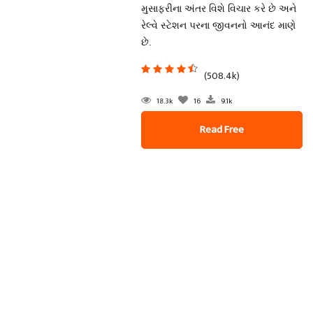
મુસાફરીના અંતર વિશે વિચાર કરે છે અને
રેલ્વે સ્ટેશન પરના જીવનનો આનંદ માણે
છે.
(508.4k)
18.3k
16
9.1k
Read Free