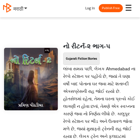
☰
Log In
मराठी
Publish Free
નો રીટર્ન-૨ ભાગ-૫
Gujarati Fiction Stories
લાંબા સમય પછી, લેખક Ahmedabad ના
રેલ્વે સ્ટેશન પર પહોંચે છે, જ્યાં તે ઘણા
વર્ષો બાદ પોતાના ઘર જવા માટે શતાબ્દી
એક્સપ્રેસની રાહ જોઈ રહ્યો છે.
હોતસેલમાં રહેતા, તેમના ઘરના પ્રત્યે કોઈ
લાગણી ન હોવા છતાં, તેમણે એક સ્વપ્નના
કારણે જવા નો નિર્ણય લીધો છે. કાલુપુર
રેલ્વે સ્ટેશન પર ભીડ અને ઉતાવળ જોવા
મળે છે, જ્યાં મુસાફરો ટ્રેનની રાહ જોઈ
રહ્યા છે. લેખક ટ્રેન અને ફ્લાઇટમાં