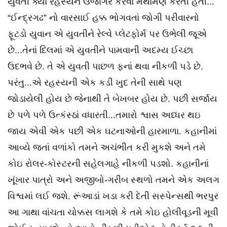
યુવતી ક્યાં રહસ્યને ઉજાગર કરવા મથામણ કરતી હતી...
“ઈન્દ્રગઢ” નો વારસાઈ હક્ક ભોગવતાં જોગી પરીવારનો
ફૂટડો યુવાન એ યુવતીને રેલ્વે પ્લેટફોર્મ પર ઉભેલી જૂએ
છે...તેનાં દિલમાં એ યુવતીને પામવાની અદમ્ય ઈચ્છા
ઉદભવે છે. તે એ યુવતી પાછળ ફનાં થવા નીકળી પડે છે.
પરંતુ...એ રહસ્યની એક કડી ખુદ તેની સાથે પણ
જોડાયેલી હોય છે જેનાથી તે બેખબર હોય છે. પછી સર્જાય
છે પળે પળે ઉત્કંસ્ઠાં વધારતી...તમારો શ્વાસ અધ્ધર થઇ
જાય એવી એક પછી એક ઘટનાઓની હારમાળા. કહાનીમાં
આવ્યે જતાં વળાંકો તમને અચંભીત કરી મુકશે અને તમે
કોઇ રોલર-કોસ્ટરની સહેલગાહે નીકળી પડશો. કહાનીનાં
ખૂંખાર પાત્રો અને અજીબો-ગરીબ સ્થળો તમને એક અલગ
વિશ્વમાં લઈ જશે. રૂંઆડાં ખડા કરી દેતી સસ્પેન્સથી ભરપુર
આ ગાથા વાંચતા ચોક્કસ લાગશે કે તમે કોઇ હોલીવૂડની મૂવી