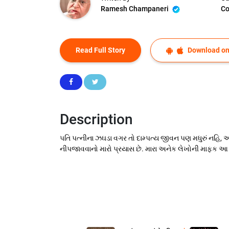
Ramesh Champaneri
Co
Read Full Story
Download on
Description
પતિ પત્નીના ઝઘડા વગર તો દામ્પત્ય જીવન પણ મધુરું નહિ, અધ
નીપજાવવાનો મારો પ્રયાસ છે. મારા અનેક લેખોની માફક આ પણ 