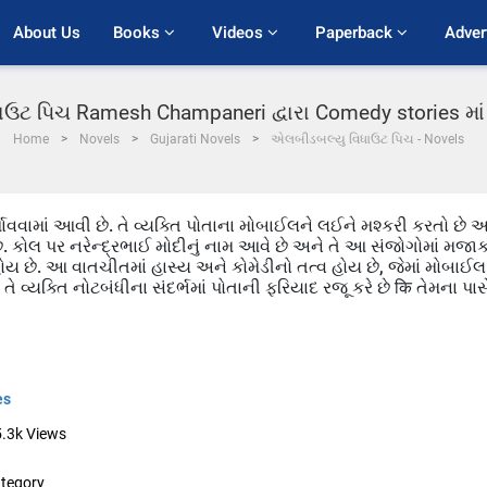
About Us
Books 
Videos 
Paperback 
Adver
ઉટ પિચ Ramesh Champaneri દ્વારા Comedy stories મા
Home
Novels
Gujarati Novels
એલબીડબલ્યુ વિધાઉટ પિચ - Novels
શાવવામાં આવી છે. તે વ્યક્તિ પોતાના મોબાઈલને લઈને મશ્કરી કરતો છે 
 છે. કોલ પર નરેન્દ્રભાઈ મોદીનું નામ આવે છે અને તે આ સંજોગોમાં મજા
હોય છે. આ વાતચીતમાં હાસ્ય અને કોમેડીનો તત્વ હોય છે, જેમાં મોબાઈલ
 વ્યક્તિ નોટબંધીના સંદર્ભમાં પોતાની ફરિયાદ રજૂ કરે છે कि તેમના પાસ
es
5.3k
Views
tegory