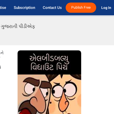
tise
Subscription
Contact Us
Publish Free
Log In 
ં ગુજરાતી પીડીએફ
અને
ક
ે