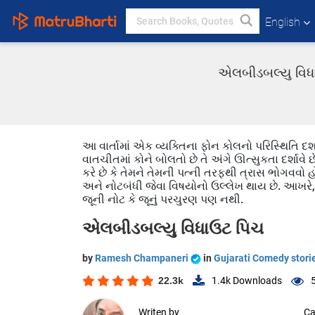
English
એલબીડબલ્યુ વિધા
આ વાર્તામાં એક વ્યક્તિના ફોન કોલનો પરિસ્થિતિ દર્
વાતચીતમાં કોને બોલતો છે તે અંગે ઊત્સુકતા દર્શાવે
કરે છે કે તેમને તેમની પત્ની તરફથી ત્રાસ ભોગવવો 
અને નોટબંધી જેવા વિષયોનો ઉલ્લેખ થાય છે. આખરે, તે
જૂની નોટ કે જૂનું પરચુરણ પણ નથી.
એલબીડબલ્યુ વિધાઉટ પિચ
by
Ramesh Champaneri
in
Gujarati Comedy stori
22.3k
1.4k
Downloads
Writen by
Ca