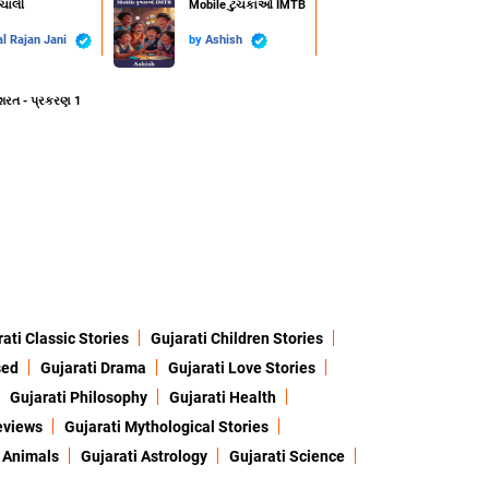
ાચાલી
Mobile ટુચકાઓ IMTB
l Rajan Jani
by
Ashish
શરત - પ્રકરણ 1
ati Classic Stories
Gujarati Children Stories
sed
Gujarati Drama
Gujarati Love Stories
Gujarati Philosophy
Gujarati Health
eviews
Gujarati Mythological Stories
 Animals
Gujarati Astrology
Gujarati Science