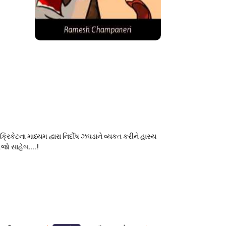
િકેટના માધ્યમ દ્વારા નિર્દોષ ઝઘડાને વ્યકત કરીને હાસ્ય
જો સાહેબ....!