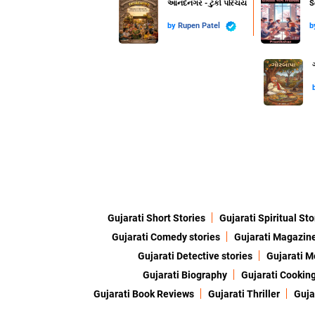
આનંદનગર - ટુંકો પરિચય
S
by
Rupen Patel
b
Gujarati Short Stories
Gujarati Spiritual Sto
Gujarati Comedy stories
Gujarati Magazin
Gujarati Detective stories
Gujarati M
Gujarati Biography
Gujarati Cookin
Gujarati Book Reviews
Gujarati Thriller
Guja