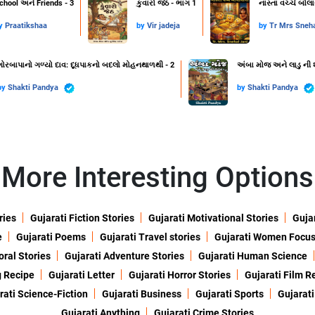
chool અને Friends - 3
કુંવારો જેઠ - ભાગ 1
નાસ્તા વચ્ચે બોલ
y
Praatikshaa
by
Vir jadeja
by
Tr Mrs Sneha
ગોરબાપાનો ગળ્યો દાવ: દૂધપાકનો બદલો મોહનથાળથી - 2
અંબા મોજ અને લાડુ ની 
by
Shakti Pandya
by
Shakti Pandya
More Interesting Options
ries
Gujarati Fiction Stories
Gujarati Motivational Stories
Gujar
e
Gujarati Poems
Gujarati Travel stories
Gujarati Women Focu
oral Stories
Gujarati Adventure Stories
Gujarati Human Science
g Recipe
Gujarati Letter
Gujarati Horror Stories
Gujarati Film R
rati Science-Fiction
Gujarati Business
Gujarati Sports
Gujarati
Gujarati Anything
Gujarati Crime Stories