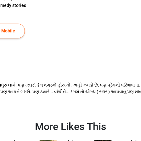
medy stories
 Mobile
ુરુ લાગે. પણ ઝઘડો ડંખ વગરનો હોય તો. અહીં ઝઘડો છે, પણ પ્રેમની પરિભાષામાં. ક્ર
આપને ગમશે. પણ ક્યારે... વાંચીને....! ગમે તો યોગ્ય ( સ્ટાર ) આપવાનું પણ રાખ
More Likes This