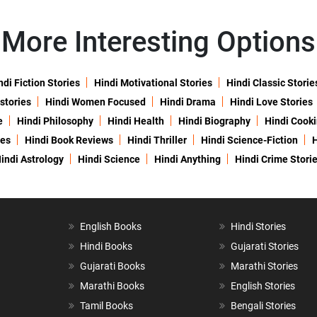
More Interesting Options
ndi Fiction Stories
Hindi Motivational Stories
Hindi Classic Storie
 stories
Hindi Women Focused
Hindi Drama
Hindi Love Stories
e
Hindi Philosophy
Hindi Health
Hindi Biography
Hindi Cook
ies
Hindi Book Reviews
Hindi Thriller
Hindi Science-Fiction
H
indi Astrology
Hindi Science
Hindi Anything
Hindi Crime Stori
English Books
Hindi Stories
Hindi Books
Gujarati Stories
Gujarati Books
Marathi Stories
Marathi Books
English Stories
Tamil Books
Bengali Stories