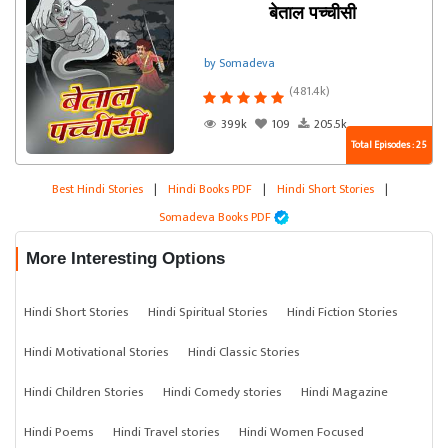
बेताल पच्चीसी
by Somadeva
(481.4k)
399k
109
205.5k
Total Episodes : 25
Best Hindi Stories
|
Hindi Books PDF
|
Hindi Short Stories
|
Somadeva Books PDF
More Interesting Options
Hindi Short Stories
Hindi Spiritual Stories
Hindi Fiction Stories
Hindi Motivational Stories
Hindi Classic Stories
Hindi Children Stories
Hindi Comedy stories
Hindi Magazine
Hindi Poems
Hindi Travel stories
Hindi Women Focused