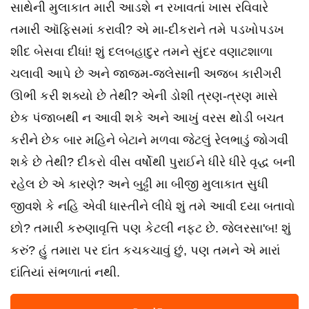
સાથેની મુલાકાત મારી આડશે ન રખાવતાં ખાસ રવિવારે
તમારી ઑફિસમાં કરાવી? એ મા-દીકરાને તમે પડખોપડખ
શીદ બેસવા દીધાં! શું દલબહાદુર તમને સુંદર વણાટશાળા
ચલાવી આપે છે અને જાજમ-જલેસાની અજબ કારીગરી
ઊભી કરી શક્યો છે તેથી? એની ડોશી ત્રણ-ત્રણ માસે
છેક પંજાબથી ન આવી શકે અને આખું વરસ થોડી બચત
કરીને છેક બાર મહિને બેટાને મળવા જેટલું રેલભાડું જોગવી
શકે છે તેથી? દીકરો વીસ વર્ષોથી પુરાઈને ધીરે ધીરે વૃદ્ધ બની
રહેલ છે એ કારણે? અને બુઢ્ઢી મા બીજી મુલાકાત સુધી
જીવશે કે નહિ એવી ધાસ્તીને લીધે શું તમે આવી દયા બતાવો
છો? તમારી કરુણાવૃત્તિ પણ કેટલી નફટ છે. જેલરસા'બ! શું
કરું? હું તમારા પર દાંત કચકચાવું છું, પણ તમને એ મારાં
દાંતિયાં સંભળાતાં નથી.