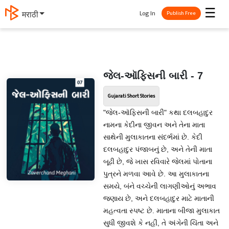
☰
Log In
मराठी
Publish Free
જેલ-ઑફિસની બારી - 7
Gujarati Short Stories
"જેલ-ઑફિસની બારી" કથા દલબહાદુર
નામના કેદીના જીવન અને તેના માતા
સાથેની મુલાકાતના સંદર્ભમાં છે. કેદી
દલબહાદુર પંજાબનું છે, અને તેની માતા
બૂઢી છે, જે ખાસ રવિવારે જેલમાં પોતાના
પુત્રને મળવા આવે છે. આ મુલાકાતના
સમયે, બંને વચ્ચેની લાગણીઓનું અભાવ
જણાય છે, અને દલબહાદુર માટે માતાની
મહત્વતા સ્પષ્ટ છે. માતાના બીજા મુલાકાત
સુધી જીવશે કે નહીં, તે અંગેની ચિંતા અને