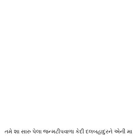
તમે શા સારુ પેલા જન્મટીપવાળા કેદી દલબહાદુરને એની મા