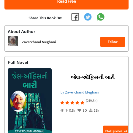
Read Free
Share This Book On:
About Author
Follow
Zaverchand Meghani
Full Novel
જેલ-ઑફિસની બારી
by Zaverchand Meghani
(219.8k)
140.3k
90
52k
Total Episodes : 24