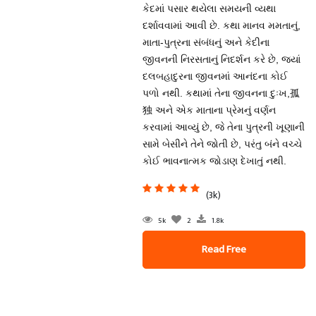
કેદમાં પસાર થયેલા સમયની વ્યથા
દર્શાવવામાં આવી છે. કથા માનવ મમતાનું,
માતા-પુત્રના સંબંધનું અને કેદીના
જીવનની નિરસતાનું નિદર્શન કરે છે, જ્યાં
દલબહાદુરના જીવનમાં આનંદના કોઈ
પળો નથી. કથામાં તેના જીવનના દુઃખ,孤
独 અને એક માતાના પ્રેમનું વર્ણન
કરવામાં આવ્યું છે, જે તેના પુત્રની ખૂણાની
સામે બેસીને તેને જોતી છે, પરંતુ બંને વચ્ચે
કોઈ ભાવનાત્મક જોડાણ દેખાતું નથી.
(3k)
5k
2
1.8k
Read Free