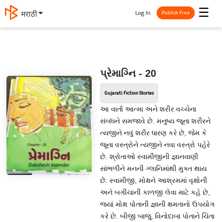
☰
Log In
मराठी
Publish Free
પ્રેમાગ્નિ - 20
Gujarati Fiction Stories
આ વાર્તા આત્મા અને શરીર વચ્ચેના
સંબંધને સમજાવે છે. મનુષ્ય જૂના શરીરને
ત્યજીને નવું શરીર ધારણ કરે છે, જેમ કે
જૂના વસ્ત્રોને ત્યજીને નવા વસ્ત્રો પહેરે
છે. શ્રોતાઓ સ્વામીજીની જ્ઞાનવાણી
સાંભળીને મનની ગ્લાનિમાંથી મુક્ત થાય
છે. સ્વામીજી, મોક્ષને આશ્રમમાં વૃક્ષોની
અને બગીચાની કાળજી લેવા માટે કહે છે,
જ્યાં મોક્ષ પોતાની જ્ઞાની ક્ષમતાનો ઉપયોગ
કરે છે. બીજી બાજુ, વિનોદાબા પોતાને ચિંતા