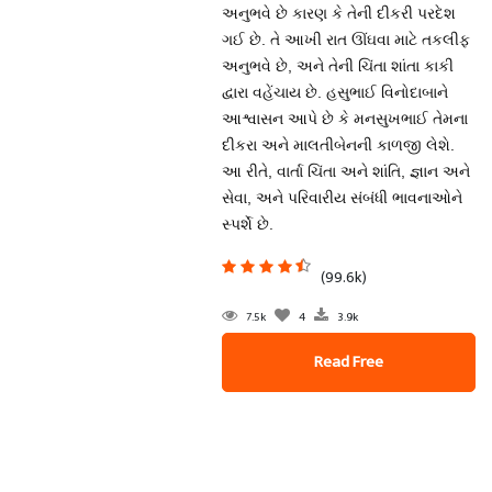
અનુભવે છે કારણ કે તેની દીકરી પરદેશ
ગઈ છે. તે આખી રાત ઊંઘવા માટે તકલીફ
અનુભવે છે, અને તેની ચિંતા શાંતા કાકી
દ્વારા વહેંચાય છે. હસુભાઈ વિનોદાબાને
આશ્વાસન આપે છે કે મનસુખભાઈ તેમના
દીકરા અને માલતીબેનની કાળજી લેશે.
આ રીતે, વાર્તા ચિંતા અને શાંતિ, જ્ઞાન અને
સેવા, અને પરિવારીય સંબંધી ભાવનાઓને
સ્પર્શે છે.
(99.6k)
7.5k
4
3.9k
Read Free