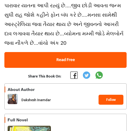
પારાવાર યાતના આપી રહ્યું છે....જીવ છોડી આવતા જન્મ
સુધી રાહ જોશે કહીને ફોન બંધ કરે છે....મનસા સામેથી
આસ્ટ્રેલિયા જવા તૈયાર થાય છે અને જીવનનો આખરી
દાવ લગાવવા તૈયાર થાય છે...વ્યોમના મમ્મી જોડે મેલબોર્ન
જવા નીકળે છે...વાંચો અંક 20
Read Free
Share This Book On:
About Author
Follow
Dakshesh Inamdar
Full Novel