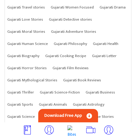
Gujarati Travel stories
Gujarati Women Focused
Gujarati Drama
Gujarati Love Stories
Gujarati Detective stories
Gujarati Moral Stories
Gujarati Adventure Stories
Gujarati Human Science
Gujarati Philosophy
Gujarati Health
Gujarati Biography
Gujarati Cooking Recipe
Gujarati Letter
Gujarati Horror Stories
Gujarati Film Reviews
Gujarati Mythological Stories
Gujarati Book Reviews
Gujarati Thriller
Gujarati Science-Fiction
Gujarati Business
Gujarati Sports
Gujarati Animals
Gujarati Astrology
Download Free App
Gujarati Science
Gujarati Anything
Gujarati Crime Stories