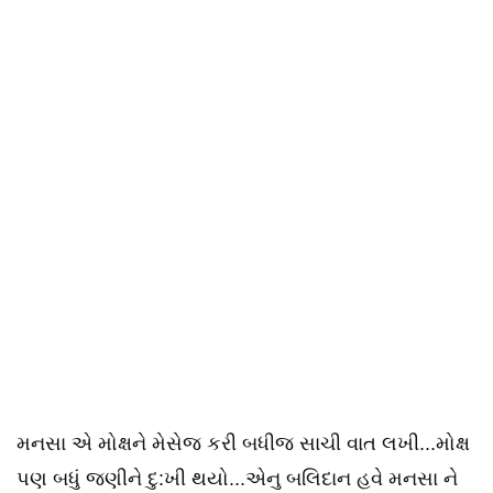
મનસા એ મોક્ષને મેસેજ કરી બધીજ સાચી વાત લખી...મોક્ષ
પણ બધું જણીને દુ:ખી થયો...એનુ બલિદાન હવે મનસા ને