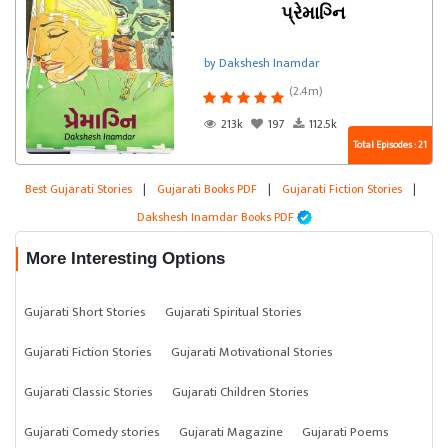
પ્રેમાગ્નિ
by Dakshesh Inamdar
(2.4m)
213k
197
112.5k
Total Episodes : 21
Best Gujarati Stories
|
Gujarati Books PDF
|
Gujarati Fiction Stories
|
Dakshesh Inamdar Books PDF
More Interesting Options
Gujarati Short Stories
Gujarati Spiritual Stories
Gujarati Fiction Stories
Gujarati Motivational Stories
Gujarati Classic Stories
Gujarati Children Stories
Gujarati Comedy stories
Gujarati Magazine
Gujarati Poems