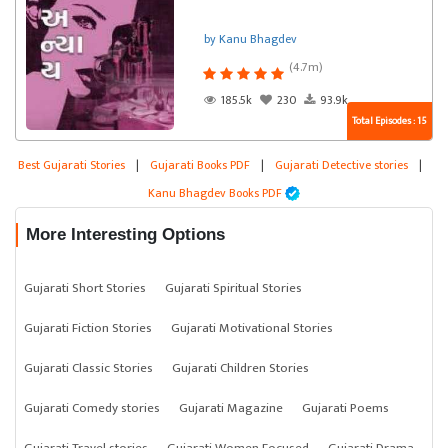
by Kanu Bhagdev
(4.7m)
185.5k
230
93.9k
Total Episodes : 15
Best Gujarati Stories
|
Gujarati Books PDF
|
Gujarati Detective stories
|
Kanu Bhagdev Books PDF
More Interesting Options
Gujarati Short Stories
Gujarati Spiritual Stories
Gujarati Fiction Stories
Gujarati Motivational Stories
Gujarati Classic Stories
Gujarati Children Stories
Gujarati Comedy stories
Gujarati Magazine
Gujarati Poems
Gujarati Travel stories
Gujarati Women Focused
Gujarati Drama