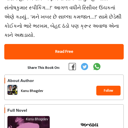
સંતોષકુમાર સ્પીકિંગ...!’ આગળ વધીને રિસીવર ઉંચકતાં
એણે કહ્યું.. ‘મને ખબર છે સાલ્લા કમજાત...!’ સામે છેડેથી
કોઈકનો ભારે ભરખમ, બેહદ ઠંડો પણ ક્રૂર અવાજ એના
કાને અથડાયો.
Read Free
Share This Book On:
About Author
Follow
Kanu Bhagdev
Full Novel
અન્યાય