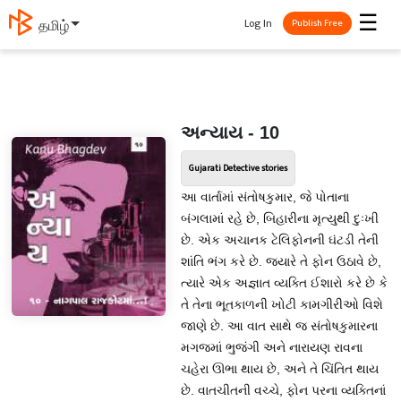
☰
Log In
தமிழ்
Publish Free
અન્યાય - 10
Gujarati Detective stories
આ વાર્તામાં સંતોષકુમાર, જે પોતાના
બંગલામાં રહે છે, બિહારીના મૃત્યુથી દુઃખી
છે. એક અચાનક ટેલિફોનની ઘંટડી તેની
શાંતિ ભંગ કરે છે. જ્યારે તે ફોન ઉઠાવે છે,
ત્યારે એક અજ્ઞાત વ્યક્તિ ઈશારો કરે છે કે
તે તેના ભૂતકાળની ખોટી કામગીરીઓ વિશે
જાણે છે. આ વાત સાથે જ સંતોષકુમારના
મગજમાં ભુજંગી અને નારાયણ રાવના
ચહેરા ઊભા થાય છે, અને તે ચિંતિત થાય
છે. વાતચીતની વચ્ચે, ફોન પરના વ્યક્તિનાં