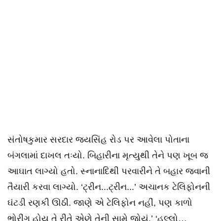
સંતોષકુમાર સરદાર જયસિંહ રોડ પર આવેલા પોતાના
બંગલામાં દાખલ તઃયો. બિહારીના મૃત્યુથી તેને પણ ખૂબ જ
આઘાત લાગ્યો હતો. સ્નાનાદિથી પરવારીને તે બહાર જવાની
તૈયારી કરવા લાગ્યો. ‘ટ્રીન...ટ્રીન...’ અચાનક ટેલિફોનની
ઘંટડી રણકી ઊઠી. જાણે એ ટેલિફોન નહીં, પણ કાળો
ભોરીંગ હોય તે રીતે એણે તેની સામે જોયું.’ ‘હલ્લો…