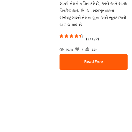
શબ્દો તેમને કંપિત કરે છે, અને અંતે સંબંધ
વિચ્છેદ થાય છે. આ સમગ્ર ઘટના
સંતોષકુમારને તેમના ગુના અને ભૂતકાળની
યાદ અપાવે છે.
(271.7k)
10.4k
7
5.3k
Read Free