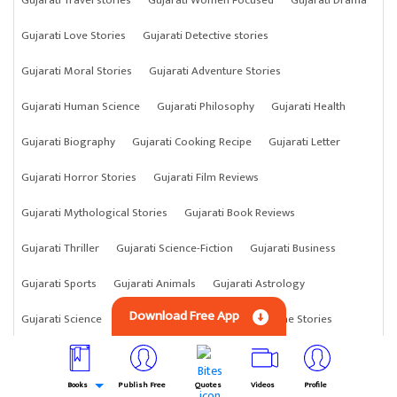
Gujarati Love Stories
Gujarati Detective stories
Gujarati Moral Stories
Gujarati Adventure Stories
Gujarati Human Science
Gujarati Philosophy
Gujarati Health
Gujarati Biography
Gujarati Cooking Recipe
Gujarati Letter
Gujarati Horror Stories
Gujarati Film Reviews
Gujarati Mythological Stories
Gujarati Book Reviews
Gujarati Thriller
Gujarati Science-Fiction
Gujarati Business
Gujarati Sports
Gujarati Animals
Gujarati Astrology
Download Free App
Gujarati Science
Gujarati Anything
Gujarati Crime Stories
Books
Publish Free
Quotes
Videos
Profile