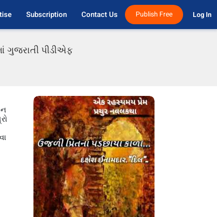
tise
Subscription
Contact Us
Publish Free
Log In 
માં ગુજરાતી પીડીએફ
ાન
્રો
વા