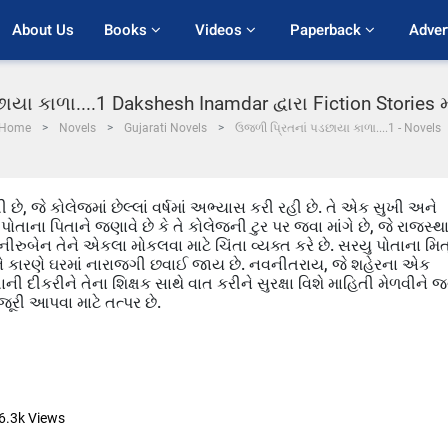
About Us
Books 
Videos 
Paperback 
Adver
ાયા કાળા....1 Dakshesh Inamdar દ્વારા Fiction Stories 
Home
Novels
Gujarati Novels
ઉજળી પ્રિતનાં પડછાયા કાળા....1 - Novels
, જે કોલેજમાં છેલ્લાં વર્ષમાં અભ્યાસ કરી રહી છે. તે એક સુખી અને
તાના પિતાને જણાવે છે કે તે કોલેજની ટુર પર જવા માંગે છે, જે રાજસ્થ
ીરુબેન તેને એકલા મોકલવા માટે ચિંતા વ્યક્ત કરે છે. સરયુ પોતાના મિત
ારોને કારણે ઘરમાં નારાજગી છવાઈ જાય છે. નવનીતરાય, જે શહેરના એક
ાની દીકરીને તેના શિક્ષક સાથે વાત કરીને સુરક્ષા વિશે માહિતી મેળવીને જ
ંજૂરી આપવા માટે તત્પર છે.
6.3k
Views