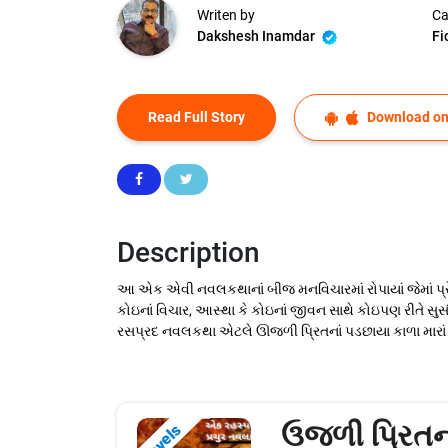
Writen by
Ca
Dakshesh Inamdar
Fi
Read Full Story
Download on
Description
આ એક એવી નવલકથાનાં બીજ મનવિચારમાં રોપાયાં જેમાં પ્રેમ, 
કોઇનાં વિચાર, આસ્થા કે કોઇનાં જીવન સાથે કોઇપણ રીતે સુસ
રસપ્રદ નવલકથા એટલે ઊજળી પ્રિતનાં પડછાયા કાળા મારાં 
ઉજળી પ્રિતના
Novels