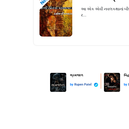
આ એક એવી નવલકથાનાં બીજ મનવિ
ર...
ભ્રમજાળ
બિહ
by
Rupen Patel
by