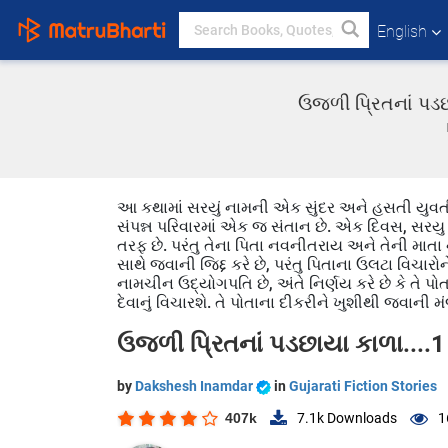
English
ઉજળી પ્રિતનાં પડછ
આ કથામાં સરયું નામની એક સુંદર અને હસતી યુવતી છે
સંપન્ન પરિવારમાં એક જ સંતાન છે. એક દિવસ, સરયુ પો
તરફ છે. પરંતુ તેના પિતા નવનીતરાય અને તેની માતા ન
સાથે જવાની જિદ્દ કરે છે, પરંતુ પિતાના ઉલટા વિચ
નામચીન ઉદ્યોગપતિ છે, અંતે નિર્ણય કરે છે કે તે પોત
દેવાનું વિચારશે. તે પોતાના દીકરીને ખુશીથી જવાની મ
ઉજળી પ્રિતનાં પડછાયા કાળા....1
by
Dakshesh Inamdar
in
Gujarati Fiction Stories
407k
7.1k
Downloads
1