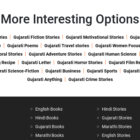
More Interesting Options
ries
Gujarati Fiction Stories
Gujarati Motivational Stories
Gujar
e
Gujarati Poems
Gujarati Travel stories
Gujarati Women Focu
oral Stories
Gujarati Adventure Stories
Gujarati Human Science
g Recipe
Gujarati Letter
Gujarati Horror Stories
Gujarati Film R
rati Science-Fiction
Gujarati Business
Gujarati Sports
Gujarati
Gujarati Anything
Gujarati Crime Stories
English Books
Hindi Stories
Hindi Books
Gujarati Stories
Gujarati Books
Marathi Stories
Marathi Books
English Stories