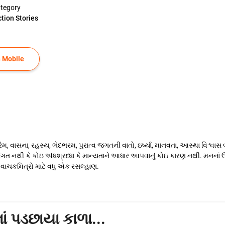
tegory
ction Stories
 Mobile
વાસના, રહસ્ય, ભેદભરમ, પુરાત્વ જગતની વાતો, ઇર્ષ્યા, માનવતા, આસ્થા વિશ્વાસ બધા
ંગત નથી કે કોઇ અંધશ્રધ્ધા કે માન્યતાને આધાર આપવાનું કોઇ કારણ નથી. મનનાં ઊ
વાચકમિત્રો માટે વધુ એક રસલ્હાણ.
ં પડછાયા કાળા...