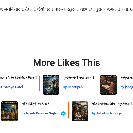
ચારમાં રોપાયાં જેમાં પ્રેમ, વાસના, રહસ્ય, ભેદભરમ, પુરાત્વ જગતની વાતો, ઇર્
More Likes This
ાઇન્ડ ધ સ્ક્રીનશોટ - Part 1
પુનર્જન્મની પ્રતિજ્ઞા - 1
અધુરા પા
Dr. Shreya Patel
by
Dr.hariyani
by
jadej
એક છોકરી નામે ચકી
લોહી તરસ્યા લોક - પ્રકરણ 1
by
Niyati Kapadia Nirjhar
by
Ashoksinh jadeja