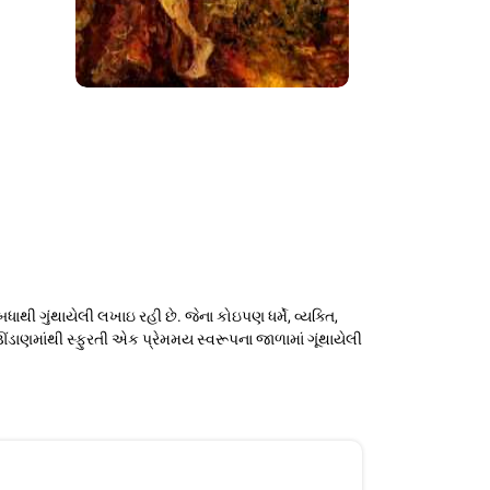
થી ગુંથાયેલી લખાઇ રહી છે. જેના કોઇપણ ધર્મે, વ્યક્તિ,
ંડાણમાંથી સ્ફુરતી એક પ્રેમમય સ્વરૂપના જાળામાં ગૂંથાયેલી