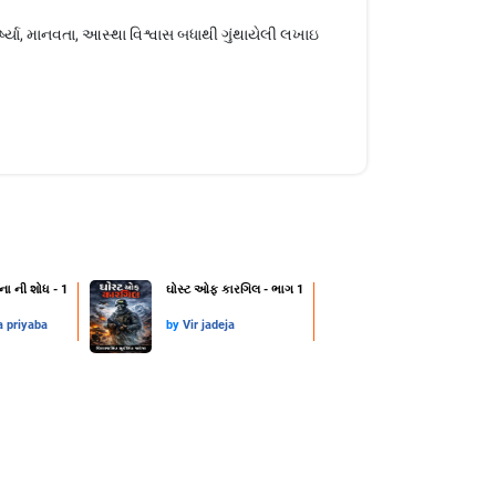
ષ્યા, માનવતા, આસ્થા વિશ્વાસ બધાથી ગુંથાયેલી લખાઇ
ના ની શોધ - 1
ઘોસ્ટ ઓફ કારગિલ - ભાગ 1
a priyaba
by
Vir jadeja