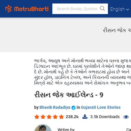
English
રીસન જેક આઈ
ભાર્ગવ, આયુષ અને મોનાર્થ ભવ્યા માટેના ઘરના મુલાક
ડિઝાઇન અદભૂત છે. ઘરમાં પ્રવેશીને તેઓને જાણ થાય છ
દે છે. મોનાર્થ કહે છે કે તેઓને ગભરાટમાં હોય છે અને
સુંદર હૉલ, ડાઇનિંગ ટેબલ, અને કિચનની વ્યવસ્થા જો
મિત્રો માટે એક રહસ્યમય અને રોમાંચક અનુભવ બ
રીસન જેક આઈલેન્ડ - 9
by
Bhavik Radadiya
in
Gujarati Love Stories
238.2k
3.5k
Downloads
Writen by
Ca