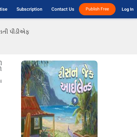
tise
Subscription
Contact Us
Publish Free
Log In 
જરાતી પીડીએફ
ની
ી
ા