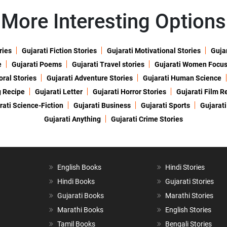
More Interesting Options
ries
Gujarati Fiction Stories
Gujarati Motivational Stories
Gujar
e
Gujarati Poems
Gujarati Travel stories
Gujarati Women Focu
oral Stories
Gujarati Adventure Stories
Gujarati Human Science
g Recipe
Gujarati Letter
Gujarati Horror Stories
Gujarati Film R
rati Science-Fiction
Gujarati Business
Gujarati Sports
Gujarati
Gujarati Anything
Gujarati Crime Stories
English Books
Hindi Stories
Hindi Books
Gujarati Stories
Gujarati Books
Marathi Stories
Marathi Books
English Stories
Tamil Books
Bengali Stories