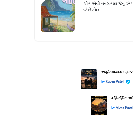
એક એવી નવલકથા જેનું દરેક 
જે ને કોઈ...
અધૂરો અધ્યાય : પ્રકર
by
Rupen Patel
મણિકર્ણિકા: અગ્
by
Aloka Patel