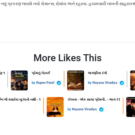
નવું પ્રકરણ લાવશે નવો રોમાન્સ, રોમાંચ અને રહસ્ય. હચમચાવી નાખતી સાહસકથ
More Likes This
ણ ૧
પ્રેમનું નેટવર્ક
લાગણીના રંગો
by
Rupen Patel
by
Nayana Viradiya
નિ જે ક્યારેય બુઝાતો નથી - 1
ઝંખના - એક સાચા પ્રેમની.. - ભાગ-11
by
Nayana Viradiya