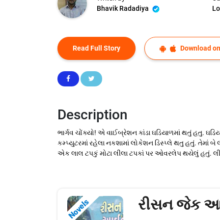
Bhavik Radadiya
Lo
Read Full Story
Download on
Description
ભાર્ગવ ચોંક્યો! એ વાઈબ્રેશન કાંડા ઘડિયાળમાં થતું હતુ. ઘડિયાળ
કમ્પ્યુટરમાં રહેલા નકશામાં લોકેશન ડિસ્પ્લે થતુ હતું. ત
એક લાલ ટપકું મોટા લીલા ટપકાં પર ઓવરલેપ થયેલું હતું. લીલા
રીસન જેક આ
Novels