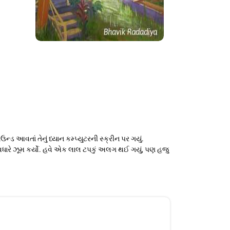
ઉન્ડ આવતાં તેનું ધ્યાન કમ્પ્યુટરની સ્ક્રીન પર ગયું.
એ વધારે ઝૂમ કર્યો. હવે એક લાલ ટપકું અલગ થઈ ગયું, પણ હજુ