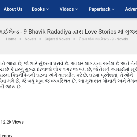
About Us
Books 
Videos 
Paperback 
Adver
લેન્ડ - 9 Bhavik Radadiya દ્વારા Love Stories માં ગુ
Home
Novels
Gujarati Novels
રીસન જેક આઈલેન્ડ - 9 - Novels
ાતે જાય છે, જે ભારે સુંદરતા ધરાવે છે. આ ઘર લાકડાના બનેલ છે અને તે
ે કે ઘરનું મુખ્ય દરવાજો લોક વગર જ બંધ છે, જે તેમને આશ્ચર્યમાં મૂક
 ઘરમાં કિડનેપિંગની ઘટના અંગે વાતચીત કરે છે. ઘરમાં પ્રવેશતાં, તેઓને
વા મળે છે, જે બધું ખૂબ જ વ્યવસ્થિત છે. આ મુલાકાત મોનાર્થ અને તેમન
ની જાય છે.
12.2k
Views
tegory