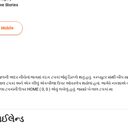
ve Stories
 Mobile
ની અંદર નીચેનાં ભાગમાં કંઇક ટપકાં જેવું ડિસ્પ્લે થતું હતુ. કમ્પ્યુટર માંથી બીપ સા
ેમાં બે લાલ ટપકાં અને એક લીલું એકબીજા ઉપર ઓવરલેપ થયેલાં હતાં. ભાર્ગવે નકશા
 ટપકાંની ઉપર HOME ( 0, 0 ) એવું લખેલું હતું. જ્યારે બે લાલ ટપકાં મા
ઈલેન્ડ