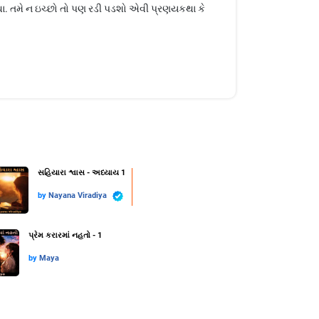
ા. તમે ન ઇચ્છો તો પણ રડી પડશો એવી પ્રણયકથા કે
સહિયારા શ્વાસ - અધ્યાય 1
by
Nayana Viradiya
પ્રેમ કરારમાં નહતો - 1
by
Maya