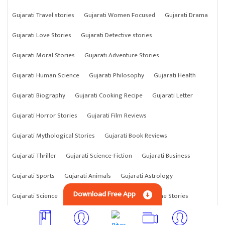
Gujarati Travel stories
Gujarati Women Focused
Gujarati Drama
Gujarati Love Stories
Gujarati Detective stories
Gujarati Moral Stories
Gujarati Adventure Stories
Gujarati Human Science
Gujarati Philosophy
Gujarati Health
Gujarati Biography
Gujarati Cooking Recipe
Gujarati Letter
Gujarati Horror Stories
Gujarati Film Reviews
Gujarati Mythological Stories
Gujarati Book Reviews
Gujarati Thriller
Gujarati Science-Fiction
Gujarati Business
Gujarati Sports
Gujarati Animals
Gujarati Astrology
Download Free App
Gujarati Science
Gujarati Anything
Gujarati Crime Stories