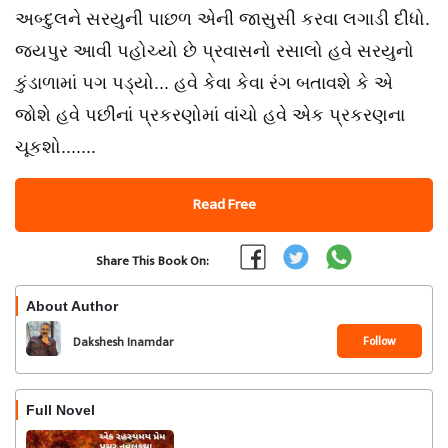
અબ્દુલને સરયુની પાછળ એની જાસુસી કરવા લગાડી દીધો.
જયપુર આવી પહોચ્યો છે પ્રવાસનો રસાલો હવે સરયુનો
કુંડાળામાં પગ પડ્યો... હવે કેવા કેવા રંગ બતાવશે કે એ
જોશે હવે પછીનાં પ્રકરણોમાં વાંચો હવે એક પ્રકરણના
ચૂકશો.......
Read Free
Share This Book On:
About Author
Follow
Dakshesh Inamdar
Full Novel