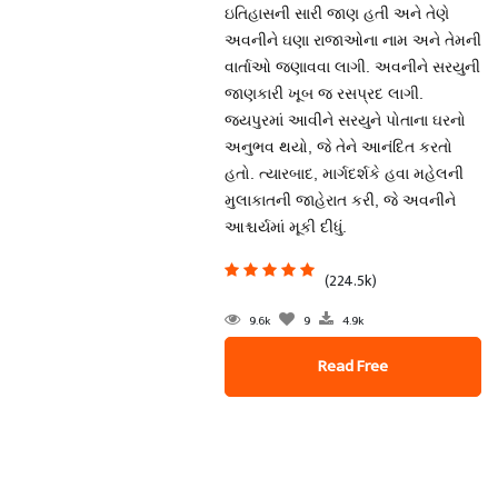
ઇતિહાસની સારી જાણ હતી અને તેણે
અવનીને ઘણા રાજાઓના નામ અને તેમની
વાર્તાઓ જણાવવા લાગી. અવનીને સરયુની
જાણકારી ખૂબ જ રસપ્રદ લાગી.
જયપુરમાં આવીને સરયુને પોતાના ઘરનો
અનુભવ થયો, જે તેને આનંદિત કરતો
હતો. ત્યારબાદ, માર્ગદર્શકે હવા મહેલની
મુલાકાતની જાહેરાત કરી, જે અવનીને
આશ્ચર્યમાં મૂકી દીધું.
(224.5k)
9.6k
9
4.9k
Read Free