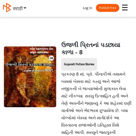
☰
Log In
मराठी
Publish Free
ઉજળી પ્રિતનાં પડછાયા
કાળા - 8
Gujarati Fiction Stories
પ્રકરણ 8 માં, પ્રો. પીનાકીએ તમામને
બસમાં બેસવા માટે કહ્યું અને આજે
નજીકની બે જગ્યાઓની મુલાકાત લેવા
માટે નીકળ્યા. સરયુ ઉત્સાહિત હતી અને
તેણે અવનીને જણાવ્યું કે આ શહેરમાં ઘણી
વાર્તાઓ અને ભેદભરમ છુપાયેલા છે. બધા
વોલ્વોમાં બેસ્યા અને માર્ગદર્શકે આ
વિસ્તારના રાજાઓની ઇતિહાસ વિશે
માહિતી આપી. સરયુને જયપુરની