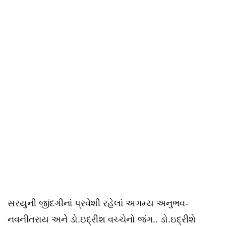
સરયુની જીંદગીનાં પ્રવેશી રહેલાં અગમ્ય અનુભવ-
નવનીતરાય અને ડો.ઇદ્રીશ વચ્ચેનો જંગ.. ડો.ઇદ્રીશે