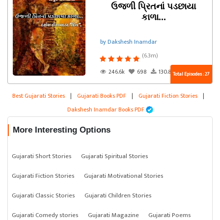
ઉજળી પ્રિતનાં પડછાયા
કાળા...
by Dakshesh Inamdar
(6.3m)
246.6k
698
130.8k
Total Episodes : 27
Best Gujarati Stories
|
Gujarati Books PDF
|
Gujarati Fiction Stories
|
Dakshesh Inamdar Books PDF
More Interesting Options
Gujarati Short Stories
Gujarati Spiritual Stories
Gujarati Fiction Stories
Gujarati Motivational Stories
Gujarati Classic Stories
Gujarati Children Stories
Gujarati Comedy stories
Gujarati Magazine
Gujarati Poems