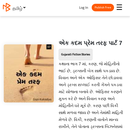
☰
Log In
தமிழ்
Publish Free
એક કદમ પ્રેમ તરફ પાર્ટ 7
Gujarati Fiction Stories
કથાના ભાગ 7 માં, કરણ, જે મોહિનીનો
ભાઈ છે, ડ્રગ્સની બેગ સાથે પકડાય છે.
વિવાન અને એક ઓફિસર તેને છોડાવવા
અને ડ્રગ્સ સપ્લાઈ કરતી ગેંગને પકડવા
માટે યોજના બનાવે છે. ઓફિસર કરણને
મુક્ત કરે છે અને વિવાન કરણ અને
મોહિનીને ઘરે મૂકે છે. કરણ પછી વિકી
સાથે મળવા જાય છે અને તેમાંથી માહિતી
મેળવે છે. વિકી, કરણની વાતોને માન્ય
રાખીને, તેને પોતાના ડ્રગ્સના બિઝનેસમાં