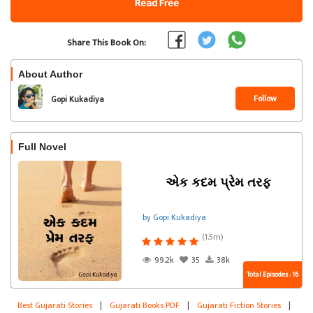
Read Free
Share This Book On:
About Author
Follow
Gopi Kukadiya
Full Novel
એક કદમ પ્રેમ તરફ
by Gopi Kukadiya
(1.5m)
99.2k
35
38k
Total Episodes : 16
Best Gujarati Stories
|
Gujarati Books PDF
|
Gujarati Fiction Stories
|