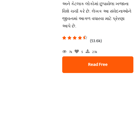
અને કેટલાક લોકોમાં છુપાયેલા ખજાના
વિશે ચર્ચા કરે છે. લેખક આ સંવેદનાઓને
જીવનમાં આગળ વધારવા માટે પ્રેરણા
આપે છે.
(53.6k)
7k
5
2.1k
Read Free