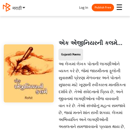
☰
Log In
मराठी
Publish Free
એક એંજીનિયરની કલમે...
Gujarati Poems
આ લેખમાં લેખક પોતાની લાગણીઓને
વ્યક્ત કરે છે, જેમાં જાસ્મીનના ફૂલોની
સુવાસથી પ્રેરણા મેળવનાર અને પોતાને
સુધારવા માટે ખૂણાની સ્વીકારતા માનસિકતા
દર્શાવે છે. તેઓ સંવેદનાનો પ્રિય છે, અને
જીવનમાં લાગણીઓના બીજ વાવવાની
વાત કરે છે. તેઓ સંબંધોનું મહત્વ સમજાવે
છે, જ્યાં મનને શાંત રાખી શકાય. લેખમાં
અભિવ્યક્તિ અને લાગણીઓની
અસલતાને સમજાવવાનો પ્રયાસ થાય છે,