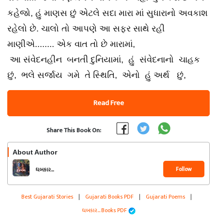
કહેજો, હું માણસ છું એટલે સદા મારા માં સુધારાનો અવકાશ
રહેલો છે. ચાલો તો આપણે આ સફર સાથે રહી
માણીએ........ એક વાત તો છે મારામાં,
આ સંવેદનહીન બનતી દુનિયામાં, હું સંવેદનાનો ચાહક
છું, ભલે સર્જાય ગમે તે સ્થિતિ, એનો હું અર્થ છું,
Read Free
Share This Book On:
About Author
Follow
ધબકાર...
Best Gujarati Stories
|
Gujarati Books PDF
|
Gujarati Poems
|
ધબકાર... Books PDF