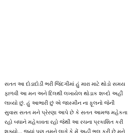
સતત આ દોડાદોડી ભરી જિંદગીમાં હું મારા માટે થોડો સમય
ફાળવી આ મન અને દિલથી લખાયેલ થોડાક શબ્દો અહીં
લાવ્યો છું. હું આભારી છું એ જાસ્મીન ના ફૂલનો જેની
સુવાસ સતત મને પ્રેરણા આપે છે કે સતત આમજ મહેકતા
રહો બધાને મહેકાવતા રહો જેથી આ રચના પ્રકાશિત કરી
શક્યો... જ્યાં પણ તમને લાગે કે મેં અહીં ભુલ કરી છે મને