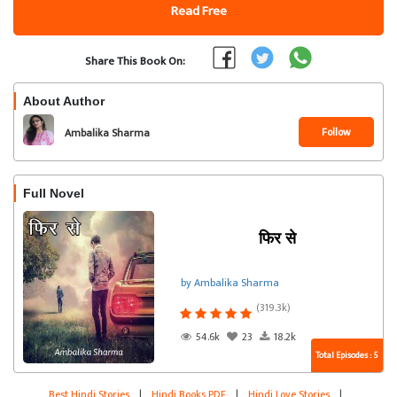
Read Free
Share This Book On:
About Author
Follow
Ambalika Sharma
Full Novel
फिर से
by Ambalika Sharma
(319.3k)
54.6k
23
18.2k
Total Episodes : 5
Best Hindi Stories
|
Hindi Books PDF
|
Hindi Love Stories
|