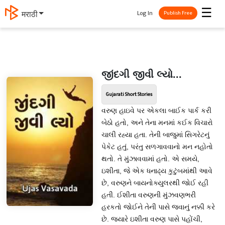
☰
Log In
मराठी
Publish Free
જીંદગી જીવી લ્યો...
Gujarati Short Stories
વરુણ હાઇવે પર એકલા બાઈક પાર્ક કરી
બેઠો હતો, અને તેના મનમાં કઈક વિચારો
ચાલી રહ્યા હતા. તેની બાજુમાં સિગરેટનું
પેકેટ હતું, પરંતુ સળગાવવાનો મન નહોતો
થતો. તે મુંઝાવવામાં હતો. એ સમયે,
ઇશીતા, જે એક ધનાઢ્ય કુટુંબમાંથી આવે
છે, વરુણને બાયનોક્યુલરથી જોઈ રહી
હતી. ઈશીતા વરુણની મુંઝવણભરી
હરકતો જોઈને તેની પાસે જવાનું નક્કી કરે
છે. જ્યારે ઇશીતા વરુણ પાસે પહોંચી,