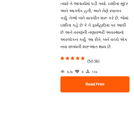
ત્યારે તે આશ્ચર્યમાં પડી ગયો. ઇશીતા સુંદર
અને આકર્ષક હતી, અને તેણે સ્વાગત
કર્યુ. તેઓ બંને વાતચીત શરૂ કરે છે, જેમાં
ઇશીતા કહે છે કે તે ફાર્મહાઉસ પર આવી
છે અને વરુણની તણાવભરી અવસ્થાનો
અવલોકન કર્યું. આ રીતે, બંને વચ્ચે એક
નવા સંબંધની શરૂઆત થાય છે.
(50.5k)
6.2k
6
1.5k
Read Free