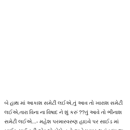
બે હાથ માં આકાશ સમેટી લઈએ,તું આવ તો ખારાશ સમેટી
લઈએ,તારા વિના ના વિષાદ ને શું કરું ??તું આવે તો ભીનાશ
સમેટી લઈએ...- મહેશ પરમારવરુણ હાઇવે પર સાઈડ માં