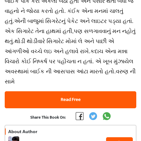
બાઈક પાર્ક કરી એકલો બેઠો હતો અને પસાર થતાં બધા જ
વાહનો ને જોયા કરતો હતો. કંઈક એના મનમાં ચાલતું
હતું.એની બાજુમાં સિગરેટનું પેકેટ અને લાઇટર પડ્યા હતાં.
એક સિગારેટ તેના હાથમાં હતી,પણ સળગાવવાનું મન નહોતું
થતું.થોડી થોડીવારે સિગારેટ મોમાં લે અને પાછી એ
આંગળીઓ વચ્ચે લઇ અને હલાવે રાખે.કદાચ એના મન્ના
વિચારો કોઈ નિષ્કર્ષ પર પહોંચતા ન હતાં. એ ખૂબ મુંઝાયેલ
અવસ્થામાં બાઈક ની આસપાસ આંટા મારતો હતો.વરુણ ની
સામે
Read Free
Share This Book On:
About Author