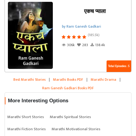
एकच प्याला
by Ram Ganesh Gadkari
(185.5k)
306k
283
138.4k
Total Episodes : 5
Best Marathi Stories
|
Marathi Books PDF
|
Marathi Drama
|
Ram Ganesh Gadkari Books PDF
More Interesting Options
Marathi Short Stories
Marathi Spiritual Stories
Marathi Fiction Stories
Marathi Motivational Stories