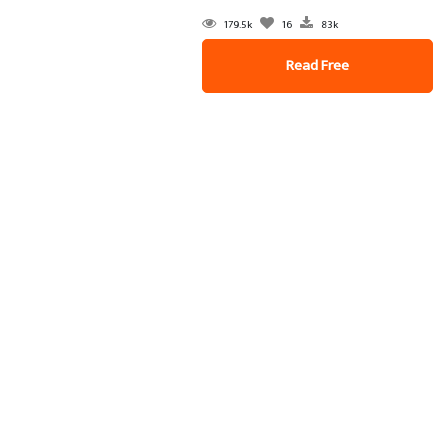
179.5k
16
83k
Read Free