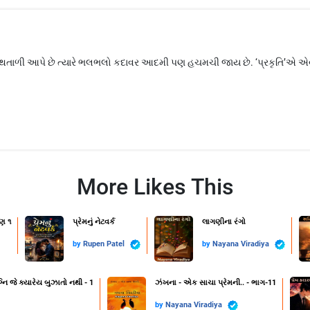
ની હાથતાળી આપે છે ત્યારે ભલભલો કદાવર આદમી પણ હચમચી જાય છે. ‘પ્રકૃતિ’એ 
More Likes This
ણ ૧
પ્રેમનું નેટવર્ક
લાગણીના રંગો
by
Rupen Patel
by
Nayana Viradiya
નિ જે ક્યારેય બુઝાતો નથી - 1
ઝંખના - એક સાચા પ્રેમની.. - ભાગ-11
by
Nayana Viradiya