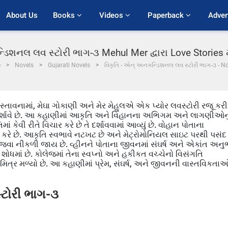
About Us
Books 
Videos 
Paperback 
Adver
્ડિશનલ લવ સ્ટોરી ભાગ-૩ Mehul Mer દ્વારા Love Stories 
e
Novels
Gujarati Novels
વિકૃતિ - એન્ અનકન્ડિશનલ લવ સ્ટોરી ભાગ-૩ - N
્તાવનામાં, મેઘા ગોકાણી અને મેર મેહુલએ એક પ્યોર લવસ્ટોરી રજૂ કરી
દર્શાવે છે. આ કહાણીમાં આકૃતિ અને વિહાનના અભિગમ અને લાગણીઓનુ
ં કેવી રીતે વિચાર કરે છે તે દર્શાવવામાં આવ્યું છે. વોહાન પોતાના
ાદ કરે છે. આકૃતિ સ્વભાવે નટખટ છે અને મેટ્રોમોનિયલ સાઇટ પરથી પસંદ
 જવા નીકળી જાય છે. વ્હીનને પોતાના જીવનમાં સંઘર્ષ અને એકાંત અનુ
ી શોધમાં છે. કોલેજમાં તેના સ્વપ્નો અને હકીકત વચ્ચેનો વિસંગતિ
ા મિત્ર મળ્યો છે. આ કહાણીમાં પ્રેમ, સંઘર્ષ, અને જીવનની વાસ્તવિકતા
્ટોરી ભાગ-૩