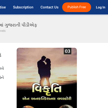
tise
Subscription
Contact Us
Publish Free
Log In 
માં ગુજરાતી પીડીએફ
ovels
ં
ભવે
ઓને