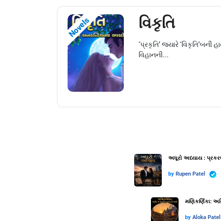
વિકૃતિ
Novels
‘પ્રકૃતિ’ જ્યારે ‘વિકૃતિ’બ
વિહાનની...
અધૂરો અધ્યાય : પ્રકર
by
Rupen Patel
મણિકર્ણિકા: અગ્
by
Aloka Patel