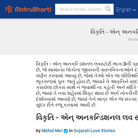
English
વિકૃતિ - એન્ અનકન
Hom
વિકૃતિ - એન્ અનકન્ડિશનલ લવસ્ટોરી ભાગ-3ની પ્રસ
છે, જે સામાન્ય લોકોના જીવનની વાસ્તવિકતાઓને 
વર્ણન કરવામાં આવ્યું છે, જેમાં તેઓ એક જ પરિસ્થિતિમા
ભૂતકાળમાં પુનઃ જતું હોય છે, જ્યારે તે આકૃતિને ય
કરાયેલા છોકરા સાથે ન જવાથી ના કહેતી અને મંદિરે
છે, જ્યાં તે નવા શહેરમાં શિફ્ટ થાય છે અને નોકરીન
દર્શાવવામાં આવ્યો છે, જ્યાં તેને માત્ર એક જ સચ્ચ
સુંદર રીતે રજૂ કરવામાં આવી છે.
વિકૃતિ - એન્ અનકન્ડિશનલ લવ સ
by
Mehul Mer
in
Gujarati Love Stories