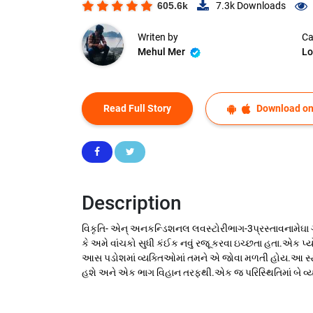
605.6k
7.3k
Downloads
Writen by
Ca
Mehul Mer
Lo
Read Full Story
Download on
Description
વિકૃતિ- એન્ અનકન્ડિશનલ લવસ્ટોરીભાગ-3પ્રસ્તાવનામેઘા ગો
કે અમે વાંચકો સુધી કંઈક નવું રજૂ કરવા ઇચ્છતા હતા.એક પ
આસ પડોશમાં વ્યક્તિઓમાં તમને એ જોવા મળતી હોય.આ સ્ટ
હશે અને એક ભાગ વિહાન તરફથી.એક જ પરિસ્થિતિમાં બે 