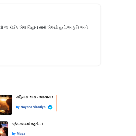
એવો જ કંઈક ખેલ વિહાન સાથે ખેલ્યો હતો.આકૃતિ અને
સહિયારા શ્વાસ - અધ્યાય 1
by
Nayana Viradiya
પ્રેમ કરારમાં નહતો - 1
by
Maya