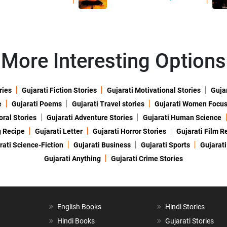
More Interesting Options
ries
Gujarati Fiction Stories
Gujarati Motivational Stories
Gujar
e
Gujarati Poems
Gujarati Travel stories
Gujarati Women Focu
oral Stories
Gujarati Adventure Stories
Gujarati Human Science
g Recipe
Gujarati Letter
Gujarati Horror Stories
Gujarati Film R
rati Science-Fiction
Gujarati Business
Gujarati Sports
Gujarati
Gujarati Anything
Gujarati Crime Stories
English Books
Hindi Stories
Hindi Books
Gujarati Stories