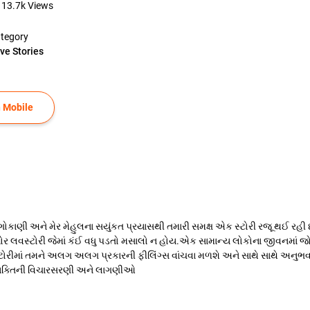
13.7k
Views
tegory
ve Stories
 Mobile
કાણી અને મેર મેહુલના સયુંકત પ્રયાસથી તમારી સમક્ષ એક સ્ટોરી રજૂ થઈ રહી છે
્યોર લવસ્ટોરી જેમાં કંઈ વધુ પડતો મસાલો ન હોય.એક સામાન્ય લોકોના જીવનમાં જ
ોરીમાં તમને અલગ અલગ પ્રકારની ફીલિંગ્સ વાંચવા મળશે અને સાથે સાથે અનુ
વ્યક્તિની વિચારસરણી અને લાગણીઓ